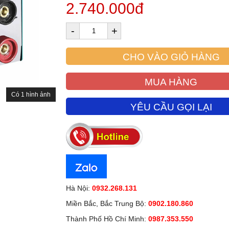
2.740.000đ
-
+
CHO VÀO GIỎ HÀNG
MUA HÀNG
Có 1 hình ảnh
YÊU CẦU GỌI LẠI
Hà Nội:
0932.268.131
Miền Bắc, Bắc Trung Bộ:
0902.180.860
Thành Phố Hồ Chí Minh:
0987.353.550