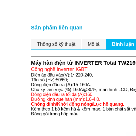
Sản phẩm liên quan
Thông số kỹ thuật
Mô tả
Bình luận
Máy hàn điện tử INVERTER Total TW216
Công nghệ inverter IGBT
Điện áp đầu vào(V):1~220-240,
Tần số (Hz):50/60;
Dòng điện đầu ra (A):15-160A.
Chu kỳ làm việc (%):160A@30%, màn hình LCD; Điện
Dòng điện đầu ra tối đa (A):160
Đường kính que hàn (mm):1.6-4.0.
Chống dính/Khởi động nóng/Lực hồ quang.
Kèm theo 1 bộ kềm hà & kềm max, 1 bàn chải sắt và
Đóng gói trong hộp màu