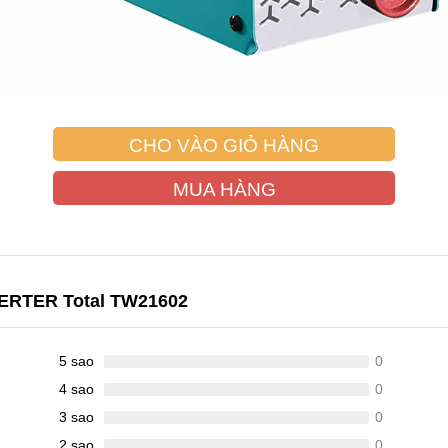
CHO VÀO GIỎ HÀNG
MUA HÀNG
VERTER Total TW21602
5 sao
0
4 sao
0
3 sao
0
2 sao
0