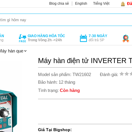
Đă
Blog chia sẻ
English
Tiếng Việt
ÁN
GIAO HÀNG HỎA TỐC
7-30 NGÀY
ng
Trong Vòng 2h ->24h
đổi trả SP
Máy hàn que
Máy hàn điện tử INVERTER 
Model sản phẩm: TW21602
Đánh giá:
Bảo hành: 12 tháng
Tình trạng:
Còn hàng
Giá Tại Bigshop: