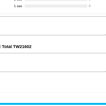
1 sao
0
 Total TW21602