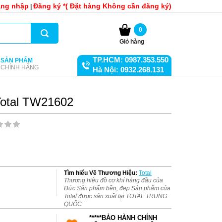
ng nhập
Đăng ký *( Đặt hàng Không cần đăng ký)
|
0
Giỏ hàng
TP.HCM: 0987.353.550
SẢN PHẨM
CHÍNH HÃNG
Hà Nội: 0932.268.131
Total TW21602
Tìm hiểu Về Thương Hiệu:
Total
Thương hiệu đồ cơ khí hàng đầu của
Đức Sản phẩm bền, đẹp Sản phẩm của
Total được sản xuất tại TOTAL TRUNG
QUỐC
*****BẢO HÀNH CHÍNH