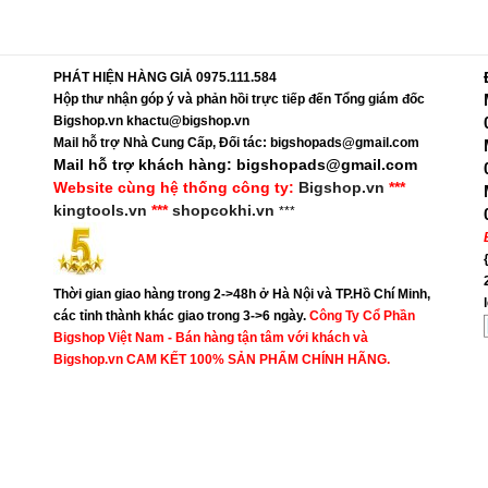
PHÁT HIỆN HÀNG GIẢ 0975.111.584
Hộp thư nhận góp ý và phản hồi trực tiếp đến Tổng giám đốc
Bigshop.vn khactu@bigshop.vn
Mail hỗ trợ Nhà Cung Cấp, Đối tác: bigshopads@gmail.com
Mail hỗ trợ khách hàng: bigshopads@gmail.com
Website cùng hệ thống công ty:
Bigshop.vn
***
kingtools.vn
***
shopcokhi.vn
***
Thời gian giao hàng trong 2->48h ở Hà Nội và TP.Hồ Chí Minh,
các tỉnh thành khác giao trong 3->6 ngày.
Công Ty Cổ Phần
Bigshop Việt Nam - Bán hàng tận tâm với khách và
Bigshop.vn CAM KẾT 100% SẢN PHẨM CHÍNH HÃNG.