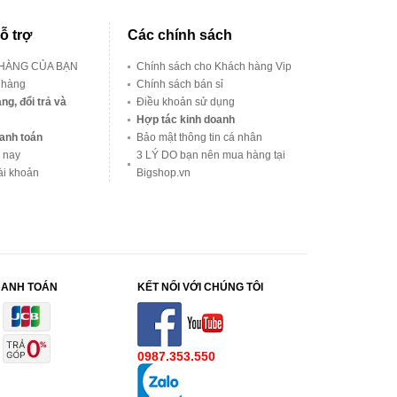
ỗ trợ
Các chính sách
 HÀNG CỦA BẠN
Chính sách cho Khách hàng Vip
 hàng
Chính sách bán sỉ
ng, đổi trả và
Điều khoản sử dụng
Hợp tác kinh doanh
anh toán
Bảo mật thông tin cá nhân
 nay
3 LÝ DO bạn nên mua hàng tại
ài khoản
Bigshop.vn
HANH TOÁN
KẾT NỐI VỚI CHÚNG TÔI
0987.353.550