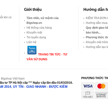
Giới thiệu
Hướng dẫn h
ỗi khi có
Tầm nhìn, sứ mệnh của
KIỂM TRA ĐƠN
Bigshop.vn
Hướng dẫn mua
Hệ thống cửa hàng
Quy định giao hà
Khuyến mãi
bảo hành...
Tin tuyển dụng
Phương thức th
Liên hệ
Khuyến mãi hôm
Hướng dẫn tạo t
TRANG TIN TỨC - TƯ
VẤN SỬ DỤNG
PHƯƠNG THỨC T
 Bigshop Việt Nam
ầu tư TP Hà Nội cấp *** Ngày cấp lần đầu 01/03/2016.
NĂM 2014, UY TÍN - GIAO NHANH - ĐƯỢC KIỂM