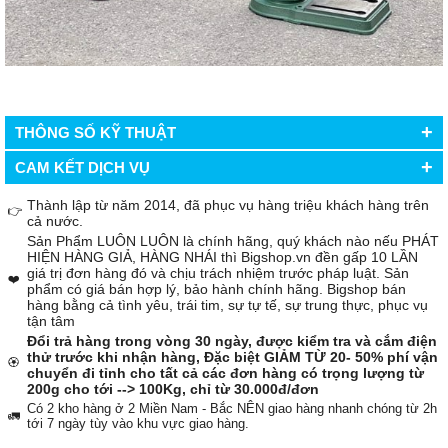
+
THÔNG SỐ KỸ THUẬT
+
CAM KẾT DỊCH VỤ
Thành lập từ năm 2014, đã phục vụ hàng triệu khách hàng trên
👉
cả nước.
Sản Phẩm LUÔN LUÔN là chính hãng, quý khách nào nếu PHÁT
HIỆN HÀNG GIẢ, HÀNG NHÁI thì Bigshop.vn đền gấp 10 LẦN
giá trị đơn hàng đó và chịu trách nhiệm trước pháp luật. Sản
❤️
phẩm có giá bán hợp lý, bảo hành chính hãng. Bigshop bán
hàng bằng cả tình yêu, trái tim, sự tự tế, sự trung thực, phục vụ
tận tâm
Đổi trả hàng trong vòng 30 ngày, được kiểm tra và cắm điện
thử trước khi nhận hàng, Đặc biệt GIẢM TỪ 20- 50% phí vận
🏵️
chuyển đi tỉnh cho tất cả các đơn hàng có trọng lượng từ
200g cho tới --> 100Kg, chỉ từ 30.000đ/đơn
Có 2 kho hàng ở 2 Miền Nam - Bắc NÊN giao hàng nhanh chóng từ 2h
🚛
tới 7 ngày tùy vào khu vực giao hàng.