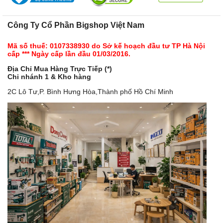
Công Ty Cổ Phần Bigshop Việt Nam
Mã số thuế: 0107338930 do Sở kế hoạch đầu tư TP Hà Nội
cấp *** Ngày cấp lần đầu 01/03/2016.
Địa Chỉ Mua Hàng Trực Tiếp (*)
Chi nhánh 1 & Kho hàng
2C Lô Tư,P. Bình Hưng Hòa,Thành phố Hồ Chí Minh