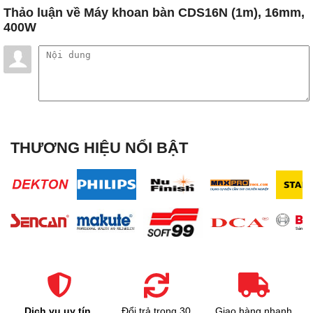
Thảo luận
về Máy khoan bàn CDS16N (1m), 16mm,
400W
THƯƠNG HIỆU NỔI BẬT
Dịch vụ uy tín,
Đổi trả trong 30
Giao hàng nhanh