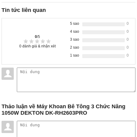
Tin tức liên quan
5 sao
0
4 sao
0
0
/5
3 sao
0
0
đánh giá & nhận xét
2 sao
0
1 sao
0
Thảo luận
về Máy Khoan Bê Tông 3 Chức Năng
1050W DEKTON DK-RH2603PRO