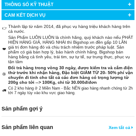
+
THÔNG SỐ KỸ THUẬT
+
CAM KẾT DỊCH VỤ
Thành lập từ năm 2014, đã phục vụ hàng triệu khách hàng trên
👉
cả nước.
Sản Phẩm LUÔN LUÔN là chính hãng, quý khách nào nếu PHÁT
HIỆN HÀNG GIẢ, HÀNG NHÁI thì Bigshop.vn đền gấp 10 LẦN
giá trị đơn hàng đó và chịu trách nhiệm trước pháp luật. Sản
❤️
phẩm có giá bán hợp lý, bảo hành chính hãng. Bigshop bán
hàng bằng cả tình yêu, trái tim, sự tự tế, sự trung thực, phục vụ
tận tâm
Đổi trả hàng trong vòng 30 ngày, được kiểm tra và cắm điện
thử trước khi nhận hàng, Đặc biệt GIẢM TỪ 20- 50% phí vận
🏵️
chuyển đi tỉnh cho tất cả các đơn hàng có trọng lượng từ
200g cho tới --> 100Kg, chỉ từ 30.000đ/đơn
Có 2 kho hàng ở 2 Miền Nam - Bắc NÊN giao hàng nhanh chóng từ 2h
🚛
tới 7 ngày tùy vào khu vực giao hàng.
Sản phẩm gợi ý
Sản phẩm liên quan
Xem tất cả