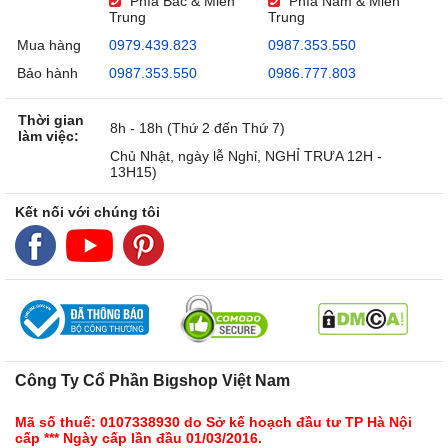
Phía Bắc & Miền
Phía Nam & Miền
Trung
Trung
Mua hàng
0979.439.823
0987.353.550
Bảo hành
0987.353.550
0986.777.803
Thời gian
8h - 18h (Thứ 2 đến Thứ 7)
làm việc:
Chủ Nhật, ngày lễ Nghỉ, NGHỈ TRƯA 12H -
13H15)
Kết nối với chúng tôi
Công Ty Cổ Phần Bigshop Việt Nam
Mã số thuế: 0107338930 do Sở kế hoạch đầu tư TP Hà Nội
cấp *** Ngày cấp lần đầu 01/03/2016.