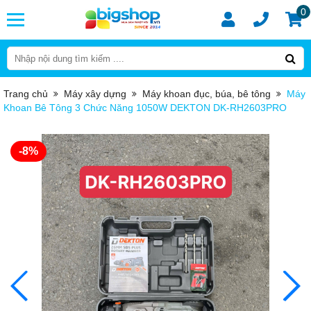
0
Trang chủ
Máy xây dựng
Máy khoan đục, búa, bê tông
Máy
Khoan Bê Tông 3 Chức Năng 1050W DEKTON DK-RH2603PRO
-8%