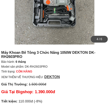
4
/
6
Máy Khoan Bê Tông 3 Chức Năng 1050W DEKTON DK-
RH2603PRO
Bảo hành:
6 tháng
Model sản phẩm: DK-RH2603PRO
Tình trạng:
CÒN HÀNG
DEKTON
XEM THÊM VỀ THƯƠNG HIỆU:
Giá Thị Trường:
1.500.000đ
Giá Tại Bigshop:
1.390.000đ
Tiết kiệm:
110.000đ (-8%)