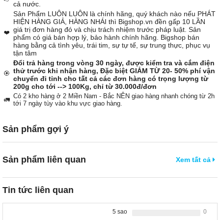
cả nước.
Sản Phẩm LUÔN LUÔN là chính hãng, quý khách nào nếu PHÁT
HIỆN HÀNG GIẢ, HÀNG NHÁI thì Bigshop.vn đền gấp 10 LẦN
giá trị đơn hàng đó và chịu trách nhiệm trước pháp luật. Sản
❤️
phẩm có giá bán hợp lý, bảo hành chính hãng. Bigshop bán
hàng bằng cả tình yêu, trái tim, sự tự tế, sự trung thực, phục vụ
tận tâm
Đổi trả hàng trong vòng 30 ngày, được kiểm tra và cắm điện
thử trước khi nhận hàng, Đặc biệt GIẢM TỪ 20- 50% phí vận
🏵️
chuyển đi tỉnh cho tất cả các đơn hàng có trọng lượng từ
200g cho tới --> 100Kg, chỉ từ 30.000đ/đơn
Có 2 kho hàng ở 2 Miền Nam - Bắc NÊN giao hàng nhanh chóng từ 2h
🚛
tới 7 ngày tùy vào khu vực giao hàng.
Sản phẩm gợi ý
Sản phẩm liên quan
Xem tất cả
Tin tức liên quan
5 sao
0