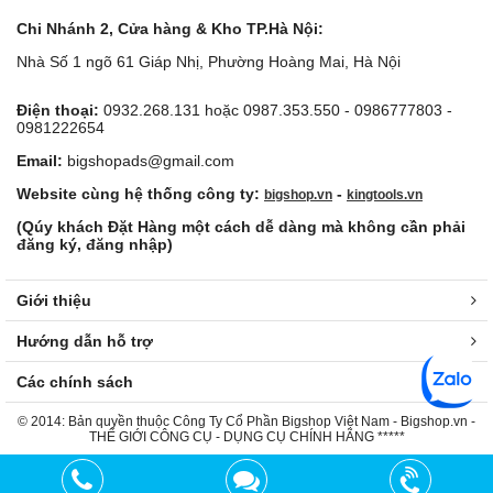
Chi Nhánh 2, Cửa hàng & Kho TP.Hà Nội:
Nhà Số 1 ngõ 61 Giáp Nhị, Phường Hoàng Mai, Hà Nội
Điện thoại:
0932.268.131 hoặc 0987.353.550 - 0986777803 -
0981222654
Email:
bigshopads@gmail.com
Website cùng hệ thống công ty:
-
bigshop.vn
kingtools.vn
(Qúy khách Đặt Hàng một cách dễ dàng mà không cần phải
đăng ký, đăng nhập)
Giới thiệu
Hướng dẫn hỗ trợ
Các chính sách
© 2014: Bản quyền thuộc Công Ty Cổ Phần Bigshop Việt Nam - Bigshop.vn -
THẾ GIỚI CÔNG CỤ - DỤNG CỤ CHÍNH HÃNG *****