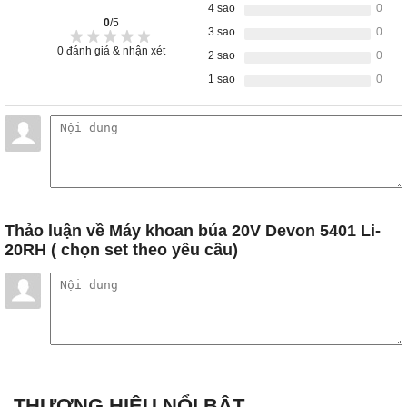
4 sao
0
0
/5
3 sao
0
0
đánh giá & nhận xét
2 sao
0
1 sao
0
Thảo luận
về Máy khoan búa 20V Devon 5401 Li-
20RH ( chọn set theo yêu cầu)
THƯƠNG HIỆU NỔI BẬT