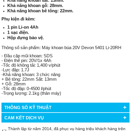
Khả năng khoan sắt: 13mm.
Khả năng khoan gỗ: 28mm.
Khả năng khoan bê tông: 22mm.
Phụ kiện đi kèm:
1 pin Li-on 4Ah
1 sạc điện.
Hộp đựng bảo vệ.
Thông số sản phẩm: Máy khoan búa 20V Devon 5401 Li-20RH
- Đầu cặp mũi khoan: SDS
- Điện thế pin: 20V/1x 4Ah
-Tốc độ không tải: 1,400 v/phút
-Lực đập: 1.7J
-Khả năng khoan: 3 chức năng
+ Bê tông: 22mm Sắt: 13mm
+ Gỗ: 28mm
-Tốc độ đập: 0-4500 l/phút
-Trọng lượng: 2.1kg (thân máy)
+
THÔNG SỐ KỸ THUẬT
+
CAM KẾT DỊCH VỤ
Thành lập từ năm 2014, đã phục vụ hàng triệu khách hàng trên
👉