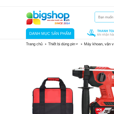
THANH TO
DANH MỤC SẢN PHẨM
khi nhận hà
Trang chủ
Thiết bị dùng pin
Máy khoan, vặn ví