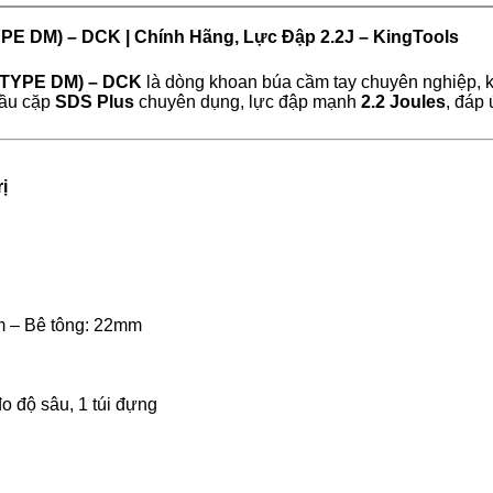
E DM) – DCK | Chính Hãng, Lực Đập 2.2J – KingTools
 (TYPE DM) – DCK
là dòng khoan búa cầm tay chuyên nghiệp, k
đầu cặp
SDS Plus
chuyên dụng, lực đập mạnh
2.2 Joules
, đáp
rị
 – Bê tông: 22mm
o độ sâu, 1 túi đựng