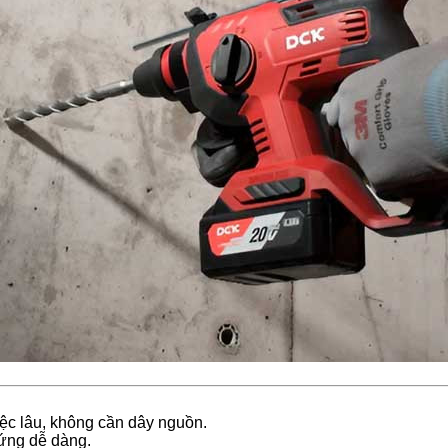
iệc lâu, không cần dây nguồn.
cứng dễ dàng.