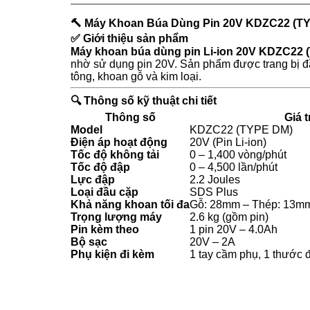
🔨 Máy Khoan Búa Dùng Pin 20V KDZC22 (TYP
✅
Giới thiệu sản phẩm
Máy khoan búa dùng pin Li-ion 20V KDZC22
nhờ sử dụng pin 20V. Sản phẩm được trang bị 
tông, khoan gỗ và kim loại.
🔍
Thông số kỹ thuật chi tiết
Thông số
Giá t
Model
KDZC22 (TYPE DM)
Điện áp hoạt động
20V (Pin Li-ion)
Tốc độ không tải
0 – 1,400 vòng/phút
Tốc độ đập
0 – 4,500 lần/phút
Lực đập
2.2 Joules
Loại đầu cặp
SDS Plus
Khả năng khoan tối đa
Gỗ: 28mm – Thép: 13mm
Trọng lượng máy
2.6 kg (gồm pin)
Pin kèm theo
1 pin 20V – 4.0Ah
Bộ sạc
20V – 2A
Phụ kiện đi kèm
1 tay cầm phụ, 1 thước đ