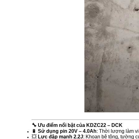
🔧
Ưu điểm nổi bật của KDZC22 – DCK
🔋
Sử dụng pin 20V – 4.0Ah
: Thời lượng làm v
💥
Lực đập mạnh 2.2J
: Khoan bê tông, tường 