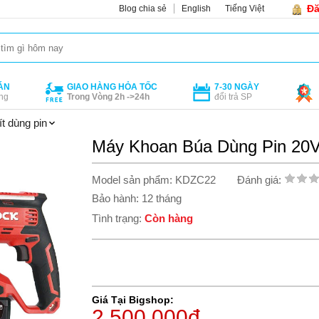
Đă
Blog chia sẻ
English
Tiếng Việt
ÁN
GIAO HÀNG HỎA TỐC
7-30 NGÀY
ng
Trong Vòng 2h ->24h
đổi trả SP
t dùng pin
Máy Khoan Búa Dùng Pin 2
Model sản phẩm: KDZC22
Đánh giá:
Bảo hành: 12 tháng
Tình trạng:
Còn hàng
Giá Tại Bigshop:
2.500.000đ