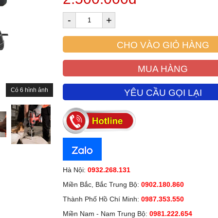
-
+
CHO VÀO GIỎ HÀNG
MUA HÀNG
Có 6 hình ảnh
YÊU CẦU GỌI LẠI
Hà Nội:
0932.268.131
Miền Bắc, Bắc Trung Bộ:
0902.180.860
Thành Phố Hồ Chí Minh:
0987.353.550
Miền Nam - Nam Trung Bộ:
0981.222.654