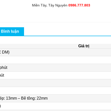
Miền Tây, Tây Nguyên
0986.777.803
Bình luận
Giá trị
E DM)
phút
hút
ép: 13mm – Bê tông: 22mm
)