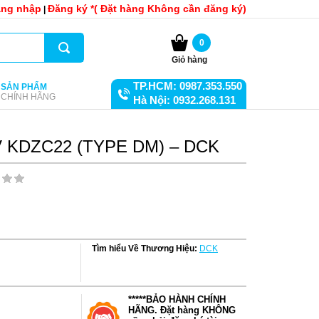
ng nhập
Đăng ký *( Đặt hàng Không cần đăng ký)
|
0
Giỏ hàng
TP.HCM: 0987.353.550
SẢN PHẨM
CHÍNH HÃNG
Hà Nội: 0932.268.131
0V KDZC22 (TYPE DM) – DCK
Tìm hiểu Về Thương Hiệu:
DCK
*****BẢO HÀNH CHÍNH
HÃNG. Đặt hàng KHÔNG