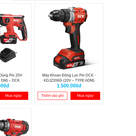
Dùng Pin 20V
Máy Khoan Động Lực Pin DCK -
 DM) – DCK
KDJZ2060i (20V – TYPE ADM)
000đ
1.500.000đ
Mua ngay
Thêm vào giỏ
Mua ngay