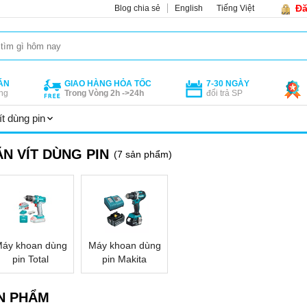
Đă
Blog chia sẻ
English
Tiếng Việt
ÁN
GIAO HÀNG HỎA TỐC
7-30 NGÀY
ng
Trong Vòng 2h ->24h
đổi trả SP
t dùng pin
N VÍT DÙNG PIN
(7 sản phẩm)
áy khoan dùng
Máy khoan dùng
pin Total
pin Makita
N PHẨM