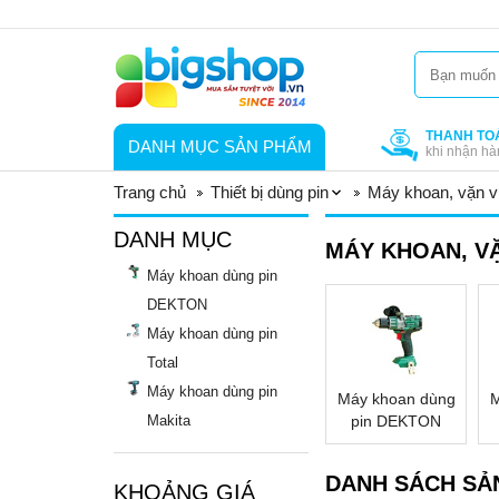
THANH TO
DANH MỤC SẢN PHẨM
khi nhận hà
Trang chủ
Thiết bị dùng pin
Máy khoan, vặn ví
DANH MỤC
MÁY KHOAN, VẶ
Máy khoan dùng pin
DEKTON
Máy khoan dùng pin
Total
Máy khoan dùng pin
Máy khoan dùng
M
Makita
pin DEKTON
DANH SÁCH SẢ
KHOẢNG GIÁ