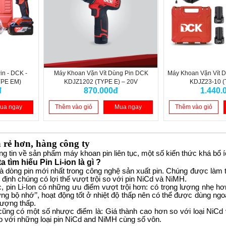
n - DCK -
Máy Khoan Vặn Vít Dùng Pin DCK
Máy Khoan Vặn Vít 
YPE EM)
KDJZ1202 (TYPE E) – 20V
KDJZ23-10 (
đ
870.000đ
1.440.
ua ngay
Thêm vào giỏ
Mua ngay
Thêm vào giỏ
 rẻ hơn, hàng công ty
ng tin về sản phẩm máy khoan pin liên tục, một số kiến thức khá bổ
 tìm hiếu Pin Li-ion là gì ? 
 là dòng pin mới nhất trong công nghệ sản xuất pin. Chúng được làm từ 
định chúng có lợi thế vượt trội so với pin NiCd và NiMH.
ác, pin Li-Ion có những ưu điểm vượt trội hơn: có trọng lượng nhẹ h
g bộ nhớ’’, hoạt động tốt ở nhiệt độ thấp nên có thể được dùng ngoài 
lượng thấp.
y cũng có một số nhược điểm là: Giá thành cao hơn so với loại NiCd
so với những loại pin NiCd and NiMH cùng số vôn.