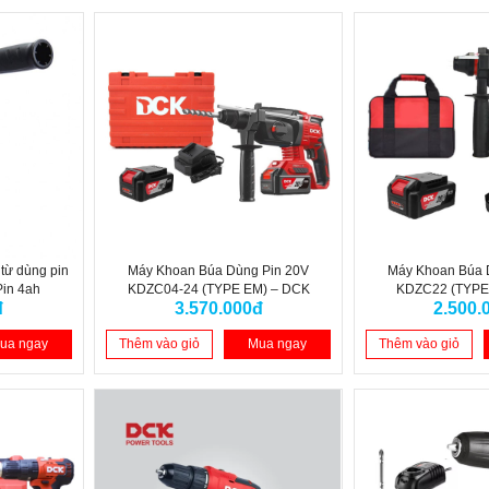
từ dùng pin
Máy Khoan Búa Dùng Pin 20V
Máy Khoan Búa 
in 4ah
KDZC04-24 (TYPE EM) – DCK
KDZC22 (TYPE
đ
3.570.000đ
2.500.
ua ngay
Thêm vào giỏ
Mua ngay
Thêm vào giỏ