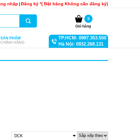
ng nhập
Đăng ký *( Đặt hàng Không cần đăng ký)
|
0
Giỏ hàng
TP.HCM: 0987.353.550
SẢN PHẨM
CHÍNH HÃNG
Hà Nội: 0932.268.131
DCK