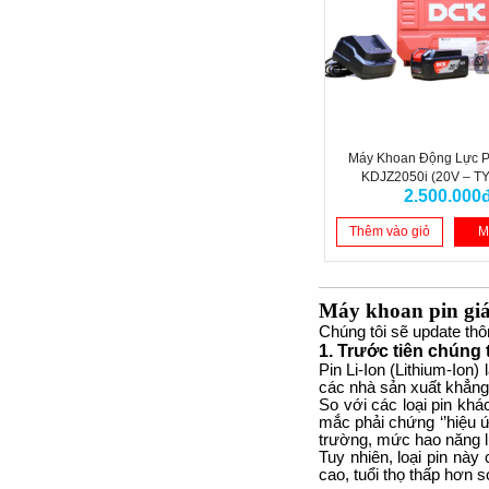
Máy Khoan Động Lực Pi
KDJZ2050i (20V – T
2.500.000
Thêm vào giỏ
M
Máy khoan pin giá
Chúng tôi sẽ update thô
1. Trước tiên chúng ta
Pin Li-Ion (Lithium-Ion)
các nhà sản xuất khẳng 
So với các loại pin kh
mắc phải chứng ‘’hiệu ứn
trường, mức hao năng 
Tuy nhiên, loại pin nà
cao, tuổi thọ thấp hơn 