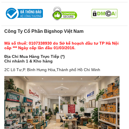
Công Ty Cổ Phần Bigshop Việt Nam
Mã số thuế: 0107338930 do Sở kế hoạch đầu tư TP Hà Nội
cấp *** Ngày cấp lần đầu 01/03/2016.
Địa Chỉ Mua Hàng Trực Tiếp (*)
Chi nhánh 1 & Kho hàng
2C Lô Tư,P. Bình Hưng Hòa,Thành phố Hồ Chí Minh