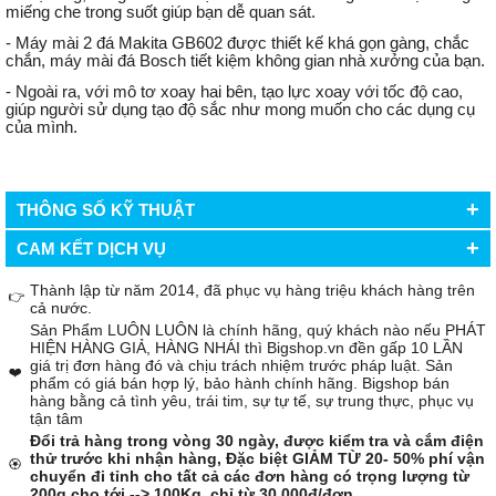
miếng che trong suốt giúp bạn dễ quan sát.
- Máy mài 2 đá Makita GB602 được thiết kế khá gọn gàng, chắc
chắn, máy mài đá Bosch tiết kiệm không gian nhà xưởng của bạn.
- Ngoài ra, với mô tơ xoay hai bên, tạo lực xoay với tốc độ cao,
giúp người sử dụng tạo độ sắc như mong muốn cho các dụng cụ
của mình.
+
THÔNG SỐ KỸ THUẬT
+
CAM KẾT DỊCH VỤ
Thành lập từ năm 2014, đã phục vụ hàng triệu khách hàng trên
👉
cả nước.
Sản Phẩm LUÔN LUÔN là chính hãng, quý khách nào nếu PHÁT
HIỆN HÀNG GIẢ, HÀNG NHÁI thì Bigshop.vn đền gấp 10 LẦN
giá trị đơn hàng đó và chịu trách nhiệm trước pháp luật. Sản
❤️
phẩm có giá bán hợp lý, bảo hành chính hãng. Bigshop bán
hàng bằng cả tình yêu, trái tim, sự tự tế, sự trung thực, phục vụ
tận tâm
Đổi trả hàng trong vòng 30 ngày, được kiểm tra và cắm điện
thử trước khi nhận hàng, Đặc biệt GIẢM TỪ 20- 50% phí vận
🏵️
chuyển đi tỉnh cho tất cả các đơn hàng có trọng lượng từ
200g cho tới --> 100Kg, chỉ từ 30.000đ/đơn