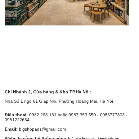
Chi Nhánh 2, Cửa hàng & Kho TP.Hà Nội:
Nhà Số 1 ngõ 61 Giáp Nhị, Phường Hoàng Mai, Hà Nội
Điện thoại:
0932.268.131 hoặc 0987.353.550 - 0986777803 -
0981222654
Email:
bigshopads@gmail.com
Website cùng hệ thống công ty:
-
bigshop.vn
kingtools.vn