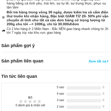
hàng bằng cả tình yêu, trái tim, sự tự tế, sự trung thực, phục vụ
tận tâm
Đổi trả hàng trong vòng 30 ngày, được kiểm tra và cắm điện
thử trước khi nhận hàng, Đặc biệt GIẢM TỪ 20- 50% phí vận
🏵️
chuyển đi tỉnh cho tất cả các đơn hàng có trọng lượng từ
200g cho tới --> 100Kg, chỉ từ 30.000đ/đơn
Có 2 kho hàng ở 2 Miền Nam - Bắc NÊN giao hàng nhanh chóng từ 2h
🚛
tới 7 ngày tùy vào khu vực giao hàng.
Sản phẩm gợi ý
Sản phẩm liên quan
Xem tất cả
Tin tức liên quan
5 sao
0
4 sao
0
0
/5
3 sao
0
0
đánh giá & nhận xét
2 sao
0