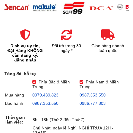
Dịch vụ uy tín,
Đổi trả trong 30
Giao hàng nhanh
Đặt Hàng KHÔNG
ngày *
toàn quốc
cần đăng ký,
đăng nhập
Tổng đài hỗ trợ
Phía Bắc & Miền
Phía Nam & Miền
Trung
Trung
Mua hàng
0979.439.823
0987.353.550
Bảo hành
0987.353.550
0986.777.803
Thời gian
8h - 18h (Thứ 2 đến Thứ 7)
làm việc:
Chủ Nhật, ngày lễ Nghỉ, NGHỈ TRƯA 12H -
13H15)