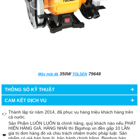
350W
79648
Máy mài đá
TOLSEN
+
THÔNG SỐ KỸ THUẬT
+
CAM KẾT DỊCH VỤ
Thành lập từ năm 2014, đã phục vụ hàng triệu khách hàng trên
👉
cả nước.
Sản Phẩm LUÔN LUÔN là chính hãng, quý khách nào nếu PHÁT
HIỆN HÀNG GIẢ, HÀNG NHÁI thì Bigshop.vn đền gấp 10 LẦN
giá trị đơn hàng đó và chịu trách nhiệm trước pháp luật. Sản
❤️
phẩm có giá bán hợp lý, bảo hành chính hãng. Bigshop bán