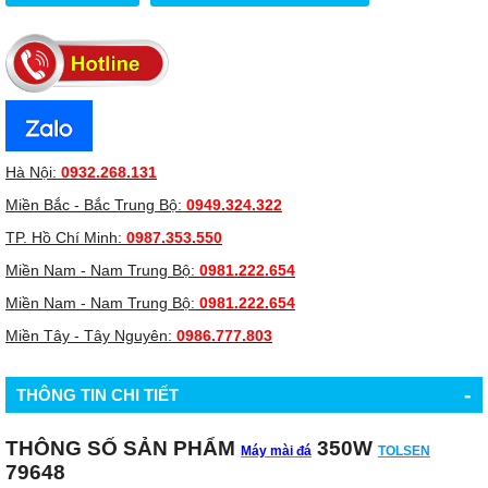
Hà Nội:
0932.268.131
Miền Bắc - Bắc Trung Bộ:
0949.324.322
TP. Hồ Chí Minh:
0987.353.550
Miền Nam - Nam Trung Bộ:
0981.222.654
Miền Nam - Nam Trung Bộ:
0981.222.654
Miền Tây - Tây Nguyên:
0986.777.803
-
THÔNG TIN CHI TIẾT
THÔNG SỐ SẢN PHẨM
350W
Máy mài đá
TOLSEN
79648