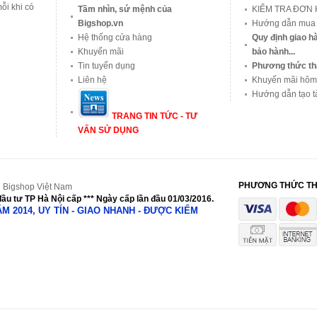
ỗi khi có
Tầm nhìn, sứ mệnh của
KIỂM TRA ĐƠN
Bigshop.vn
Hướng dẫn mua
Hệ thống cửa hàng
Quy định giao hà
Khuyến mãi
bảo hành...
Tin tuyển dụng
Phương thức th
Liên hệ
Khuyến mãi hôm
Hướng dẫn tạo t
TRANG TIN TỨC - TƯ
VẤN SỬ DỤNG
PHƯƠNG THỨC T
 Bigshop Việt Nam
ầu tư TP Hà Nội cấp *** Ngày cấp lần đầu 01/03/2016.
NĂM 2014, UY TÍN - GIAO NHANH - ĐƯỢC KIỂM