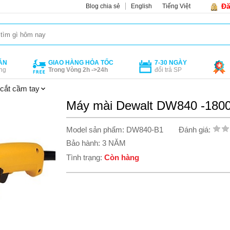
Đă
Blog chia sẻ
English
Tiếng Việt
ÁN
GIAO HÀNG HỎA TỐC
7-30 NGÀY
ng
Trong Vòng 2h ->24h
đổi trả SP
cắt cầm tay
Máy mài Dewalt DW840 -180
Model sản phẩm: DW840-B1
Đánh giá:
Bảo hành: 3 NĂM
Tình trạng:
Còn hàng