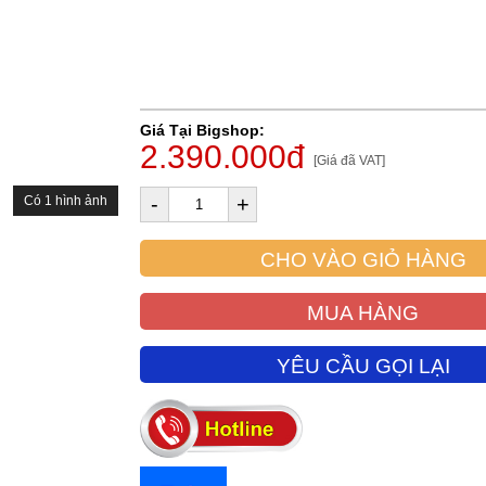
Giá Tại Bigshop:
2.390.000đ
[Giá đã VAT]
-
+
Có 1 hình ảnh
CHO VÀO GIỎ HÀNG
MUA HÀNG
YÊU CẦU GỌI LẠI