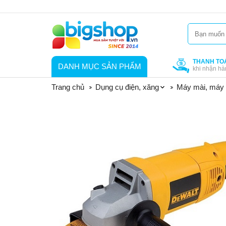
THANH TO
DANH MỤC SẢN PHẨM
khi nhận hà
Trang chủ
Dụng cụ điện, xăng
Máy mài, máy 