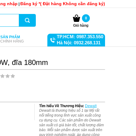
ng nhập
Đăng ký *( Đặt hàng Không cần đăng ký)
|
0
Giỏ hàng
TP.HCM: 0987.353.550
SẢN PHẨM
CHÍNH HÃNG
Hà Nội: 0932.268.131
0W, đĩa 180mm
Tìm hiểu Về Thương Hiệu:
Dewalt
Dewalt là thương hiệu số 1 tại Mỹ rất
nổi tiếng trong lĩnh vực sản xuất công
cụ dụng cụ. Các sản phẩm do Dewalt
sản xuất có giá bán tốt, chất lượng đảm
bảo. Mỗi sản phẩm được sản xuất trên
quy trình nghiêm ngặt, áp dụng công