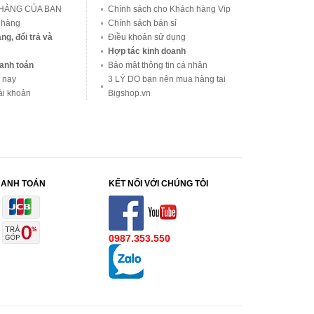
 HÀNG CỦA BẠN
Chính sách cho Khách hàng Vip
 hàng
Chính sách bán sỉ
ng, đổi trả và
Điều khoản sử dụng
Hợp tác kinh doanh
anh toán
Bảo mật thông tin cá nhân
 nay
3 LÝ DO bạn nên mua hàng tại
ài khoản
Bigshop.vn
HANH TOÁN
KẾT NỐI VỚI CHÚNG TÔI
0987.353.550