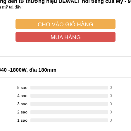
ng đến từ thương hiệu DEWALT nổi tiếng của Mỹ -
 mỹ tại đây:
CHO VÀO GIỎ HÀNG
MUA HÀNG
840 -1800W, đĩa 180mm
5 sao
0
4 sao
0
3 sao
0
2 sao
0
1 sao
0