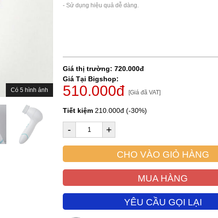
- Sử dụng hiệu quả dễ dàng.

Giá thị trường: 720.000đ
Giá Tại Bigshop:
510.000đ
Có 5 hình ảnh
[Giá đã VAT]
Tiết kiệm
210.000đ (-30%)
-
+
CHO VÀO GIỎ HÀNG
MUA HÀNG
YÊU CẦU GỌI LẠI