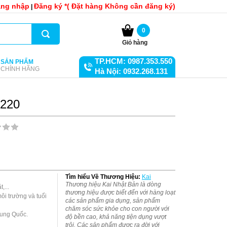
ng nhập
Đăng ký *( Đặt hàng Không cần đăng ký)
|
0
Giỏ hàng
TP.HCM: 0987.353.550
SẢN PHẨM
CHÍNH HÃNG
Hà Nội: 0932.268.131
3220
Tìm hiểu Về Thương Hiệu:
Kai
Thương hiệu Kai Nhật Bản là dòng
thương hiệu được biết đến với hàng loạt
i trường và tuổi 
các sản phẩm gia dụng, sản phẩm
chăm sóc sức khỏe cho con người với
ung Quốc.

độ bền cao, khả năng tiện dụng vượt
trội. Các sản phẩm được ra đời với