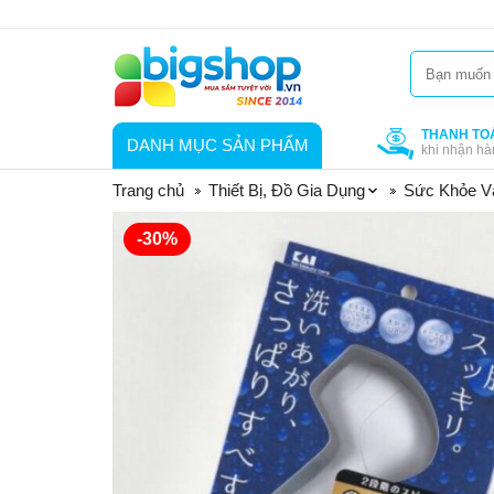
THANH TO
DANH MỤC SẢN PHẨM
khi nhận hà
Trang chủ
Thiết Bị, Đồ Gia Dụng
Sức Khỏe V
-30%