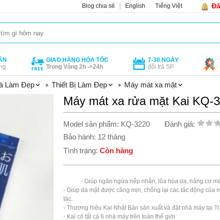
Đă
Blog chia sẻ
English
Tiếng Việt
ÁN
GIAO HÀNG HỎA TỐC
7-30 NGÀY
ng
Trong Vòng 2h ->24h
đổi trả SP
à Làm Đẹp
Thiết Bị Làm Đẹp
Máy mát xa mặt
Máy mát xa rửa mặt Kai KQ-
Model sản phẩm: KQ-3220
Đánh giá:
Bảo hành: 12 tháng
Tình trạng:
Còn hàng
            - Giúp ngăn ngừa nếp nhăn, lõa hóa da, nâng cơ mặt,...

- Giúp da mặt được căng mịn, chống lại các tác động của mô
tác.

- Thương hiệu Kai Nhật Bản sản xuất và đặt nhà máy tại Tr
- Kai có tất cả 6 nhà máy trên toàn thế giới
