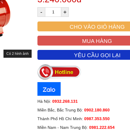
-
+
CHO VÀO GIỎ HÀNG
MUA HÀNG
Có 2 hình ảnh
YÊU CẦU GỌI LẠI
Hà Nội:
0932.268.131
Miền Bắc, Bắc Trung Bộ:
0902.180.860
Thành Phố Hồ Chí Minh:
0987.353.550
Miền Nam - Nam Trung Bộ:
0981.222.654