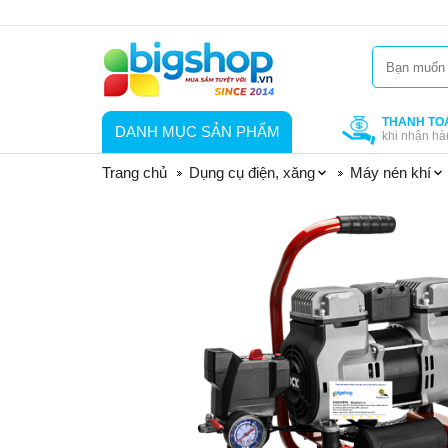
THANH TO
DANH MỤC SẢN PHẨM
khi nhận hà
Trang chủ
Dụng cụ điện, xăng
Máy nén khí