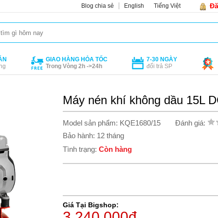
Đă
Blog chia sẻ
English
Tiếng Việt
ÁN
GIAO HÀNG HỎA TỐC
7-30 NGÀY
ng
Trong Vòng 2h ->24h
đổi trả SP
Máy nén khí không dầu 15L
Model sản phẩm: KQE1680/15
Đánh giá:
Bảo hành: 12 tháng
Tình trạng:
Còn hàng
Giá Tại Bigshop:
3.240.000đ