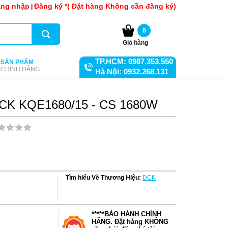
ng nhập
Đăng ký *( Đặt hàng Không cần đăng ký)
|
0
Giỏ hàng
TP.HCM: 0987.353.550
SẢN PHẨM
CHÍNH HÃNG
Hà Nội: 0932.268.131
 DCK KQE1680/15 - CS 1680W
Tìm hiểu Về Thương Hiệu:
DCK
*****BẢO HÀNH CHÍNH
HÃNG. Đặt hàng KHÔNG