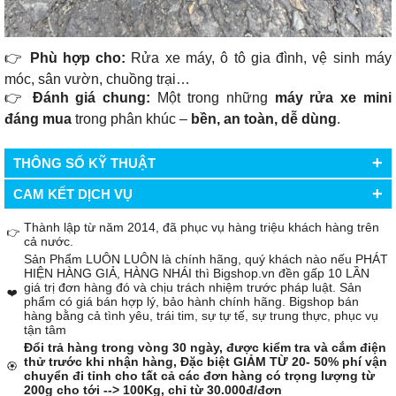
👉
Phù hợp cho:
Rửa xe máy, ô tô gia đình, vệ sinh máy
móc, sân vườn, chuồng trại…
👉
Đánh giá chung:
Một trong những
máy rửa xe mini
đáng mua
trong phân khúc –
bền, an toàn, dễ dùng
.
+
THÔNG SỐ KỸ THUẬT
+
CAM KẾT DỊCH VỤ
Thành lập từ năm 2014, đã phục vụ hàng triệu khách hàng trên
👉
cả nước.
Sản Phẩm LUÔN LUÔN là chính hãng, quý khách nào nếu PHÁT
HIỆN HÀNG GIẢ, HÀNG NHÁI thì Bigshop.vn đền gấp 10 LẦN
giá trị đơn hàng đó và chịu trách nhiệm trước pháp luật. Sản
❤️
phẩm có giá bán hợp lý, bảo hành chính hãng. Bigshop bán
hàng bằng cả tình yêu, trái tim, sự tự tế, sự trung thực, phục vụ
tận tâm
Đổi trả hàng trong vòng 30 ngày, được kiểm tra và cắm điện
thử trước khi nhận hàng, Đặc biệt GIẢM TỪ 20- 50% phí vận
🏵️
chuyển đi tỉnh cho tất cả các đơn hàng có trọng lượng từ
200g cho tới --> 100Kg, chỉ từ 30.000đ/đơn