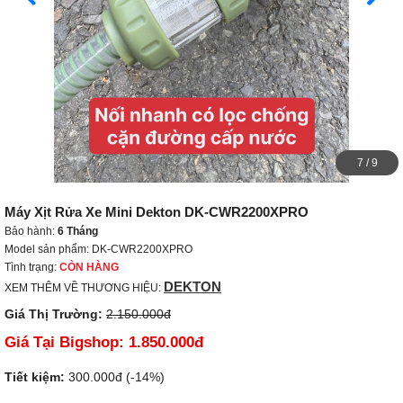
8
/
9
Máy Xịt Rửa Xe Mini Dekton DK-CWR2200XPRO
Bảo hành:
6 Tháng
Model sản phẩm: DK-CWR2200XPRO
Tình trạng:
CÒN HÀNG
DEKTON
XEM THÊM VỀ THƯƠNG HIỆU:
Giá Thị Trường:
2.150.000đ
Giá Tại Bigshop:
1.850.000đ
Tiết kiệm:
300.000đ (-14%)