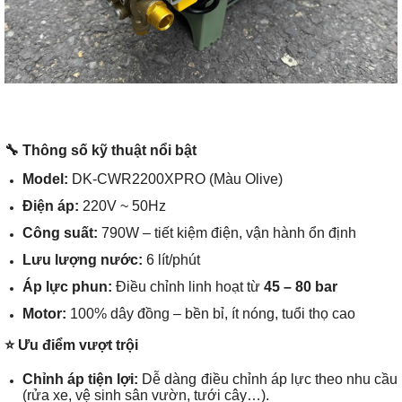
🔧 Thông số kỹ thuật nổi bật
Model:
DK-CWR2200XPRO (Màu Olive)
Điện áp:
220V ~ 50Hz
Công suất:
790W – tiết kiệm điện, vận hành ổn định
Lưu lượng nước:
6 lít/phút
Áp lực phun:
Điều chỉnh linh hoạt từ
45 – 80 bar
Motor:
100% dây đồng – bền bỉ, ít nóng, tuổi thọ cao
⭐ Ưu điểm vượt trội
Chỉnh áp tiện lợi:
Dễ dàng điều chỉnh áp lực theo nhu cầu
(rửa xe, vệ sinh sân vườn, tưới cây…).