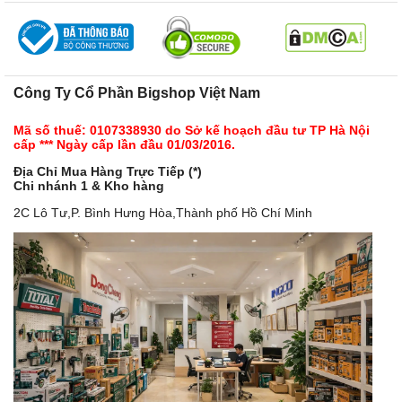
Công Ty Cổ Phần Bigshop Việt Nam
Mã số thuế: 0107338930 do Sở kế hoạch đầu tư TP Hà Nội
cấp *** Ngày cấp lần đầu 01/03/2016.
Địa Chỉ Mua Hàng Trực Tiếp (*)
Chi nhánh 1 & Kho hàng
2C Lô Tư,P. Bình Hưng Hòa,Thành phố Hồ Chí Minh