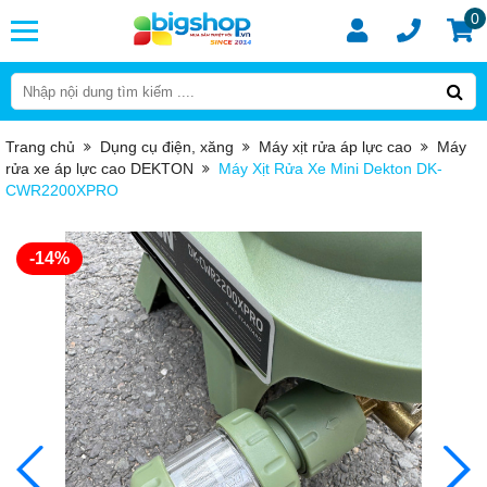
0
Trang chủ
Dụng cụ điện, xăng
Máy xịt rửa áp lực cao
Máy
rửa xe áp lực cao DEKTON
Máy Xịt Rửa Xe Mini Dekton DK-
CWR2200XPRO
-14%