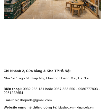
Chi Nhánh 2, Cửa hàng & Kho TP.Hà Nội:
Nhà Số 1 ngõ 61 Giáp Nhị, Phường Hoàng Mai, Hà Nội
Điện thoại:
0932.268.131 hoặc 0987.353.550 - 0986777803 -
0981222654
Email:
bigshopads@gmail.com
Website cùng hệ thống công ty:
-
bigshop.vn
kingtools.vn