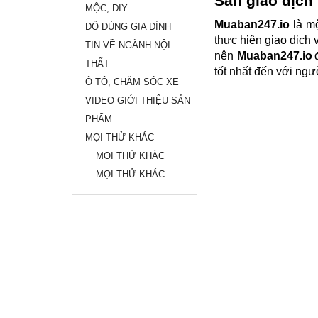
Sàn giao dịch
MỘC, DIY
Muaban247.io
 là m
ĐỒ DÙNG GIA ĐÌNH
thực hiện giao dịch 
TIN VỀ NGÀNH NỘI
nên 
Muaban247.io
THẤT
tốt nhất đến với ngư
Ô TÔ, CHĂM SÓC XE
VIDEO GIỚI THIỆU SẢN
PHẨM
MỌI THỬ KHÁC
MỌI THỬ KHÁC
MỌI THỬ KHÁC