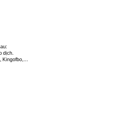
au: 
o dịch. 
e, Kingofbo,…