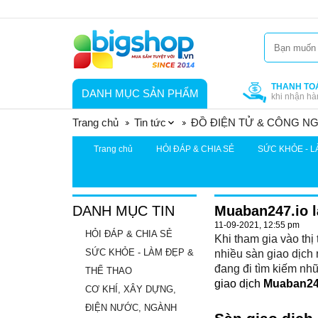
THANH TO
DANH MỤC SẢN PHẨM
khi nhận hà
Trang chủ
Tin tức
ĐỒ ĐIỆN TỬ & CÔNG N
Trang chủ
HỎI ĐÁP & CHIA SẺ
SỨC KHỎE - L
DANH MỤC TIN
Muaban247.io l
11-09-2021, 12:55 pm
HỎI ĐÁP & CHIA SẺ
Khi tham gia vào th
SỨC KHỎE - LÀM ĐẸP &
nhiều sàn giao dịch 
đang đi tìm kiếm nhữ
THỂ THAO
giao dịch 
Muaban24
CƠ KHÍ, XÂY DỰNG,
ĐIỆN NƯỚC, NGÀNH