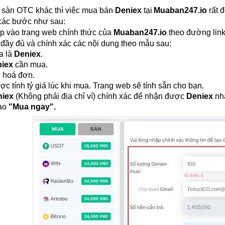
sàn OTC khác thì việc mua bán 
Deniex 
tại
Muaban247.io
 rất 
các bước như sau: 
ập vào trang web chính thức của 
Muaban247.io
 theo đường link
 đầy đủ và chính xác các nội dung theo mẫu sau: 
 là 
Deniex
.
iex 
cần mua.
 hoá đơn.
ược tính tỷ giá lúc khi mua. Trang web sẽ tính sẵn cho bạn.
iex 
(Không phải địa chỉ ví) chính xác để nhận được 
Deniex
 nh
ào 
"Mua ngay".