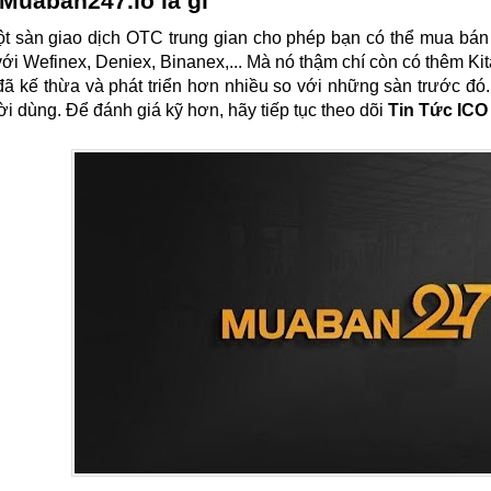
 Muaban247.io là gì
ột sàn giao dịch OTC trung gian cho phép bạn có thể mua bán
với 
Wefinex, Deniex, Binanex,... Mà nó thậm chí còn có thêm Ki
đã kế thừa và phát triển hơn nhiều so với những sàn trước đó.
ời dùng. Để đánh giá kỹ hơn, hãy tiếp tục theo dõi
 Tin Tức ICO