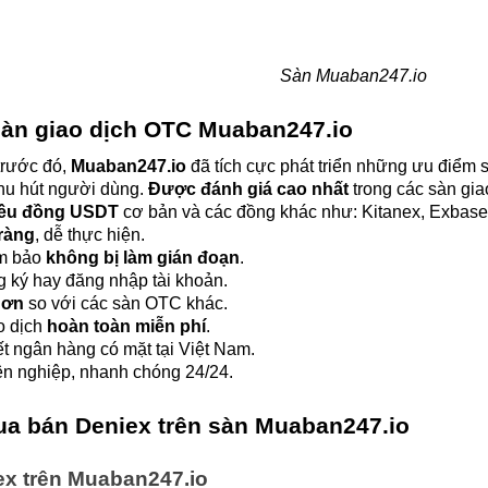
Sàn Muaban247.io
àn giao dịch OTC Muaban247.io
rước đó, 
Muaban247.io
 đã tích cực phát triển những ưu điểm s
hu hút người dùng. 
Được đánh giá cao nhất
 trong các sàn gia
iều đồng USDT
 cơ bản và các đồng khác như: Kitanex, Exbas
ràng
, dễ thực hiện.
m bảo 
không bị làm gián đoạn
.
 ký hay đăng nhập tài khoản.
hơn
 so với các sàn OTC khác.
o dịch 
hoàn toàn miễn phí
.
hết ngân hàng có mặt tại Việt Nam.
ên nghiệp, nhanh chóng 24/24.
a bán Deniex trên sàn Muaban247.io
x trên Muaban247.io