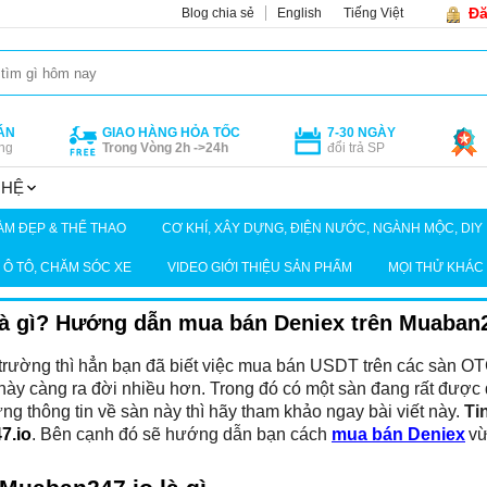
Đă
Blog chia sẻ
English
Tiếng Việt
ÁN
GIAO HÀNG HỎA TỐC
7-30 NGÀY
ng
Trong Vòng 2h ->24h
đổi trả SP
GHỆ
ÀM ĐẸP & THỂ THAO
CƠ KHÍ, XÂY DỰNG, ĐIỆN NƯỚC, NGÀNH MỘC, DIY
Ô TÔ, CHĂM SÓC XE
VIDEO GIỚI THIỆU SẢN PHẨM
MỌI THỬ KHÁC
à gì? Hướng dẫn mua bán Deniex trên Muaban2
ị trường thì hẳn bạn đã biết việc mua bán USDT trên các sàn OT
này càng ra đời nhiều hơn. Trong đó có một sàn đang rất được 
ng thông tin về sàn này thì hãy tham khảo ngay bài viết này. 
Ti
7.io
. Bên cạnh đó sẽ hướng dẫn bạn cách 
mua bán Deniex
vừ