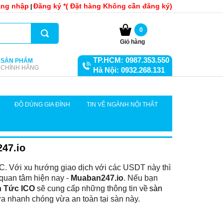
ng nhập
Đăng ký *( Đặt hàng Không cần đăng ký)
|
0
Giỏ hàng
TP.HCM: 0987.353.550
SẢN PHẨM
CHÍNH HÃNG
Hà Nội: 0932.268.131
ĐỒ DÙNG GIA ĐÌNH
TIN VỀ NGÀNH NỘI THẤT
47.io
C. Với xu hướng giao dịch với các USDT này thì 
quan tâm hiện nay - 
Muaban247.io
. Nếu bạn 
n Tức ICO
 sẽ cung cấp những thông tin về
sàn 
a nhanh chóng vừa an toàn tại sàn này.