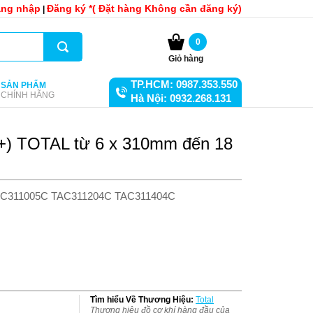
ng nhập
Đăng ký *( Đặt hàng Không cần đăng ký)
|
0
Giỏ hàng
TP.HCM: 0987.353.550
SẢN PHẨM
CHÍNH HÃNG
Hà Nội: 0932.268.131
(+) TOTAL từ 6 x 310mm đến 18
AC311005C TAC311204C TAC311404C
Tìm hiểu Về Thương Hiệu:
Total
Thương hiệu đồ cơ khí hàng đầu của