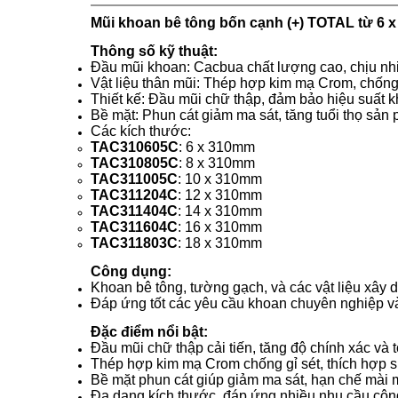
Mũi khoan bê tông bốn cạnh (+) TOTAL
từ 6 
Thông số kỹ thuật:
Đầu mũi khoan: Cacbua chất lượng cao, chịu nhi
Vật liệu thân mũi: Thép hợp kim mạ Crom, chống 
Thiết kế: Đầu mũi chữ thập, đảm bảo hiệu suất k
Bề mặt: Phun cát giảm ma sát, tăng tuổi thọ sản
Các kích thước:
TAC310605C
: 6 x 310mm
TAC310805C
: 8 x 310mm
TAC311005C
: 10 x 310mm
TAC311204C
: 12 x 310mm
TAC311404C
: 14 x 310mm
TAC311604C
: 16 x 310mm
TAC311803C
: 18 x 310mm
Công dụng:
Khoan bê tông, tường gạch, và các vật liệu xây
Đáp ứng tốt các yêu cầu khoan chuyên nghiệp v
Đặc điểm nổi bật:
Đầu mũi chữ thập cải tiến, tăng độ chính xác và 
Thép hợp kim mạ Crom chống gỉ sét, thích hợp s
Bề mặt phun cát giúp giảm ma sát, hạn chế mài 
Đa dạng kích thước, đáp ứng nhiều nhu cầu côn