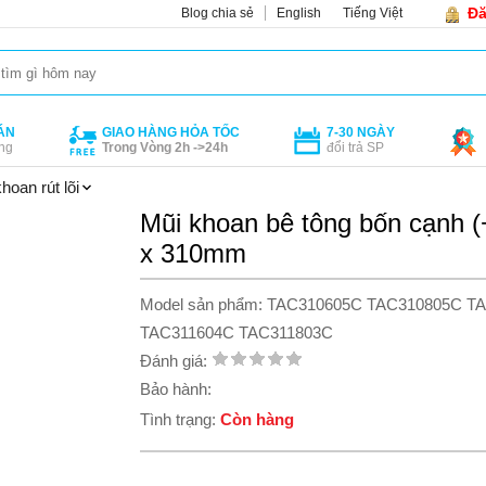
Đă
Blog chia sẻ
English
Tiếng Việt
ÁN
GIAO HÀNG HỎA TỐC
7-30 NGÀY
ng
Trong Vòng 2h ->24h
đổi trả SP
hoan rút lõi
Mũi khoan bê tông bốn cạnh 
x 310mm
Model sản phẩm: TAC310605C TAC310805C T
TAC311604C TAC311803C
Đánh giá:
Bảo hành:
Tình trạng:
Còn hàng