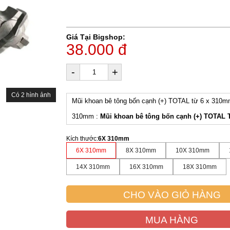
Giá Tại Bigshop:
38.000 đ
-
+
Có 2 hình ảnh
Mũi khoan bê tông bốn cạnh (+) TOTAL từ 6 x 310m
310mm :
Mũi khoan bê tông bốn cạnh (+) TOTAL
Kích thước
:
6X 310mm
6X 310mm
8X 310mm
10X 310mm
14X 310mm
16X 310mm
18X 310mm
CHO VÀO GIỎ HÀNG
MUA HÀNG