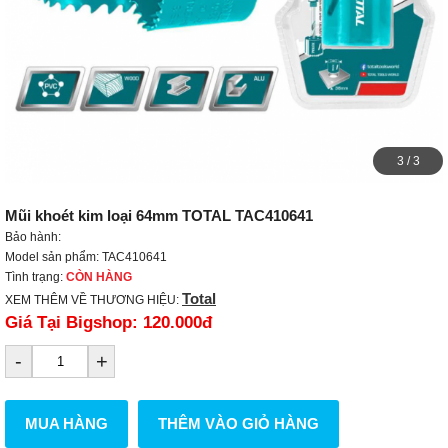
3
/
3
Mũi khoét kim loại 64mm TOTAL TAC410641
Bảo hành:
Model sản phẩm: TAC410641
Tình trạng:
CÒN HÀNG
Total
XEM THÊM VỀ THƯƠNG HIỆU:
Giá Tại Bigshop:
120.000đ
-
+
MUA HÀNG
THÊM VÀO GIỎ HÀNG