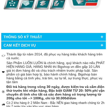
+
THÔNG SỐ KỸ THUẬT
+
CAM KẾT DỊCH VỤ
Thành lập từ năm 2014, đã phục vụ hàng triệu khách hàng trên
👉
cả nước.
Sản Phẩm LUÔN LUÔN là chính hãng, quý khách nào nếu PHÁT
HIỆN HÀNG GIẢ, HÀNG NHÁI thì Bigshop.vn đền gấp 10 LẦN
giá trị đơn hàng đó và chịu trách nhiệm trước pháp luật. Sản
❤️
phẩm có giá bán hợp lý, bảo hành chính hãng. Bigshop bán
hàng bằng cả tình yêu, trái tim, sự tự tế, sự trung thực, phục vụ
tận tâm
Đổi trả hàng trong vòng 30 ngày, được kiểm tra và cắm điện
thử trước khi nhận hàng, Đặc biệt GIẢM TỪ 20- 50% phí vận
🏵️
chuyển đi tỉnh cho tất cả các đơn hàng có trọng lượng từ
200g cho tới --> 100Kg, chỉ từ 30.000đ/đơn
Có 2 kho hàng ở 2 Miền Nam - Bắc NÊN giao hàng nhanh chóng từ 2h
🚛
tới 7 ngày tùy vào khu vực giao hàng.