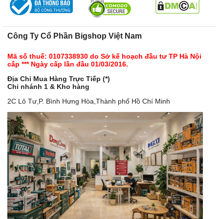
Công Ty Cổ Phần Bigshop Việt Nam
Mã số thuế: 0107338930 do Sở kế hoạch đầu tư TP Hà Nội
cấp *** Ngày cấp lần đầu 01/03/2016.
Địa Chỉ Mua Hàng Trực Tiếp (*)
Chi nhánh 1 & Kho hàng
2C Lô Tư,P. Bình Hưng Hòa,Thành phố Hồ Chí Minh