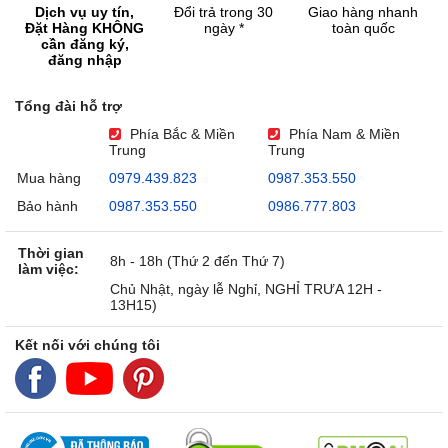
Dịch vụ uy tín,
Đổi trả trong 30
Giao hàng nhanh
Đặt Hàng KHÔNG
ngày *
toàn quốc
cần đăng ký,
đăng nhập
Tổng đài hỗ trợ
Phía Bắc & Miền
Phía Nam & Miền
Trung
Trung
Mua hàng
0979.439.823
0987.353.550
Bảo hành
0987.353.550
0986.777.803
Thời gian
8h - 18h (Thứ 2 đến Thứ 7)
làm việc:
Chủ Nhật, ngày lễ Nghỉ, NGHỈ TRƯA 12H -
13H15)
Kết nối với chúng tôi