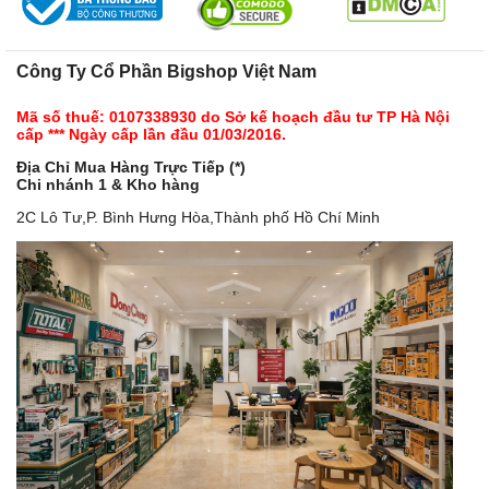
Công Ty Cổ Phần Bigshop Việt Nam
Mã số thuế: 0107338930 do Sở kế hoạch đầu tư TP Hà Nội
cấp *** Ngày cấp lần đầu 01/03/2016.
Địa Chỉ Mua Hàng Trực Tiếp (*)
Chi nhánh 1 & Kho hàng
2C Lô Tư,P. Bình Hưng Hòa,Thành phố Hồ Chí Minh