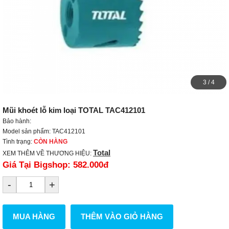
3
/
4
Mũi khoét lỗ kim loại TOTAL TAC412101
Bảo hành:
Model sản phẩm: TAC412101
Tình trạng:
CÒN HÀNG
Total
XEM THÊM VỀ THƯƠNG HIỆU:
Giá Tại Bigshop:
582.000đ
-
+
MUA HÀNG
THÊM VÀO GIỎ HÀNG