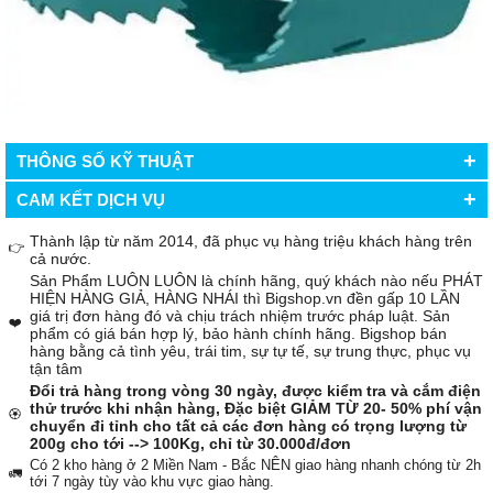
+
THÔNG SỐ KỸ THUẬT
+
CAM KẾT DỊCH VỤ
Thành lập từ năm 2014, đã phục vụ hàng triệu khách hàng trên
👉
cả nước.
Sản Phẩm LUÔN LUÔN là chính hãng, quý khách nào nếu PHÁT
HIỆN HÀNG GIẢ, HÀNG NHÁI thì Bigshop.vn đền gấp 10 LẦN
giá trị đơn hàng đó và chịu trách nhiệm trước pháp luật. Sản
❤️
phẩm có giá bán hợp lý, bảo hành chính hãng. Bigshop bán
hàng bằng cả tình yêu, trái tim, sự tự tế, sự trung thực, phục vụ
tận tâm
Đổi trả hàng trong vòng 30 ngày, được kiểm tra và cắm điện
thử trước khi nhận hàng, Đặc biệt GIẢM TỪ 20- 50% phí vận
🏵️
chuyển đi tỉnh cho tất cả các đơn hàng có trọng lượng từ
200g cho tới --> 100Kg, chỉ từ 30.000đ/đơn
Có 2 kho hàng ở 2 Miền Nam - Bắc NÊN giao hàng nhanh chóng từ 2h
🚛
tới 7 ngày tùy vào khu vực giao hàng.