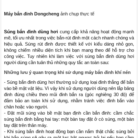
Máy bắn đinh Dongcheng
ảnh chụp thực tế
Súng bắn đinh dùng hơi
 cung cấp khả năng hoạt động mạnh 
mẽ, tối ưu nhất trong việc bắn-rút đinh một cách nhanh chóng và 
hiệu quả. Súng rút đinh được thiết kế với kiểu dáng nhỏ gọn, 
không chiếm nhiều diện tích khi bạn mang theo để hỗ trợ cho 
công việc. Tuy nhiên khi làm việc với súng bắn đinh dùng hơi 
người dùng cần tuân thủ những quy tắc an toàn sau:
Những lưu ý quan trọng khi sử dụng máy bắn đinh khí nén 
- Súng bắn đinh dùng hơi thường sử dụng loại đinh thẳng để bắn 
vào bề mặt vật liệu. Vì vậy khi sử dụng người dùng nên lắp băng 
đinh đúng chiều theo mũi đinh bắn ra (góc nghiêng 30 độ) để 
đảm bảo an toàn khi sử dụng, nhằm tránh việc đinh bắn vào 
chân hoặc vào người. 
- Đặt mũi súng vào bề mặt bạn định cần bắn đinh: cầm chắc 
súng bắn đinh bằng hai tay: một bàn tay đặt ở cò súng, một bàn 
tay đặt trên thân máy. 
- Khi súng bắn đinh hoạt động bạn cần nắm thật chắc súng bởi 
khi bắn súng sẽ gây ra một lực bật ngược trở lại nếu bạn cầm 