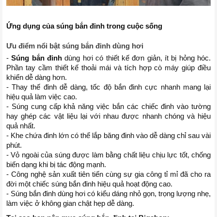
Ứng dụng của súng bắn đinh trong cuộc sống
Ưu điểm nổi bật súng bắn đinh dùng hơi 
- 
Súng bắn đinh
 dùng hơi có thiết kế đơn giản, ít bị hỏng hóc. 
Phần tay cầm thiết kế thoải mái và tích hợp cò máy giúp điều 
khiển dễ dàng hơn.
- Thay thế đinh dễ dàng, tốc độ bắn đinh cực nhanh mang lại 
hiệu quả làm việc cao. 
- Súng cung cấp khả năng việc bắn các chiếc đinh vào tường 
hay ghép các vật liệu lại với nhau được nhanh chóng và hiệu 
quả nhất.
- Khe chứa đinh lớn có thể lắp băng đinh vào dễ dàng chỉ sau vài 
phút.
- Vỏ ngoài của súng được làm bằng chất liệu chịu lực tốt, chống 
biến dạng khi bị tác động mạnh.
- Công nghệ sản xuất tiên tiến cùng sự gia công tỉ mỉ đã cho ra 
đời một chiếc súng bắn đinh hiệu quả hoạt động cao.
- Súng bắn đinh dùng hơi có kiểu dáng nhỏ gọn, trọng lượng nhẹ, 
làm việc ở không gian chật hẹp dễ dàng. 