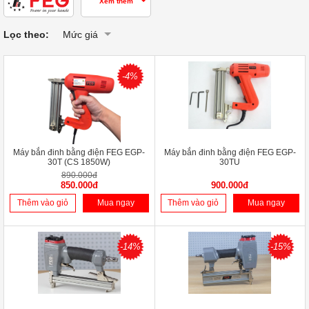
Xem thêm
Lọc theo:
Mức giá
-4%
Máy bắn đinh bằng điện FEG EGP-
Máy bắn đinh bằng điện FEG EGP-
30T (CS 1850W)
30TU
890.000đ
850.000đ
900.000đ
Thêm vào giỏ
Mua ngay
Thêm vào giỏ
Mua ngay
-14%
-15%