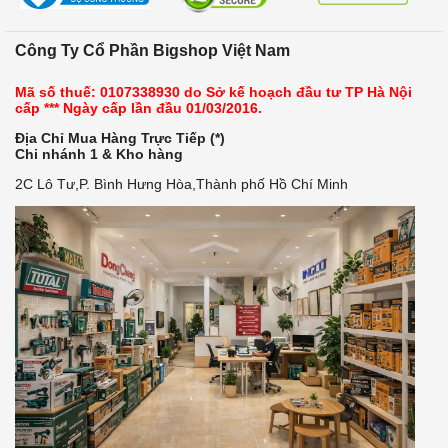
Công Ty Cổ Phần Bigshop Việt Nam
Mã số thuế: 0107338930 do Sở kế hoạch đầu tư TP Hà Nội
cấp *** Ngày cấp lần đầu 01/03/2016.
Địa Chỉ Mua Hàng Trực Tiếp (*)
Chi nhánh 1 & Kho hàng
2C Lô Tư,P. Bình Hưng Hòa,Thành phố Hồ Chí Minh