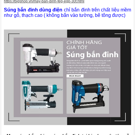
https://bigshop.vn/may-ban-dinh-feg-egp-30t.html
Súng bắn đinh dùng điện
chỉ bắn đinh trên chất liệu mềm
như gỗ, thạch cao ( không bắn vào tường, bê tông được)