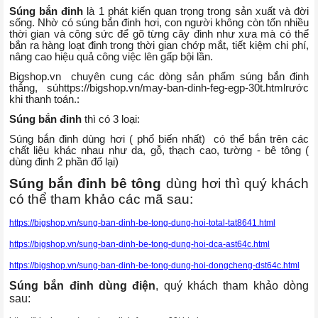
Súng bắn đinh
là 1 phát kiến quan trọng trong sản xuất và đời
sống. Nhờ có súng bắn đinh hơi, con người không còn tốn nhiều
thời gian và công sức để gõ từng cây đinh như xưa mà có thể
bắn ra hàng loạt đinh trong thời gian chớp mắt, tiết kiệm chi phí,
nâng cao hiệu quả công việc lên gấp bội lần.
Bigshop.vn chuyên cung các dòng sản phẩm súng bắn đinh
thắng, súhttps://bigshop.vn/may-ban-dinh-feg-egp-30t.htmlrước
khi thanh toán.:
Súng bắn đinh
thì có 3 loại:
Súng bắn đinh dùng hơi ( phổ biến nhất) có thể bắn trên các
chất liệu khác nhau như da, gỗ, thạch cao, tường - bê tông (
dùng đinh 2 phần đổ lại)
Súng bắn đinh bê tông
dùng hơi thì quý khách
có thể tham khảo các mã sau:
https://bigshop.vn/sung-ban-dinh-be-tong-dung-hoi-total-tat8641.html
https://bigshop.vn/sung-ban-dinh-be-tong-dung-hoi-dca-ast64c.html
https://bigshop.vn/sung-ban-dinh-be-tong-dung-hoi-dongcheng-dst64c.html
Súng bắn đinh dùng điện
, quý khách tham khảo dòng
sau: