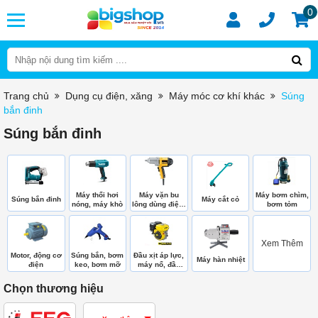
0
Trang chủ
Dụng cụ điện, xăng
Máy móc cơ khí khác
Súng
bắn đinh
Súng bắn đinh
Máy thổi hơi
Máy vặn bu
Máy bơm chìm,
Súng bắn đinh
Máy cắt cỏ
nóng, máy khò
lông dùng điện,
bơm tỏm
hơi
Xem Thêm
Motor, động cơ
Súng bắn, bơm
Đầu xịt áp lực,
Máy hàn nhiệt
điện
keo, bơm mỡ
máy nổ, đầu
bơm
Chọn thương hiệu