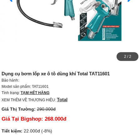
2
/
2
Dụng cụ bơm lốp xe ô tô dùng khí Total TAT11601
Bảo hành:
Model sản phẩm: TAT11601
Tình trạng:
TẠM HẾT HÀNG
Total
XEM THÊM VỀ THƯƠNG HIỆU:
Giá Thị Trường:
290.000đ
Giá Tại Bigshop:
268.000đ
Tiết kiệm:
22.000đ (-8%)