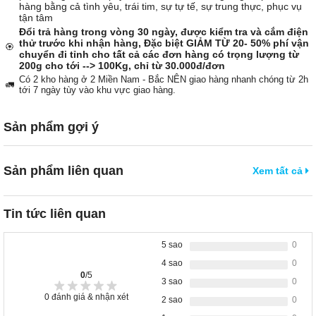
hàng bằng cả tình yêu, trái tim, sự tự tế, sự trung thực, phục vụ
tận tâm
Đổi trả hàng trong vòng 30 ngày, được kiểm tra và cắm điện
thử trước khi nhận hàng, Đặc biệt GIẢM TỪ 20- 50% phí vận
🏵️
chuyển đi tỉnh cho tất cả các đơn hàng có trọng lượng từ
200g cho tới --> 100Kg, chỉ từ 30.000đ/đơn
Có 2 kho hàng ở 2 Miền Nam - Bắc NÊN giao hàng nhanh chóng từ 2h
🚛
tới 7 ngày tùy vào khu vực giao hàng.
Sản phẩm gợi ý
Sản phẩm liên quan
Xem tất cả
Tin tức liên quan
5 sao
0
4 sao
0
0
/5
3 sao
0
0
đánh giá & nhận xét
2 sao
0