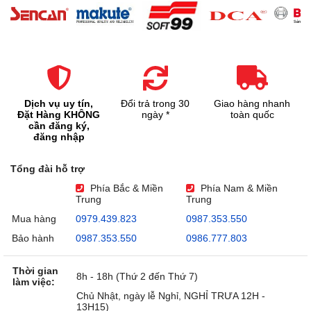
Dịch vụ uy tín,
Đổi trả trong 30
Giao hàng nhanh
Đặt Hàng KHÔNG
ngày *
toàn quốc
cần đăng ký,
đăng nhập
Tổng đài hỗ trợ
Phía Bắc & Miền
Phía Nam & Miền
Trung
Trung
Mua hàng
0979.439.823
0987.353.550
Bảo hành
0987.353.550
0986.777.803
Thời gian
8h - 18h (Thứ 2 đến Thứ 7)
làm việc:
Chủ Nhật, ngày lễ Nghỉ, NGHỈ TRƯA 12H -
13H15)