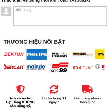
Thảo luận
về Súng thổi khí Total TAT3081-3
THƯƠNG HIỆU NỔI BẬT
Dịch vụ uy tín,
Đổi trả trong 30
Giao hàng nhanh
Đặt Hàng KHÔNG
ngày *
toàn quốc
cần đăng ký,