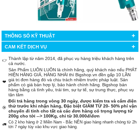
+
THÔNG SỐ KỸ THUẬT
+
CAM KẾT DỊCH VỤ
Thành lập từ năm 2014, đã phục vụ hàng triệu khách hàng trên
👉
cả nước.
Sản Phẩm LUÔN LUÔN là chính hãng, quý khách nào nếu PHÁT
HIỆN HÀNG GIẢ, HÀNG NHÁI thì Bigshop.vn đền gấp 10 LẦN
giá trị đơn hàng đó và chịu trách nhiệm trước pháp luật. Sản
❤️
phẩm có giá bán hợp lý, bảo hành chính hãng. Bigshop bán
hàng bằng cả tình yêu, trái tim, sự tự tế, sự trung thực, phục vụ
tận tâm
Đổi trả hàng trong vòng 30 ngày, được kiểm tra và cắm điện
thử trước khi nhận hàng, Đặc biệt GIẢM TỪ 20- 50% phí vận
🏵️
chuyển đi tỉnh cho tất cả các đơn hàng có trọng lượng từ
200g cho tới --> 100Kg, chỉ từ 30.000đ/đơn
Có 2 kho hàng ở 2 Miền Nam - Bắc NÊN giao hàng nhanh chóng từ 2h
🚛
tới 7 ngày tùy vào khu vực giao hàng.