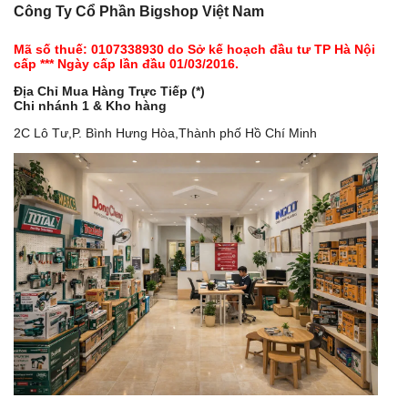
Công Ty Cổ Phần Bigshop Việt Nam
Mã số thuế: 0107338930 do Sở kế hoạch đầu tư TP Hà Nội
cấp *** Ngày cấp lần đầu 01/03/2016.
Địa Chỉ Mua Hàng Trực Tiếp (*)
Chi nhánh 1 & Kho hàng
2C Lô Tư,P. Bình Hưng Hòa,Thành phố Hồ Chí Minh