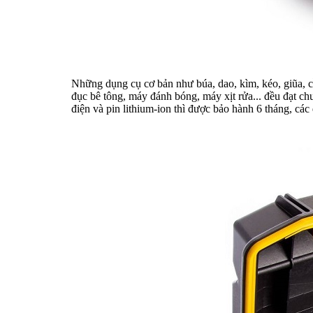
Những dụng cụ cơ bản như búa, dao, kìm, kéo, giũa, c
đục bê tông, máy đánh bóng, máy xịt rửa... đều đạt chu
điện và pin lithium-ion thì được bảo hành 6 tháng, cá