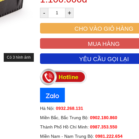
-
+
CHO VÀO GIỎ HÀNG
MUA HÀNG
Có 3 hình ảnh
YÊU CẦU GỌI LẠI
Hà Nội:
0932.268.131
Miền Bắc, Bắc Trung Bộ:
0902.180.860
Thành Phố Hồ Chí Minh:
0987.353.550
Miền Nam - Nam Trung Bộ:
0981.222.654