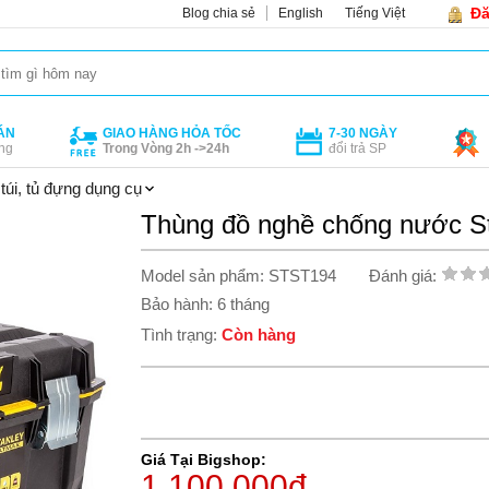
Đă
Blog chia sẻ
English
Tiếng Việt
ÁN
GIAO HÀNG HỎA TỐC
7-30 NGÀY
ng
Trong Vòng 2h ->24h
đổi trả SP
túi, tủ đựng dụng cụ
Thùng đồ nghề chống nước St
Model sản phẩm: STST194
Đánh giá:
Bảo hành: 6 tháng
Tình trạng:
Còn hàng
Giá Tại Bigshop:
1.100.000đ