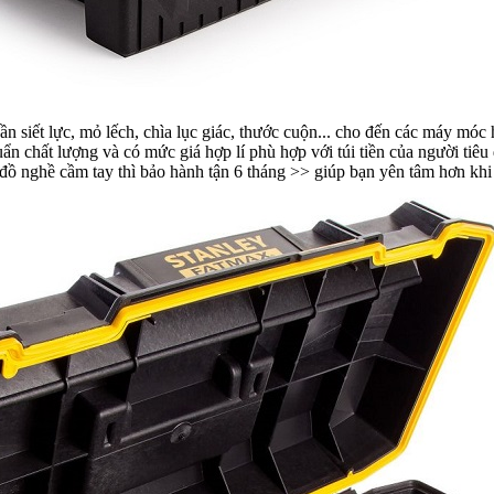
ần siết lực, mỏ lếch, chìa lục giác, thước cuộn... cho đến các máy m
ẩn chất lượng và có mức giá hợp lí phù hợp với túi tiền của người tiêu
c đồ nghề cầm tay thì bảo hành tận 6 tháng >> giúp bạn yên tâm hơn k