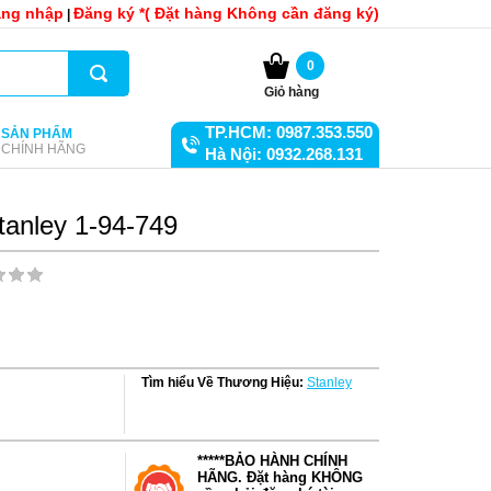
ng nhập
Đăng ký *( Đặt hàng Không cần đăng ký)
|
0
Giỏ hàng
TP.HCM: 0987.353.550
SẢN PHẨM
CHÍNH HÃNG
Hà Nội: 0932.268.131
anley 1-94-749
Tìm hiểu Về Thương Hiệu:
Stanley
*****BẢO HÀNH CHÍNH
HÃNG. Đặt hàng KHÔNG