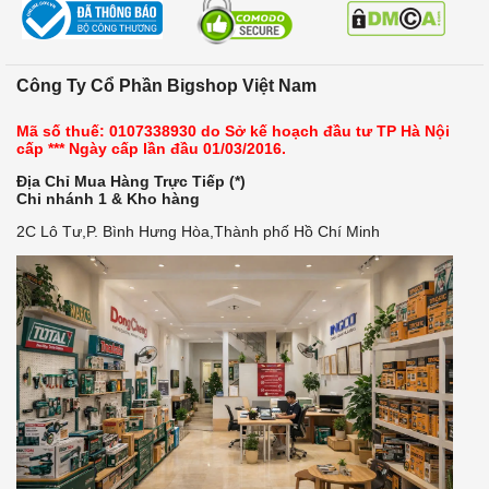
Công Ty Cổ Phần Bigshop Việt Nam
Mã số thuế: 0107338930 do Sở kế hoạch đầu tư TP Hà Nội
cấp *** Ngày cấp lần đầu 01/03/2016.
Địa Chỉ Mua Hàng Trực Tiếp (*)
Chi nhánh 1 & Kho hàng
2C Lô Tư,P. Bình Hưng Hòa,Thành phố Hồ Chí Minh