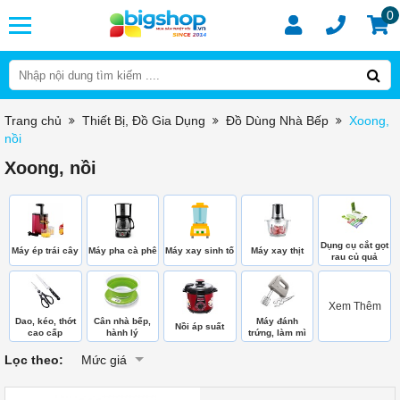
0
Trang chủ
Thiết Bị, Đồ Gia Dụng
Đồ Dùng Nhà Bếp
Xoong,
nồi
Xoong, nồi
Dụng cụ cắt gọt
Máy ép trái cây
Máy pha cà phê
Máy xay sinh tố
Máy xay thịt
rau củ quả
Xem Thêm
Dao, kéo, thớt
Cân nhà bếp,
Máy đánh
Nồi áp suất
cao cấp
hành lý
trứng, làm mì
Lọc theo:
Mức giá