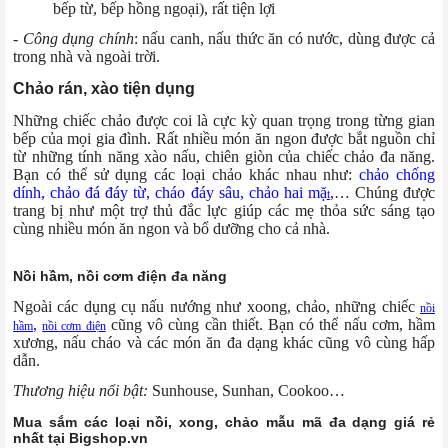
bếp từ, bếp hồng ngoại), rất tiện lợi
- Công dụng chính
: nấu canh, nấu thức ăn có nước, dùng được cả
trong nhà và ngoài trời.
Chảo rán, xào tiện dụng
Những chiếc chảo được coi là cực kỳ quan trọng trong từng gian
bếp của mọi gia đình. Rất nhiều món ăn ngon được bắt nguồn chỉ
từ những tính năng xào nấu, chiên giòn của chiếc chảo đa năng.
Bạn có thể sử dụng các loại chảo khác nhau như:
chảo chống
dính, chảo đá đáy từ, cháo đáy sâu, chảo hai mặ
,… Chúng được
t
trang bị như một trợ thủ đắc lực giúp các mẹ thỏa sức sáng tạo
cùng nhiều món ăn ngon và bổ dưỡng cho cả nhà.
Nồi hầm, nồi cơm điện đa năng
Ngoài các dụng cụ nấu nướng như xoong, chảo, những chiếc
nồi
,
cũng vô cùng cần thiết. Bạn có thể nấu cơm, hầm
hầm
nồi cơm điện
xương, nấu cháo và các món ăn đa dạng khác cũng vô cùng hấp
dẫn.
Thương hiệu nổi bật:
Sunhouse, Sunhan, Cookoo…
Mua sắm các loại nồi, xong, chảo mẫu mã đa dạng giá rẻ
nhất tại Bigshop.vn