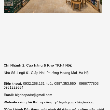
Chi Nhánh 2, Cửa hàng & Kho TP.Hà Nội:
Nhà Số 1 ngõ 61 Giáp Nhị, Phường Hoàng Mai, Hà Nội
Điện thoại:
0932.268.131 hoặc 0987.353.550 - 0986777803 -
0981222654
Email:
bigshopads@gmail.com
Website cùng hệ thống công ty:
-
bigshop.vn
kingtools.vn
(Qúy khách Đặt Hàng một cách dễ dàng mà không cần phải