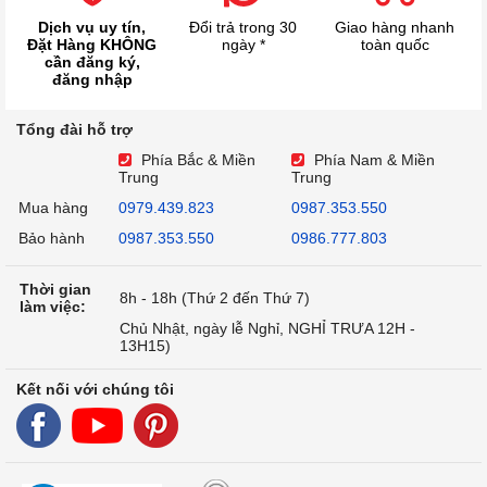
Dịch vụ uy tín,
Đổi trả trong 30
Giao hàng nhanh
Đặt Hàng KHÔNG
ngày *
toàn quốc
cần đăng ký,
đăng nhập
Tổng đài hỗ trợ
Phía Bắc & Miền
Phía Nam & Miền
Trung
Trung
Mua hàng
0979.439.823
0987.353.550
Bảo hành
0987.353.550
0986.777.803
Thời gian
8h - 18h (Thứ 2 đến Thứ 7)
làm việc:
Chủ Nhật, ngày lễ Nghỉ, NGHỈ TRƯA 12H -
13H15)
Kết nối với chúng tôi