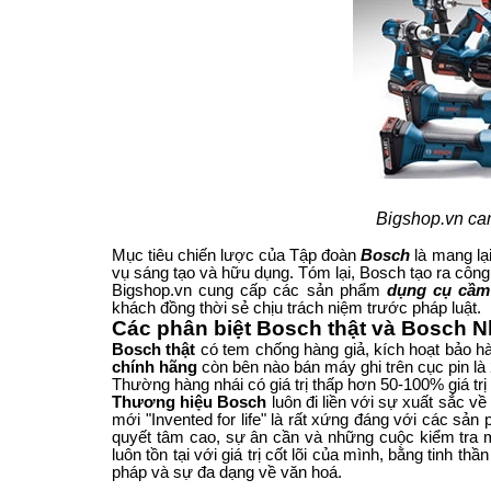
Bigshop.vn cam
Mục tiêu chiến lược của Tập đoàn
Bosch
là mang lạ
vụ sáng tạo và hữu dụng. Tóm lại, Bosch tạo ra công
Bigshop.vn cung cấp các sản phẩm
dụng cụ cầm
khách đồng thời sẻ chịu trách niệm trước pháp luật.
Các phân biệt Bosch thật và Bosch N
Bosch thật
có tem chống hàng giả, kích hoạt bảo h
chính hãng
còn bên nào bán máy ghi trên cục pin là
Thường hàng nhái có giá trị thấp hơn 50-100% giá trị 
Thương hiệu Bosch
luôn đi liền với sự xuất sắc v
mới "Invented for life" là rất xứng đáng với các sả
quyết tâm cao, sự ân cần và những cuộc kiểm tra man
luôn tồn tại với giá trị cốt lõi của mình, bằng tinh 
pháp và sự đa dạng về văn hoá.