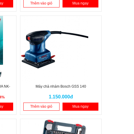
ay
Thêm vào giỏ
Mua ngay
WA NK-
Máy chà nhám Bosch GSS 140
1.150.000đ
14%
ay
Thêm vào giỏ
Mua ngay