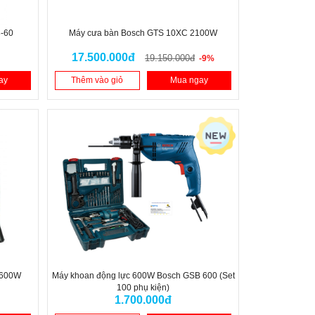
8-60
Máy cưa bàn Bosch GTS 10XC 2100W
17.500.000đ
19.150.000đ
-9%
ay
Thêm vào giỏ
Mua ngay
 600W
Máy khoan động lực 600W Bosch GSB 600 (Set
100 phụ kiện)
1.700.000đ