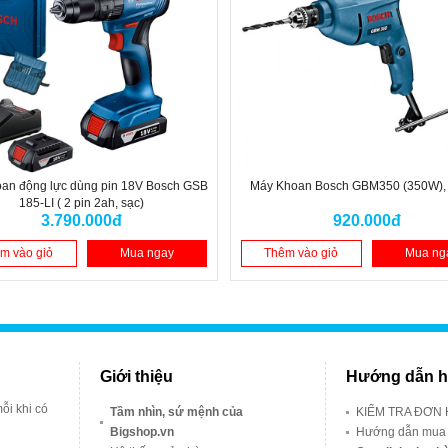
an động lực dùng pin 18V Bosch GSB
Máy Khoan Bosch GBM350 (350W)
185-LI ( 2 pin 2ah, sạc)
3.790.000đ
920.000đ
m vào giỏ
Mua ngay
Thêm vào giỏ
Mua ng
Giới thiệu
Hướng dẫn h
ỗi khi có
Tầm nhìn, sứ mệnh của
KIỂM TRA ĐƠN
Bigshop.vn
Hướng dẫn mua