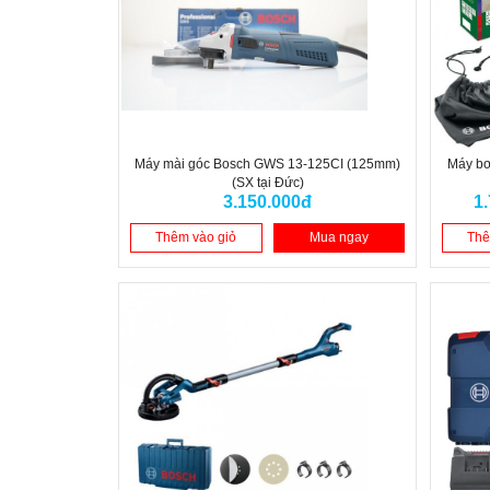
Máy mài góc Bosch GWS 13-125CI (125mm)
Máy bơ
(SX tại Đức)
3.150.000đ
1
Thêm vào giỏ
Mua ngay
Thê