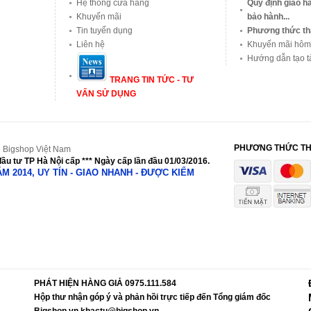
Hệ thống cửa hàng
Quy định giao hà
Khuyến mãi
bảo hành...
Tin tuyển dụng
Phương thức th
Liên hệ
Khuyến mãi hôm
Hướng dẫn tạo t
TRANG TIN TỨC - TƯ
VẤN SỬ DỤNG
PHƯƠNG THỨC T
 Bigshop Việt Nam
ầu tư TP Hà Nội cấp *** Ngày cấp lần đầu 01/03/2016.
NĂM 2014, UY TÍN - GIAO NHANH - ĐƯỢC KIỂM
PHÁT HIỆN HÀNG GIẢ 0975.111.584
Hộp thư nhận góp ý và phản hồi trực tiếp đến Tổng giám đốc