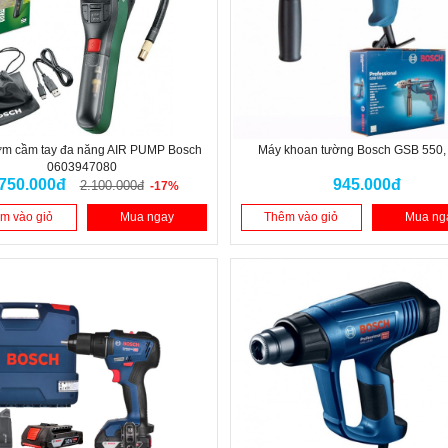
m cầm tay đa năng AIR PUMP Bosch
Máy khoan tường Bosch GSB 550, 
0603947080
.750.000đ
945.000đ
2.100.000đ
-17%
m vào giỏ
Mua ngay
Thêm vào giỏ
Mua ng