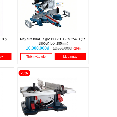
13 ly
Máy cưa trượt đa góc BOSCH GCM 254 D (CS
1800W, lưỡi 255mm)
10.000.000đ
12.500.000đ
-20%
ay
Thêm vào giỏ
Mua ngay
-9%