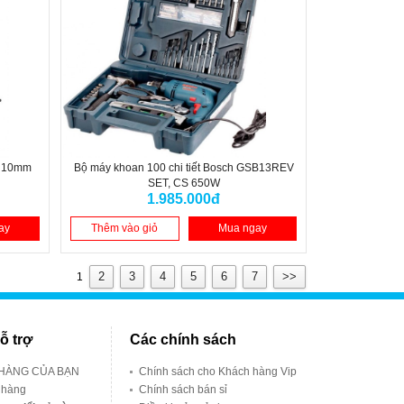
, 10mm
Bộ máy khoan 100 chi tiết Bosch GSB13REV
SET, CS 650W
1.985.000đ
ay
Thêm vào giỏ
Mua ngay
2
3
4
5
6
7
>>
1
ỗ trợ
Các chính sách
 HÀNG CỦA BẠN
Chính sách cho Khách hàng Vip
 hàng
Chính sách bán sỉ