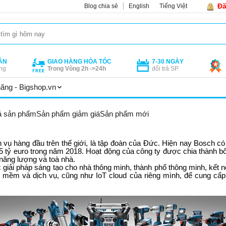
Đă
Blog chia sẻ
English
Tiếng Việt
ÁN
GIAO HÀNG HỎA TỐC
7-30 NGÀY
ng
Trong Vòng 2h ->24h
đổi trả SP
ãng - Bigshop.vn
ả sản phẩm
Sản phẩm giảm giá
Sản phẩm mới
 vụ hàng đầu trên thế giới, là tập đoàn của Đức. Hiện nay Bosch c
5 tỷ euro trong năm 2018. Hoạt động của công ty được chia thành bố
năng lượng và toà nhà.
giải pháp sáng tạo cho nhà thông minh, thành phố thông minh, kết n
mềm và dịch vụ, cũng như IoT cloud của riêng mình, để cung cấp c