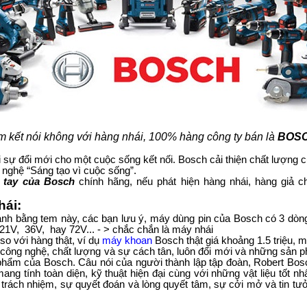
 kết nói không với hàng nhái, 100% hàng công ty bán là
BOSC
i sự đổi mới cho một cuộc sống kết nối. Bosch cải thiện chất lượng 
 nghệ “Sáng tạo vì cuộc sống”.
 tay của Bosch
chính hãng, nếu phát hiện hàng nhái, hàng giả ch
hái:
ành bằng tem này, các bạn lưu ý, máy dùng pin của Bosch có 3 dòng
 21V, 36V, hay 72V... - > chắc chắn là máy nhái
so với hàng thật, ví dụ
máy khoan
Bosch thật giá khoảng 1.5 triệu,
ề công nghệ, chất lượng và sự cách tân, luôn đổi mới và những sản p
n phẩm của Bosch. Câu nói của người thành lập tập đoàn, Robert Bos
g tính toàn diện, kỹ thuật hiện đại cùng với những vật liệu tốt nh
thần trách nhiệm, sự quyết đoán và lòng quyết tâm, sự cởi mở và tin 