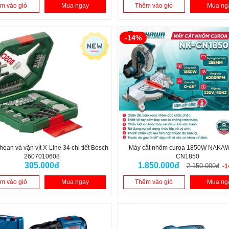
m vào giỏ
Mua ngay
Thêm vào giỏ
Mua ng
-14%
hoan và vặn vít X-Line 34 chi tiết Bosch
Máy cắt nhôm curoa 1850W NAKA
2607010608
CN1850
305.000đ
1.850.000đ
2.150.000đ
-
m vào giỏ
Mua ngay
Thêm vào giỏ
Mua ng