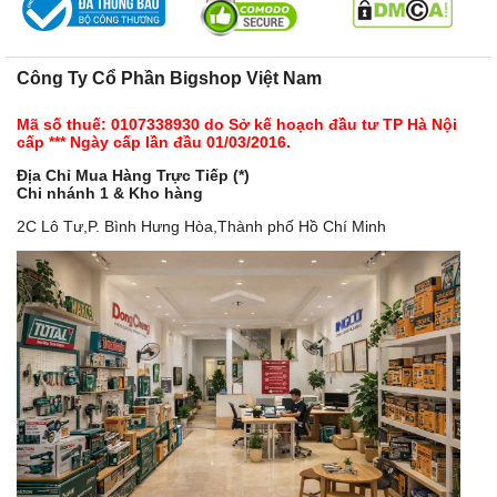
Công Ty Cổ Phần Bigshop Việt Nam
Mã số thuế: 0107338930 do Sở kế hoạch đầu tư TP Hà Nội
cấp *** Ngày cấp lần đầu 01/03/2016.
Địa Chỉ Mua Hàng Trực Tiếp (*)
Chi nhánh 1 & Kho hàng
2C Lô Tư,P. Bình Hưng Hòa,Thành phố Hồ Chí Minh