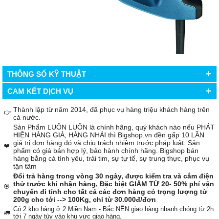
+
THÔNG SỐ KỸ THUẬT
+
CAM KẾT DỊCH VỤ
Thành lập từ năm 2014, đã phục vụ hàng triệu khách hàng trên
👉
cả nước.
Sản Phẩm LUÔN LUÔN là chính hãng, quý khách nào nếu PHÁT
HIỆN HÀNG GIẢ, HÀNG NHÁI thì Bigshop.vn đền gấp 10 LẦN
giá trị đơn hàng đó và chịu trách nhiệm trước pháp luật. Sản
❤️
phẩm có giá bán hợp lý, bảo hành chính hãng. Bigshop bán
hàng bằng cả tình yêu, trái tim, sự tự tế, sự trung thực, phục vụ
tận tâm
Đổi trả hàng trong vòng 30 ngày, được kiểm tra và cắm điện
thử trước khi nhận hàng, Đặc biệt GIẢM TỪ 20- 50% phí vận
🏵️
chuyển đi tỉnh cho tất cả các đơn hàng có trọng lượng từ
200g cho tới --> 100Kg, chỉ từ 30.000đ/đơn
Có 2 kho hàng ở 2 Miền Nam - Bắc NÊN giao hàng nhanh chóng từ 2h
🚛
tới 7 ngày tùy vào khu vực giao hàng.