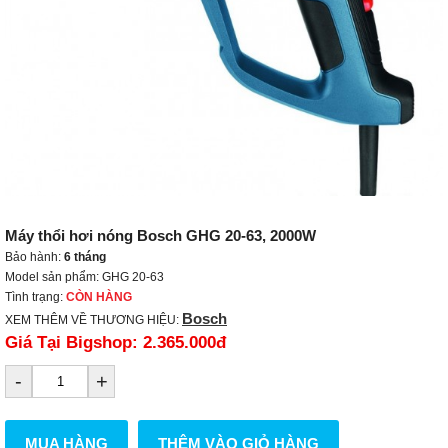
Máy thổi hơi nóng Bosch GHG 20-63, 2000W
Bảo hành:
6 tháng
Model sản phẩm: GHG 20-63
Tình trạng:
CÒN HÀNG
Bosch
XEM THÊM VỀ THƯƠNG HIỆU:
Giá Tại Bigshop:
2.365.000đ
-
+
MUA HÀNG
THÊM VÀO GIỎ HÀNG