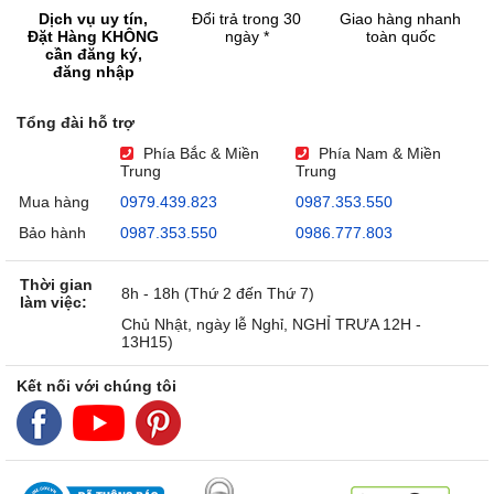
Dịch vụ uy tín,
Đổi trả trong 30
Giao hàng nhanh
Đặt Hàng KHÔNG
ngày *
toàn quốc
cần đăng ký,
đăng nhập
Tổng đài hỗ trợ
Phía Bắc & Miền
Phía Nam & Miền
Trung
Trung
Mua hàng
0979.439.823
0987.353.550
Bảo hành
0987.353.550
0986.777.803
Thời gian
8h - 18h (Thứ 2 đến Thứ 7)
làm việc:
Chủ Nhật, ngày lễ Nghỉ, NGHỈ TRƯA 12H -
13H15)
Kết nối với chúng tôi