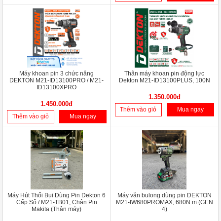
Máy khoan pin 3 chức năng
Thân máy khoan pin động lực
DEKTON M21-ID13100PRO / M21-
Dekton M21-ID13100PLUS, 100N
ID13100XPRO
1.350.000đ
1.450.000đ
Thêm vào giỏ
Mua ngay
Thêm vào giỏ
Mua ngay
Máy Hút Thổi Bụi Dùng Pin Dekton 6
Máy vặn bulong dùng pin DEKTON
Cấp Số / M21-TB01, Chân Pin
M21-IW680PROMAX, 680N.m (GEN
Makita (Thân máy)
4)