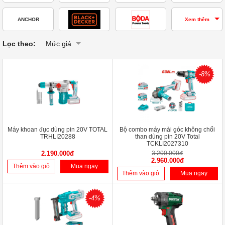
ANCHOR
Xem thêm
Lọc theo:
Mức giá
-8%
Máy khoan đục dùng pin 20V TOTAL
Bộ combo máy mài góc không chổi
TRHLI20288
than dùng pin 20V Total
TCKLI2027310
2.190.000đ
3.200.000đ
2.960.000đ
Thêm vào giỏ
Mua ngay
Thêm vào giỏ
Mua ngay
-4%