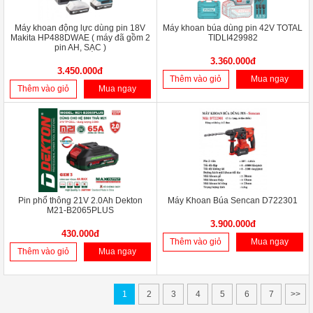
Máy khoan động lực dùng pin 18V
Máy khoan búa dùng pin 42V TOTAL
Makita HP488DWAE ( máy đã gồm 2
TIDLI429982
pin AH, SẠC )
3.360.000đ
3.450.000đ
Thêm vào giỏ
Mua ngay
Thêm vào giỏ
Mua ngay
Pin phổ thông 21V 2.0Ah Dekton
Máy Khoan Búa Sencan D722301
M21-B2065PLUS
3.900.000đ
430.000đ
Thêm vào giỏ
Mua ngay
Thêm vào giỏ
Mua ngay
1
2
3
4
5
6
7
>>