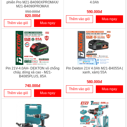
phiên Pro M21-B4090XPROMAX/
4.0Ah
M21-B4090PROMAX
950.000đ
590.000đ
820.000đ
Thêm vào giỏ
Mua ngay
Thêm vào giỏ
Mua ngay
Pin 21V-4.0AH- DEKTON vỏ chống
Pin Dekton 21V 4.0Ah M21-B4055A (
cháy, dòng xả cao - M21-
xanh, xám) 55A
B4085PLUS, 85A
580.000đ
740.000đ
Thêm vào giỏ
Mua ngay
Thêm vào giỏ
Mua ngay