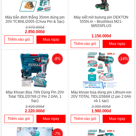
Máy bắn đinh thẳng 35mm dùng pin
Máy siết mở bulong pin DEKTON
20V TCBNLI2005 (Chưa Pin & Sạc)
555N.m – Brushless M21-
IW555PLUS
2.970.000đ
2.850.000đ
1.150.000đ
Thêm vào giỏ
Mua ngay
Thêm vào giỏ
Mua ngay
-8%
-14%
Máy Khoan Búa 76N Dùng Pin 20V
Máy khoan búa dùng pin Lithium-ion
Total TIDLI20768 (2 Pin 2.0Ah, 1
20V TOTAL TIDLI20668 (2 pin 2.0Ah
Sạc)
và 1 sạc)
2.420.000đ
2.300.000đ
2.220.000đ
1.980.000đ
Thêm vào giỏ
Mua ngay
Thêm vào giỏ
Mua ngay
-7%