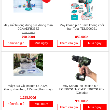
Máy siết bulong dùng pin không than
Máy khoan pin 13mm không chổi
DCA ADPB358Z
than Total TDLI206021
850.000đ
790.000đ
850.000đ
Thêm vào giỏ
Mua ngay
Thêm vào giỏ
Mua ngay
Máy Cưa Gỗ Makute CCS125,
Máy Khoan Pin Dekton M21-
không chổi than, 125mm ( thân máy)
ID1390CP / M21-ID1390XCP, 90N
(Có búa)
1.285.000đ
990.000đ
Thêm vào giỏ
Mua ngay
Thêm vào giỏ
Mua ngay