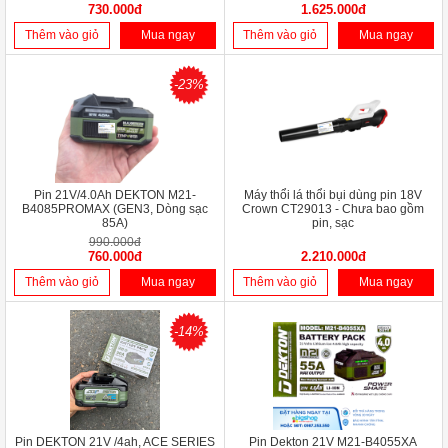
730.000đ
1.625.000đ
Thêm vào giỏ
Mua ngay
Thêm vào giỏ
Mua ngay
-23%
Pin 21V/4.0Ah DEKTON M21-
Máy thổi lá thổi bụi dùng pin 18V
B4085PROMAX (GEN3, Dòng sạc
Crown CT29013 - Chưa bao gồm
85A)
pin, sạc
990.000đ
760.000đ
2.210.000đ
Thêm vào giỏ
Mua ngay
Thêm vào giỏ
Mua ngay
-14%
Pin DEKTON 21V /4ah, ACE SERIES
Pin Dekton 21V M21-B4055XA