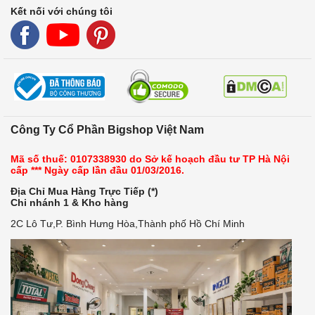
Kết nối với chúng tôi
Công Ty Cổ Phần Bigshop Việt Nam
Mã số thuế: 0107338930 do Sở kế hoạch đầu tư TP Hà Nội
cấp *** Ngày cấp lần đầu 01/03/2016.
Địa Chỉ Mua Hàng Trực Tiếp (*)
Chi nhánh 1 & Kho hàng
2C Lô Tư,P. Bình Hưng Hòa,Thành phố Hồ Chí Minh