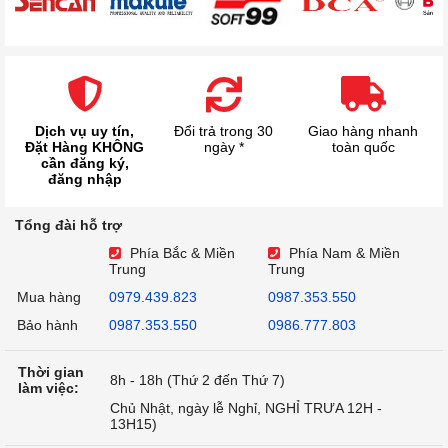
Dịch vụ uy tín,
Đổi trả trong 30
Giao hàng nhanh
Đặt Hàng KHÔNG
ngày *
toàn quốc
cần đăng ký,
đăng nhập
Tổng đài hỗ trợ
Phía Bắc & Miền
Phía Nam & Miền
Trung
Trung
Mua hàng
0979.439.823
0987.353.550
Bảo hành
0987.353.550
0986.777.803
Thời gian
8h - 18h (Thứ 2 đến Thứ 7)
làm việc:
Chủ Nhật, ngày lễ Nghỉ, NGHỈ TRƯA 12H -
13H15)