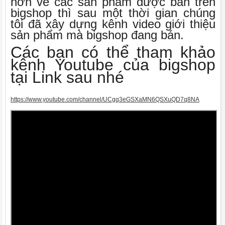
hơn về các sản phẩm được bán trên
bigshop thì sau một thời gian chúng
tôi đã xây dựng kênh video giới thiệu
sản phẩm mà bigshop đang bán.
Các bạn có thể tham khảo
kênh Youtube của bigshop
tại Link sau nhé
https://www.youtube.com/channel/UCgq3eGSXaMN6QSXuQD7q8NA