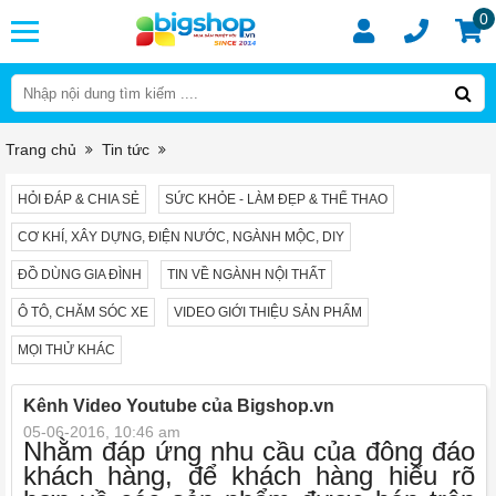
0
Trang chủ
Tin tức
HỎI ĐÁP & CHIA SẺ
SỨC KHỎE - LÀM ĐẸP & THỂ THAO
CƠ KHÍ, XÂY DỰNG, ĐIỆN NƯỚC, NGÀNH MỘC, DIY
ĐỒ DÙNG GIA ĐÌNH
TIN VỀ NGÀNH NỘI THẤT
Ô TÔ, CHĂM SÓC XE
VIDEO GIỚI THIỆU SẢN PHẨM
MỌI THỬ KHÁC
Kênh Video Youtube của Bigshop.vn
05-06-2016, 10:46 am
Nhằm đáp ứng nhu cầu của đông đáo
khách hàng, để khách hàng hiếu rõ