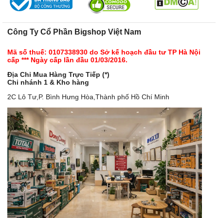
Công Ty Cổ Phần Bigshop Việt Nam
Mã số thuế: 0107338930 do Sở kế hoạch đầu tư TP Hà Nội
cấp *** Ngày cấp lần đầu 01/03/2016.
Địa Chỉ Mua Hàng Trực Tiếp (*)
Chi nhánh 1 & Kho hàng
2C Lô Tư,P. Bình Hưng Hòa,Thành phố Hồ Chí Minh