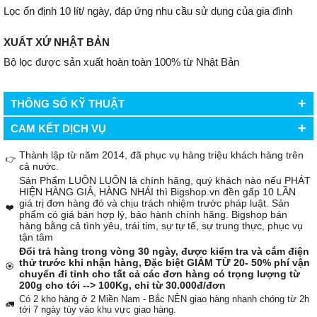
Lọc ổn định 10 lít/ ngày, đáp ứng nhu cầu sử dụng của gia đình
XUẤT XỨ NHẬT BẢN
Bộ lọc được sản xuất hoàn toàn 100% từ Nhật Bản
+
THÔNG SỐ KỸ THUẬT
+
CAM KẾT DỊCH VỤ
Thành lập từ năm 2014, đã phục vụ hàng triệu khách hàng trên
👉
cả nước.
Sản Phẩm LUÔN LUÔN là chính hãng, quý khách nào nếu PHÁT
HIỆN HÀNG GIẢ, HÀNG NHÁI thì Bigshop.vn đền gấp 10 LẦN
giá trị đơn hàng đó và chịu trách nhiệm trước pháp luật. Sản
❤️
phẩm có giá bán hợp lý, bảo hành chính hãng. Bigshop bán
hàng bằng cả tình yêu, trái tim, sự tự tế, sự trung thực, phục vụ
tận tâm
Đổi trả hàng trong vòng 30 ngày, được kiểm tra và cắm điện
thử trước khi nhận hàng, Đặc biệt GIẢM TỪ 20- 50% phí vận
🏵️
chuyển đi tỉnh cho tất cả các đơn hàng có trọng lượng từ
200g cho tới --> 100Kg, chỉ từ 30.000đ/đơn
Có 2 kho hàng ở 2 Miền Nam - Bắc NÊN giao hàng nhanh chóng từ 2h
🚛
tới 7 ngày tùy vào khu vực giao hàng.