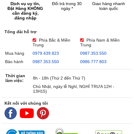
Dịch vụ uy tín,
Đổi trả trong 30
Giao hàng nhanh
Đặt Hàng KHÔNG
ngày *
toàn quốc
cần đăng ký,
đăng nhập
Tổng đài hỗ trợ
Phía Bắc & Miền
Phía Nam & Miền
Trung
Trung
Mua hàng
0979.439.823
0987.353.550
Bảo hành
0987.353.550
0986.777.803
Thời gian
8h - 18h (Thứ 2 đến Thứ 7)
làm việc:
Chủ Nhật, ngày lễ Nghỉ, NGHỈ TRƯA 12H -
13H15)
Kết nối với chúng tôi