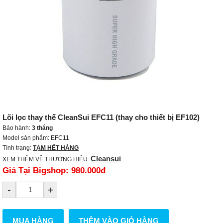
Lõi lọc thay thế CleanSui EFC11 (thay cho thiết bị EF102)
Bảo hành:
3 tháng
Model sản phẩm: EFC11
Tình trạng:
TẠM HẾT HÀNG
Cleansui
XEM THÊM VỀ THƯƠNG HIỆU:
Giá Tại Bigshop:
980.000đ
-
+
MUA HÀNG
THÊM VÀO GIỎ HÀNG