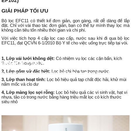
EF102)
GIẢI PHÁP TỐI ƯU
Bộ lọc EFC11 có thiết kế đơn giản, gọn gàng, rất dễ dàng để lắp
đặt. Chỉ với vài thao tác đơn giản, bạn có thể tự mình thay lọc mà
không cần tiêu tốn nhiều thời gian và chi phí.
Với việc tích hợp 4 cấp lọc cao cấp, nước sau khi đi qua bộ lọc
EFC11, đạt QCVN 6-1/2010 Bộ Y tế cho việc uống trực tiếp tại vòi.
CÔNG NGHỆ LỌC NƯỚC MÀNG LỌC SỢI RỖNG
TÍCH HỢP 4 CẤP LỌC MẠNH MẼ CHỈ TRONG MỘT BỘ LỌC
1, Lớp vải lưới không dệt:
Có nhiệm vụ lọc các cặn bẩn, kích
thước lớn trong nước.
HIỆN ĐẠI
DUY NHẤT. CÔNG SUẤT LỌC ỔN ĐỊNH, ĐÁP ỨNG ĐẦY ĐỦ
2, Lớp gốm sứ đặc biệt:
Lọc bỏ chì hòa tan trong nước.
NHU CẦU SỬ DỤNG NƯỚC CỦA GIA ĐÌNH TỪ 4-6 NGƯỜI.
3, Lớp than hoạt tính:
Lọc bỏ hiệu quả tạp chất độc hải, khử mùi
nấm mốc và clo dư
4, Lớp màng lọc sợi rỗng:
Lọc bỏ hiệu quả các vi sinh vật, hạt vi
nhựa, tảo có trong nước bằng hàng triệu mắt lọc có kích thước
siêu nhỏ