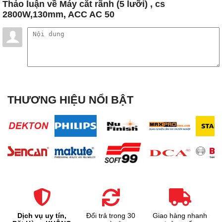
Thảo luận
về Máy cắt rãnh (5 lưỡi) , cs
2800W,130mm, ACC AC 50
THƯƠNG HIỆU NỔI BẬT
Dịch vụ uy tín,
Đổi trả trong 30
Giao hàng nhanh