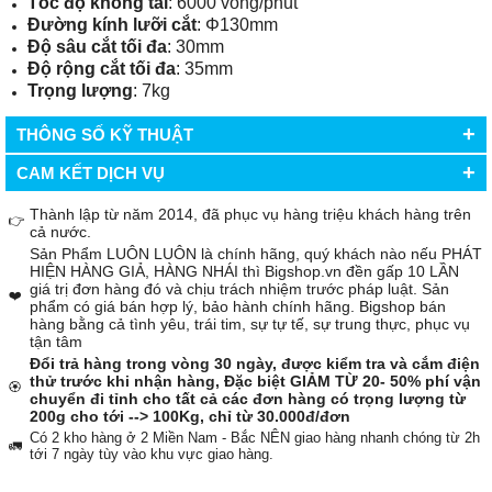
Tốc độ không tải
: 6000 vòng/phút
Đường kính lưỡi cắt
: Φ130mm
Độ sâu cắt tối đa
: 30mm
Độ rộng cắt tối đa
: 35mm
Trọng lượng
: 7kg
+
THÔNG SỐ KỸ THUẬT
+
CAM KẾT DỊCH VỤ
Thành lập từ năm 2014, đã phục vụ hàng triệu khách hàng trên
👉
cả nước.
Sản Phẩm LUÔN LUÔN là chính hãng, quý khách nào nếu PHÁT
HIỆN HÀNG GIẢ, HÀNG NHÁI thì Bigshop.vn đền gấp 10 LẦN
giá trị đơn hàng đó và chịu trách nhiệm trước pháp luật. Sản
❤️
phẩm có giá bán hợp lý, bảo hành chính hãng. Bigshop bán
hàng bằng cả tình yêu, trái tim, sự tự tế, sự trung thực, phục vụ
tận tâm
Đổi trả hàng trong vòng 30 ngày, được kiểm tra và cắm điện
thử trước khi nhận hàng, Đặc biệt GIẢM TỪ 20- 50% phí vận
🏵️
chuyển đi tỉnh cho tất cả các đơn hàng có trọng lượng từ
200g cho tới --> 100Kg, chỉ từ 30.000đ/đơn
Có 2 kho hàng ở 2 Miền Nam - Bắc NÊN giao hàng nhanh chóng từ 2h
🚛
tới 7 ngày tùy vào khu vực giao hàng.