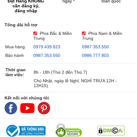
Đặt Hàng KHÔNG
ngày *
toàn quốc
cần đăng ký,
đăng nhập
Tổng đài hỗ trợ
Phía Bắc & Miền
Phía Nam & Miền
Trung
Trung
Mua hàng
0979.439.823
0987.353.550
Bảo hành
0987.353.550
0986.777.803
Thời gian
8h - 18h (Thứ 2 đến Thứ 7)
làm việc:
Chủ Nhật, ngày lễ Nghỉ, NGHỈ TRƯA 12H -
13H15)
Kết nối với chúng tôi