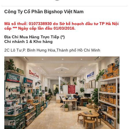
Công Ty Cổ Phần Bigshop Việt Nam
Mã số thuế: 0107338930 do Sở kế hoạch đầu tư TP Hà Nội
cấp *** Ngày cấp lần đầu 01/03/2016.
Địa Chỉ Mua Hàng Trực Tiếp (*)
Chi nhánh 1 & Kho hàng
2C Lô Tư,P. Bình Hưng Hòa,Thành phố Hồ Chí Minh