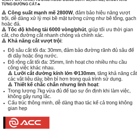
TỪNG ĐƯỜNG CẮT
🔥
🔺
Công suất mạnh mẽ 2800W
, đảm bảo hiệu năng vượt
trội, dễ dàng xử lý mọi bề mặt tường cứng như bê tông, gạch
hoặc đá.
🔺
Tốc độ không tải 6000 vòng/phút
, giúp tối ưu thời gian
cắt, cho đường cắt nhanh chóng và chính xác.
🔺
Khả năng cắt vượt trội
:
Độ sâu cắt tối đa: 30mm, đảm bảo đường rãnh đủ sâu để
đi dây hoặc ống nước.
Độ rộng cắt tối đa: 35mm, linh hoạt cho nhiều nhu cầu
công việc khác nhau.
🔺
Lưỡi cắt đường kính lớn Φ130mm
, tăng khả năng cắt
các vật liệu dày, bền bỉ hơn trong quá trình sử dụng.
🔺
Thiết kế chắc chắn nhưng linh hoạt
:
Trọng lượng 7kg vừa đủ để tạo sự ổn định khi làm việc,
không gây rung lắc.
Cấu trúc thông minh, dễ dàng thao tác kể cả trong không
gian hẹp