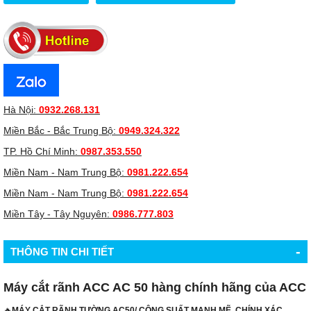
Hà Nội:
0932.268.131
Miền Bắc - Bắc Trung Bộ:
0949.324.322
TP. Hồ Chí Minh:
0987.353.550
Miền Nam - Nam Trung Bộ:
0981.222.654
Miền Nam - Nam Trung Bộ:
0981.222.654
Miền Tây - Tây Nguyên:
0986.777.803
-
THÔNG TIN CHI TIẾT
Máy cắt rãnh ACC AC 50 hàng chính hãng của ACC
🔥
MÁY CẮT RÃNH TƯỜNG AC50/ CÔNG SUẤT MẠNH MẼ, CHÍNH XÁC