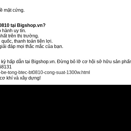
bề mặt cứng.
810 tại Bigshop.vn?
 hành uy tín.
ất trên thị trường.
 quốc, thanh toán tiện lợi.
giải đáp mọi thắc mắc của bạn.
 kỳ hấp dẫn tại Bigshop.vn. Đừng bỏ lỡ cơ hội sở hữu sản phẩ
268131
c-be-tong-btec-bt0810-cong-suat-1300w.html
cơ khí và xây dựng!