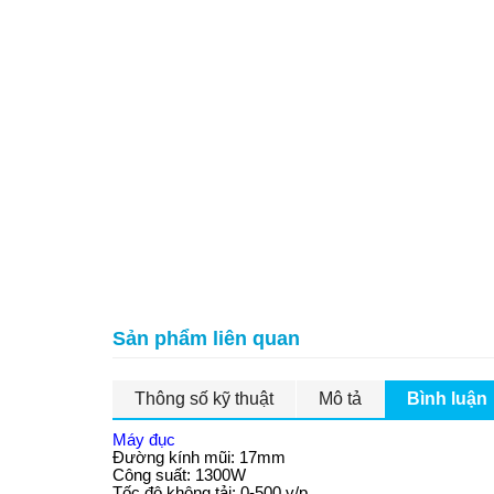
Sản phẩm liên quan
Thông số kỹ thuật
Mô tả
Bình luận
Máy đục
Đường kính mũi: 17mm
Công suất: 1300W
Tốc độ không tải: 0-500 v/p