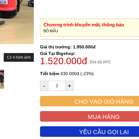
Chương trình khuyến mãi, thông báo
BỎ MẪU
Giá thị trường: 1.950.000đ
Giá Tại Bigshop:
Có 4 hình ảnh
1.520.000đ
[Giá đã VAT]
Tiết kiệm
430.000đ (-23%)
-
+
CHO VÀO GIỎ HÀNG
MUA HÀNG
YÊU CẦU GỌI LẠI