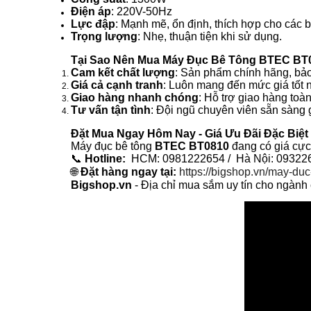
Điện áp
: 220V-50Hz
Lực đập
: Mạnh mẽ, ổn định, thích hợp cho các 
Trọng lượng
: Nhẹ, thuận tiện khi sử dụng.
Tại Sao Nên Mua Máy Đục Bê Tông BTEC BT0
Cam kết chất lượng
: Sản phẩm chính hãng, bảo
Giá cả cạnh tranh
: Luôn mang đến mức giá tốt nh
Giao hàng nhanh chóng
: Hỗ trợ giao hàng toàn
Tư vấn tận tình
: Đội ngũ chuyên viên sẵn sàng 
Đặt Mua Ngay Hôm Nay - Giá Ưu Đãi Đặc Biệt
Máy đục bê tông
BTEC BT0810
đang có giá cực
📞
Hotline:
HCM: 0981222654 / Hà Nội: 0932
🌐
Đặt hàng ngay tại:
https://bigshop.vn/may-du
Bigshop.vn
- Địa chỉ mua sắm uy tín cho ngành 