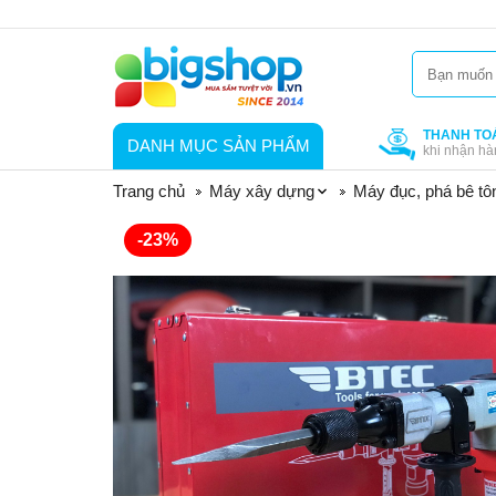
THANH TO
DANH MỤC SẢN PHẨM
khi nhận hà
Trang chủ
Máy xây dựng
Máy đục, phá bê tô
-23%