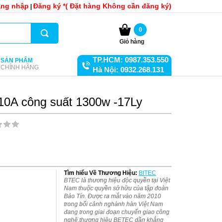
ng nhập
Đăng ký *( Đặt hàng Không cần đăng ký)
|
0
Giỏ hàng
TP.HCM: 0987.353.550
SẢN PHẨM
CHÍNH HÃNG
Hà Nội: 0932.268.131
0A công suất 1300w -17Ly
Tìm hiểu Về Thương Hiệu:
BITEC
BTEC là thương hiệu độc quyền tại Việt
Nam thuộc quyền sở hữu của tập đoàn
Bảo Tín. Được ra mắt vào năm 2010
trong bối cảnh nghành hàn Việt Nam
đang trong giai đoạn chuyển giao công
nghệ,thương hiệu BETEC dần khẳng