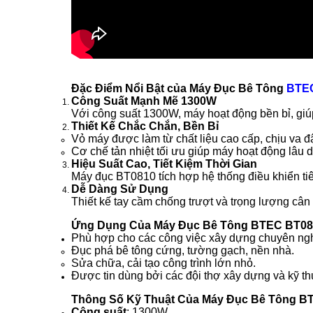
Đặc Điểm Nổi Bật của Máy Đục Bê Tông
BTE
Công Suất Mạnh Mẽ 1300W
Với công suất 1300W, máy hoạt động bền bỉ, giú
Thiết Kế Chắc Chắn, Bền Bỉ
Vỏ máy được làm từ chất liệu cao cấp, chịu va đậ
Cơ chế tản nhiệt tối ưu giúp máy hoạt động lâu d
Hiệu Suất Cao, Tiết Kiệm Thời Gian
Máy đục BT0810 tích hợp hệ thống điều khiển tiê
Dễ Dàng Sử Dụng
Thiết kế tay cầm chống trượt và trọng lượng cân 
Ứng Dụng Của Máy Đục Bê Tông BTEC BT08
Phù hợp cho các công việc xây dựng chuyên ng
Đục phá bê tông cứng, tường gạch, nền nhà.
Sửa chữa, cải tạo công trình lớn nhỏ.
Được tin dùng bởi các đội thợ xây dựng và kỹ th
Thông Số Kỹ Thuật Của Máy Đục Bê Tông B
Công suất
: 1300W