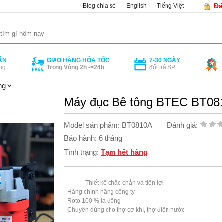
Đă
Blog chia sẻ
English
Tiếng Việt
ÁN
GIAO HÀNG HỎA TỐC
7-30 NGÀY
ng
Trong Vòng 2h ->24h
đổi trả SP
ng
Máy đục Bê tông BTEC BT081
Model sản phẩm: BT0810A
Đánh giá:
Bảo hành: 6 tháng
Tình trạng:
Tạm hết hàng
            - Thiết kế chắc chắn và tiện lợi

- Hàng chính hãng công ty

- Roto 100 % là đồng

- Chuyên dùng cho thợ cơ khí, thợ điện nước
