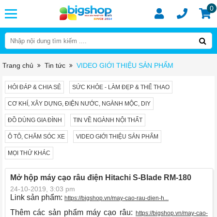
0
Trang chủ
Tin tức
VIDEO GIỚI THIỆU SẢN PHẨM
HỎI ĐÁP & CHIA SẺ
SỨC KHỎE - LÀM ĐẸP & THỂ THAO
CƠ KHÍ, XÂY DỰNG, ĐIỆN NƯỚC, NGÀNH MỘC, DIY
ĐỒ DÙNG GIA ĐÌNH
TIN VỀ NGÀNH NỘI THẤT
Ô TÔ, CHĂM SÓC XE
VIDEO GIỚI THIỆU SẢN PHẨM
MỌI THỬ KHÁC
Mở hộp máy cạo râu điện Hitachi S-Blade RM-180
24-10-2019, 3:03 pm
Link sản phẩm:
https://bigshop.vn/may-cao-rau-dien-h...
Thêm các sản phẩm máy cạo râu:
https://bigshop.vn/may-cao-