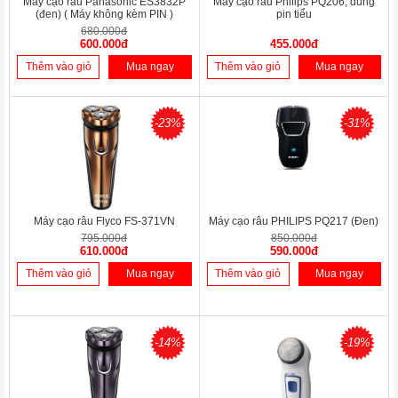
Máy cạo râu Panasonic ES3832P
Máy cạo râu Philips PQ206, dùng
(đen) ( Máy không kèm PIN )
pin tiểu
680.000đ
600.000đ
455.000đ
Thêm vào giỏ
Mua ngay
Thêm vào giỏ
Mua ngay
-23%
-31%
Máy cạo râu Flyco FS-371VN
Máy cạo râu PHILIPS PQ217 (Đen)
795.000đ
850.000đ
610.000đ
590.000đ
Thêm vào giỏ
Mua ngay
Thêm vào giỏ
Mua ngay
-14%
-19%