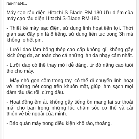
rau-nhat-b...
Máy cạo râu điện Hitachi S-Blade RM-180 Ưu điểm của
máy cạo râu điện Hitachi S-Blade RM-180
- Thiết kế máy sạc điện, sử dụng linh hoạt tiện lợi. Thời
gian sạc đầy pin là 8 tiếng, sử dụng liên tục trong 3h mà
không lo hết pin.
- Lưỡi dao làm bằng thép cao cấp không gỉ, không gây
kích ứng da, an toàn cho cả những làn da nhạy cảm nhất.
- Lưỡi dao có thể thay mới dễ dàng, từ đó nâng cao tuổi
thọ cho máy.
- Máy nhỏ gọn cầm trong tay, có thể di chuyển linh hoạt
với những nét cong trên khuôn mặt, giúp làm sạch mọi
đám râu rắc rối, cứng đầu.
- Hoạt động êm ái, không gây tiếng ồn mang lại sự thoải
mái cho bạn trong những lúc chăm sóc cơ thể và cải
thiện vẻ bề ngoài của mình.
- Bảo quản máy trong điều kiện khô ráo, thoáng.