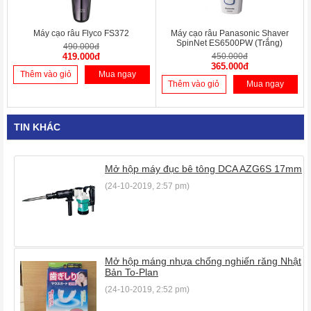
Máy cạo râu Flyco FS372
Máy cạo râu Panasonic Shaver
SpinNet ES6500PW (Trắng)
490.000đ
419.000đ
450.000đ
365.000đ
Thêm vào giỏ
Mua ngay
Thêm vào giỏ
Mua ngay
TIN KHÁC
Mở hộp máy đục bê tông DCA AZG6S 17mm
(24-10-2019, 2:57 pm)
Mở hộp máng nhựa chống nghiến răng Nhật
Bản To-Plan
(24-10-2019, 2:52 pm)