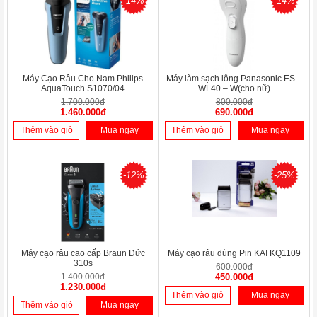
-14%
-14%
Máy Cạo Râu Cho Nam Philips
Máy làm sạch lông Panasonic ES –
AquaTouch S1070/04
WL40 – W(cho nữ)
1.700.000đ
800.000đ
1.460.000đ
690.000đ
Thêm vào giỏ
Mua ngay
Thêm vào giỏ
Mua ngay
-12%
-25%
Máy cạo râu cao cấp Braun Đức
Máy cạo râu dùng Pin KAI KQ1109
310s
600.000đ
1.400.000đ
450.000đ
1.230.000đ
Thêm vào giỏ
Mua ngay
Thêm vào giỏ
Mua ngay