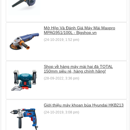
Mở Hộp Và Đánh Giá Máy Mài Maxpro
MPAG951/100L - Bigshop.vn
(24-10-2019, 1:52 pm)
Shop về hàng máy mài hai đá TOTAL
150mm siêu rẻ, hàng chính hãng!
(28-09-2022, 3:36 pm)
Giới thiệu máy khoan búa Hyundai HKB213
(24-10-2019, 3:08 pm)