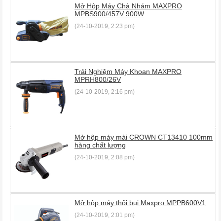
Mở Hộp Máy Chà Nhám MAXPRO
MPBS900/457V 900W
(24-10-2019, 2:23 pm)
Trải Nghiệm Máy Khoan MAXPRO
MPRH800/26V
(24-10-2019, 2:16 pm)
Mở hộp máy mài CROWN CT13410 100mm
hàng chất lượng
(24-10-2019, 2:08 pm)
Mở hộp máy thổi bụi Maxpro MPPB600V1
(24-10-2019, 2:01 pm)