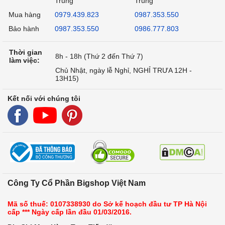
Trung
Trung
Mua hàng
0979.439.823
0987.353.550
Bảo hành
0987.353.550
0986.777.803
Thời gian
8h - 18h (Thứ 2 đến Thứ 7)
làm việc:
Chủ Nhật, ngày lễ Nghỉ, NGHỈ TRƯA 12H -
13H15)
Kết nối với chúng tôi
Công Ty Cổ Phần Bigshop Việt Nam
Mã số thuế: 0107338930 do Sở kế hoạch đầu tư TP Hà Nội
cấp *** Ngày cấp lần đầu 01/03/2016.