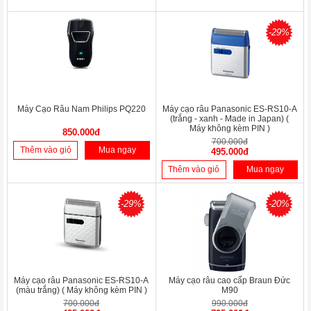
-29%
Máy Cạo Râu Nam Philips PQ220
Máy cạo râu Panasonic ES-RS10-A
(trắng - xanh - Made in Japan) (
Máy không kèm PIN )
850.000đ
700.000đ
Thêm vào giỏ
Mua ngay
495.000đ
Thêm vào giỏ
Mua ngay
-29%
-20%
Máy cạo râu Panasonic ES-RS10-A
Máy cạo râu cao cấp Braun Đức
(màu trắng) ( Máy không kèm PIN )
M90
700.000đ
990.000đ