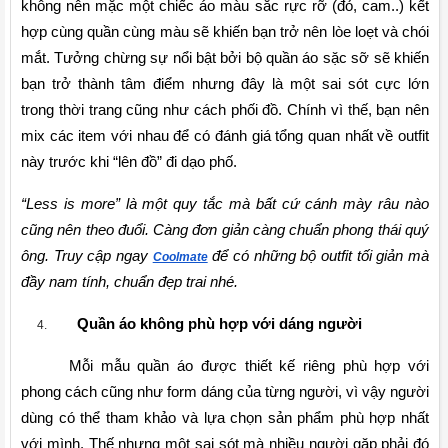
không nên mặc một chiếc áo màu sắc rực rỡ (đỏ, cam..) kết 
hợp cùng quần cùng màu sẽ khiến bạn trở nên lòe loẹt và chói 
mắt. Tưởng chừng sự nổi bật bởi bộ quần áo sặc sỡ sẽ khiến 
bạn trở thành tâm điểm nhưng đây là một sai sót cực lớn 
trong thời trang cũng như cách phối đồ. Chính vì thế, bạn nên 
mix các item với nhau để có đánh giá tổng quan nhất về outfit 
này trước khi “lên đồ” đi dạo phố.
“Less is more” là một quy tắc mà bất cứ cánh mày râu nào 
cũng nên theo đuổi. Càng đơn giản càng chuẩn phong thái quý 
ông. Truy cập ngay 
 để có những bộ outfit tối giản mà 
Coolmate
đầy nam tính, chuẩn đẹp trai nhé.
Quần áo không phù hợp với dáng người
Mỗi mẫu quần áo được thiết kế riêng phù hợp với 
phong cách cũng như form dáng của từng người, vì vậy người 
dùng có thể tham khảo và lựa chọn sản phẩm phù hợp nhất 
với mình. Thế nhưng một sai sót mà nhiều người gặp phải đó 