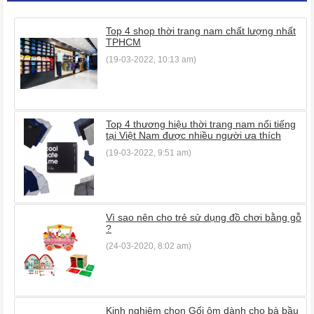
Top 4 shop thời trang nam chất lượng nhất
TPHCM
(19-03-2022, 10:13 am)
Top 4 thương hiệu thời trang nam nổi tiếng
tại Việt Nam được nhiều người ưa thích
(19-03-2022, 9:51 am)
Vì sao nên cho trẻ sử dụng đồ chơi bằng gỗ
?
(24-03-2020, 8:02 am)
Kinh nghiệm chọn Gối ôm dành cho bà bầu