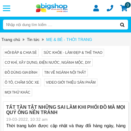
0
Trang chủ
Tin tức
MẸ & BÉ - THỜI TRANG
HỎI ĐÁP & CHIA SẺ
SỨC KHỎE - LÀM ĐẸP & THỂ THAO
CƠ KHÍ, XÂY DỰNG, ĐIỆN NƯỚC, NGÀNH MỘC, DIY
ĐỒ DÙNG GIA ĐÌNH
TIN VỀ NGÀNH NỘI THẤT
Ô TÔ, CHĂM SÓC XE
VIDEO GIỚI THIỆU SẢN PHẨM
MỌI THỬ KHÁC
TẤT TẦN TẬT NHỮNG SAI LẦM KHI PHỐI ĐỒ MÀ MỌI
QUÝ ÔNG NÊN TRÁNH
19-03-2022, 10:32 am
Thời trang luôn được cập nhật và thay đổi hàng ngày, hàng 