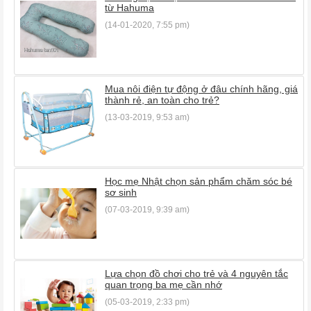
từ Hahuma
(14-01-2020, 7:55 pm)
Mua nôi điện tự động ở đâu chính hãng, giá
thành rẻ, an toàn cho trẻ?
(13-03-2019, 9:53 am)
Học mẹ Nhật chọn sản phẩm chăm sóc bé
sơ sinh
(07-03-2019, 9:39 am)
Lựa chọn đồ chơi cho trẻ và 4 nguyên tắc
quan trọng ba mẹ cần nhớ
(05-03-2019, 2:33 pm)