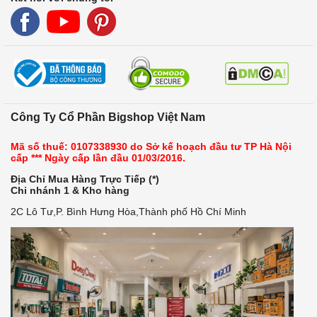
Công Ty Cổ Phần Bigshop Việt Nam
Mã số thuế: 0107338930 do Sở kế hoạch đầu tư TP Hà Nội
cấp *** Ngày cấp lần đầu 01/03/2016.
Địa Chỉ Mua Hàng Trực Tiếp (*)
Chi nhánh 1 & Kho hàng
2C Lô Tư,P. Bình Hưng Hòa,Thành phố Hồ Chí Minh