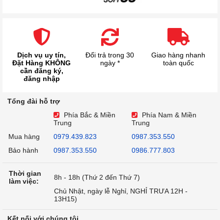
Dịch vụ uy tín,
Đổi trả trong 30
Giao hàng nhanh
Đặt Hàng KHÔNG
ngày *
toàn quốc
cần đăng ký,
đăng nhập
Tổng đài hỗ trợ
Phía Bắc & Miền
Phía Nam & Miền
Trung
Trung
Mua hàng
0979.439.823
0987.353.550
Bảo hành
0987.353.550
0986.777.803
Thời gian
8h - 18h (Thứ 2 đến Thứ 7)
làm việc:
Chủ Nhật, ngày lễ Nghỉ, NGHỈ TRƯA 12H -
13H15)
Kết nối với chúng tôi