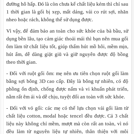
đường hô hấp. Đó là còn chưa kể chất liệu kém thì chỉ sau
1 thời gian là gối bị xẹp, mất dáng, vải co rút sợi, nhăn
nheo hoặc rách, không thể sử dụng được.
Vì vậy, để đảm bảo an toàn cho sức khỏe của bà bầu, sử
dụng bền lâu, tạo cảm giác thoải mái thì bạn nên mua gối
ôm làm từ chất liệu tốt, giúp thấm hút mồ hôi, mềm mịn,
hút ẩm, dễ dàng giặt giũ và giữ nguyên được độ bồng
theo thời gian.
- Đối với ruột gối ôm: mẹ nên ưu tiên chọn ruột gối làm
bằng sợi bông 3D cao cấp. Đây là bông tự nhiên, có độ
phồng ổn định, chống được nấm và vi khuẩn phát triển,
nằm rất êm ái và dễ chịu, tuyệt đối an toàn với sức khỏe.
- Đối với vỏ gối: các mẹ có thể lựa chọn vải gối làm từ
chất liệu cotton, modal hoặc tencel đều được. Cả 3 chất
liệu này không chỉ mềm, mượt mà còn rất an toàn, vì nó
đều làm từ nguyên liệu tự nhiên, thân thiện với môi