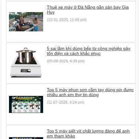
Thuê xe máy ở Đà Nẵng gần sân bay Gia
Huy
(10-01-2020, 11:49 am)
5 sai lầm khi dùng bếp từ công nghiệp gây
tốn điện và cách khắc phục
(05-08-2026, 4:39 pm)
Top 5 máy phun sơn cầm tay dùng pin được
nhiều anh em thợ tin dùng
(11-07-2026, 4:24 pm)
Top 5 máy siết vít chất lượng đáng để anh
em tham khảo