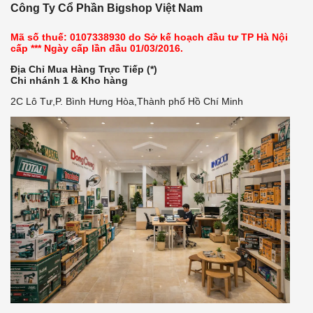
Công Ty Cổ Phần Bigshop Việt Nam
Mã số thuế: 0107338930 do Sở kế hoạch đầu tư TP Hà Nội
cấp *** Ngày cấp lần đầu 01/03/2016.
Địa Chỉ Mua Hàng Trực Tiếp (*)
Chi nhánh 1 & Kho hàng
2C Lô Tư,P. Bình Hưng Hòa,Thành phố Hồ Chí Minh