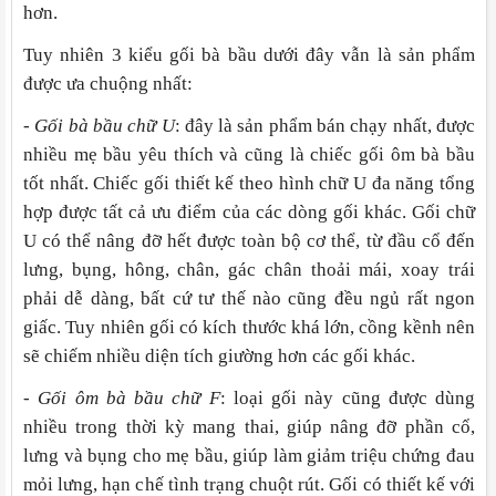
hơn.
Tuy nhiên 3 kiểu gối bà bầu dưới đây vẫn là sản phẩm
được ưa chuộng nhất:
- Gối bà bầu chữ U
: đây là sản phẩm bán chạy nhất, được
nhiều mẹ bầu yêu thích và cũng là chiếc gối ôm bà bầu
tốt nhất. Chiếc gối thiết kế theo hình chữ U đa năng tổng
hợp được tất cả ưu điểm của các dòng gối khác. Gối chữ
U có thể nâng đỡ hết được toàn bộ cơ thể, từ đầu cổ đến
lưng, bụng, hông, chân, gác chân thoải mái, xoay trái
phải dễ dàng, bất cứ tư thế nào cũng đều ngủ rất ngon
giấc. Tuy nhiên gối có kích thước khá lớn, cồng kềnh nên
sẽ chiếm nhiều diện tích giường hơn các gối khác.
- Gối ôm bà bầu chữ F
: loại gối này cũng được dùng
nhiều trong thời kỳ mang thai, giúp nâng đỡ phần cổ,
lưng và bụng cho mẹ bầu, giúp làm giảm triệu chứng đau
mỏi lưng, hạn chế tình trạng chuột rút. Gối có thiết kế với