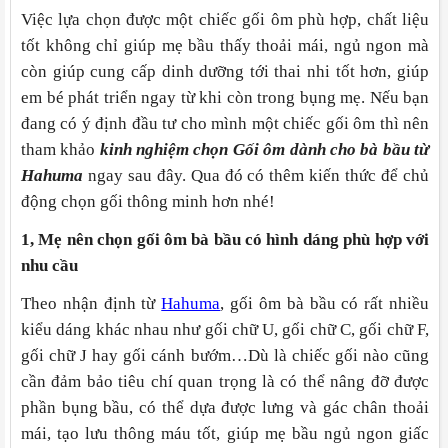
Việc lựa chọn được một chiếc gối ôm phù hợp, chất liệu
tốt không chỉ giúp mẹ bầu thấy thoải mái, ngủ ngon mà
còn giúp cung cấp dinh dưỡng tới thai nhi tốt hơn, giúp
em bé phát triển ngay từ khi còn trong bụng mẹ. Nếu bạn
đang có ý định đầu tư cho mình một chiếc gối ôm thì nên
tham khảo
kinh nghiệm chọn Gối ôm dành cho bà bầu từ
Hahuma
ngay sau đây. Qua đó có thêm kiến thức để chủ
động chọn gối thông minh hơn nhé!
1, Mẹ nên chọn gối ôm bà bầu có hình dáng phù hợp với
nhu cầu
Theo nhận định từ
Hahuma
, gối ôm bà bầu có rất nhiều
kiểu dáng khác nhau như gối chữ U, gối chữ C, gối chữ F,
gối chữ J hay gối cánh bướm…Dù là chiếc gối nào cũng
cần đảm bảo tiêu chí quan trọng là có thể nâng đỡ được
phần bụng bầu, có thể dựa được lưng và gác chân thoải
mái, tạo lưu thông máu tốt, giúp mẹ bầu ngủ ngon giấc