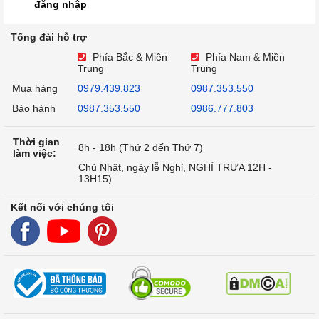
đăng nhập
Tổng đài hỗ trợ
Phía Bắc & Miền
Phía Nam & Miền
Trung
Trung
Mua hàng
0979.439.823
0987.353.550
Bảo hành
0987.353.550
0986.777.803
Thời gian
8h - 18h (Thứ 2 đến Thứ 7)
làm việc:
Chủ Nhật, ngày lễ Nghỉ, NGHỈ TRƯA 12H -
13H15)
Kết nối với chúng tôi