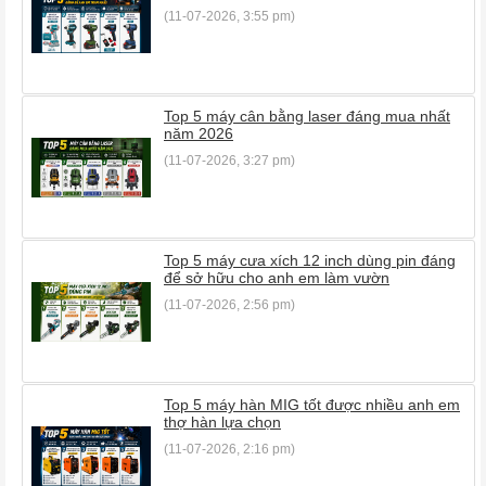
(11-07-2026, 3:55 pm)
Top 5 máy cân bằng laser đáng mua nhất
năm 2026
(11-07-2026, 3:27 pm)
Top 5 máy cưa xích 12 inch dùng pin đáng
để sở hữu cho anh em làm vườn
(11-07-2026, 2:56 pm)
Top 5 máy hàn MIG tốt được nhiều anh em
thợ hàn lựa chọn
(11-07-2026, 2:16 pm)