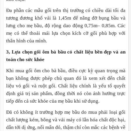
Đa phần các mẫu gối trên thị trường có chiều dài tối đa
tương đương khổ vải là 1,45m để nâng đỡ bụng bầu và
lưng cho mẹ bầu, độ rộng dao động 0,75m– 0,85m. Các
mẹ có thể thoải mái lựa chọn kích cỡ gối phù hợp với
thân hình của mình.
3,
Lựa
chọn gối ôm bà bầu có chất liệu bền đẹp và an
toàn cho sức khỏe
Khi mua gối ôm cho bà bầu, điều cực kỳ quan trọng mà
bạn không được phép chủ quan đó là xem xét đến chất
liệu vỏ gối và ruột gối. Chất liệu chính là yếu tố quyết
định giá trị sản phẩm, đồng thời nó còn ảnh hưởng trực
tiếp đến cả sức khỏe của mẹ bầu khi sử dụng.
Đã có không ít trường hợp mẹ bầu do mua phải loại gối
chất lượng kém, bông và vải máy có lẫn hóa chất độc hại,
dẫn tới dị ứng, nổi mẩn đỏ, thậm chí còn mắc các bệnh về