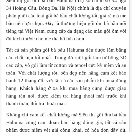
Siêu thị gối ôm bà bầu Hahuma (Trụ sở chính số 34 ngõ
34 Hoàng Cầu, Đống Đa, Hà Nội) chính là địa chỉ chuyên
phân phối các loại gối bà bầu chất lượng tốt, giá rẻ mà mẹ
bầu nên lựa chọn. Đây là thương hiệu gối ôm bà bầu nổi
tiếng tại Việt Nam, cung cấp đa dạng các mẫu gối ôm với
đủ kích thước cho mẹ tha hồ lựa chọn.
Tất cả sản phẩm gối bà bầu Hahuma đều được làm bằng
các chất liệu tốt nhất. Trong đó ruột gối làm từ bông 3D
cao cấp, vỏ gối làm từ cotton và tencel cực kỳ mềm và an
toàn. Với chất lượng tốt, bền đẹp nên hãng cam kết bảo
hành 12 tháng đối với tất cả các sản phẩm khi mua đúng
hãng. Khách hàng ở xa khi mua hàng cũng được giao
hàng tận nơi, được kiểm tra hàng thoải mái trước khi
thanh toán, đổi trả thoải mái.
Không chỉ cam kết chất lượng mà Siêu thị gối ôm bà bầu
Hahuma cũng cam đoan bán hàng đúng giá, tất cả sản
phẩm được niêm yết giá công khai, có hóa đơn đầy đủ,