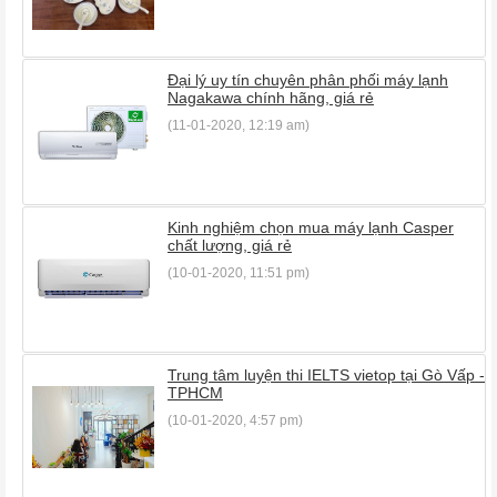
Đại lý uy tín chuyên phân phối máy lạnh
Nagakawa chính hãng, giá rẻ
(11-01-2020, 12:19 am)
Kinh nghiệm chọn mua máy lạnh Casper
chất lượng, giá rẻ
(10-01-2020, 11:51 pm)
Trung tâm luyện thi IELTS vietop tại Gò Vấp -
TPHCM
(10-01-2020, 4:57 pm)