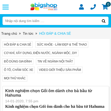
0
Trang chủ
Tin tức
HỎI ĐÁP & CHIA SẺ
HỎI ĐÁP & CHIA SẺ
SỨC KHỎE - LÀM ĐẸP & THỂ THAO
CƠ KHÍ, XÂY DỰNG, ĐIỆN NƯỚC, NGÀNH MỘC, DIY
ĐỒ DÙNG GIA ĐÌNH
TIN VỀ NGÀNH NỘI THẤT
Ô TÔ, CHĂM SÓC XE
VIDEO GIỚI THIỆU SẢN PHẨM
MỌI THỬ KHÁC
Kinh nghiệm chọn Gối ôm dành cho bà bầu từ
Hahuma
14-01-2020, 7:55 pm
Kinh nghiệm chọn Gối ôm dành cho bà bầu từ Hahuma