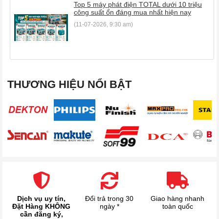
Top 5 máy phát điện TOTAL dưới 10 triệu
công suất ổn đáng mua nhất hiện nay
(11-07-2026, 9:30 am)
THƯƠNG HIỆU NỔI BẬT
Dịch vụ uy tín,
Đổi trả trong 30
Giao hàng nhanh
Đặt Hàng KHÔNG
ngày *
toàn quốc
cần đăng ký,