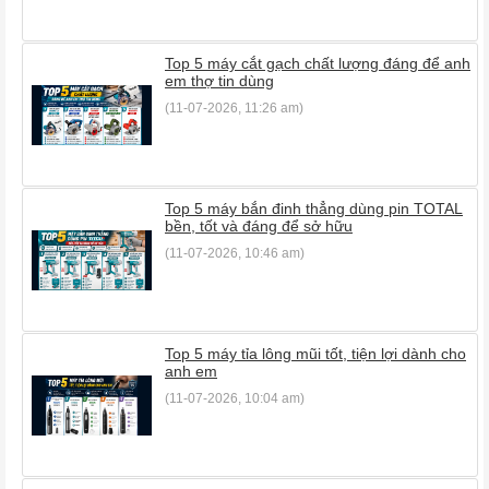
Top 5 máy cắt gạch chất lượng đáng để anh
em thợ tin dùng
(11-07-2026, 11:26 am)
Top 5 máy bắn đinh thẳng dùng pin TOTAL
bền, tốt và đáng để sở hữu
(11-07-2026, 10:46 am)
Top 5 máy tỉa lông mũi tốt, tiện lợi dành cho
anh em
(11-07-2026, 10:04 am)