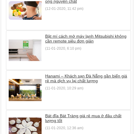
ong nguyên chất
(12-01-2020, 11:42 pm)
Bật mí cách mở máy lạnh Mitsubishi không
cần remote siêu đơn giản
(11-01-2020, 6:10 pm)
Hanami – Khách sạn Đà Nẵng gần biển giá
rẻ mà dịch vụ lại chất lượng
(11-01-2020, 10:29 am)
Bát đĩa Bát Tràng giá rẻ mua ở đâu chất
lượng tốt
(11-01-2020, 12:36 am)