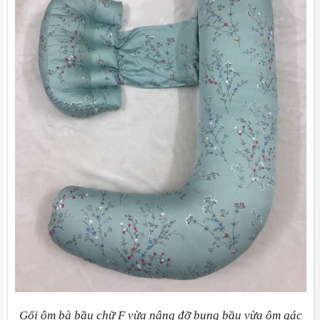
Gối ôm bà bầu chữ F vừa nâng đỡ bụng bầu vừa ôm gác