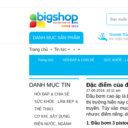
THANH TO
DANH MỤC SẢN PHẨM
khi nhận hà
Trang chủ
Tin tức
Trang chủ
HỎI ĐÁP & CHIA SẺ
SỨC KHỎE - L
DANH MỤC TIN
Đặc điểm của 
27-06-2016, 10:11 am
HỎI ĐÁP & CHIA SẺ
Đầu bơm cao áp là 
SỨC KHỎE - LÀM ĐẸP &
thị trường hiện nay 
truyền. Tùy vào mụ
THỂ THAO
nhược điểm riêng. d
CƠ KHÍ, XÂY DỰNG,
1. Đầu bơm 3 pisto
ĐIỆN NƯỚC, NGÀNH