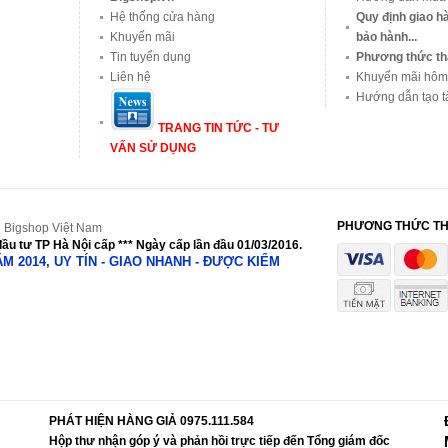
Hệ thống cửa hàng
Quy định giao hà
Khuyến mãi
bảo hành...
Tin tuyển dụng
Phương thức th
Liên hệ
Khuyến mãi hôm
Hướng dẫn tạo t
TRANG TIN TỨC - TƯ
VẤN SỬ DỤNG
PHƯƠNG THỨC T
 Bigshop Việt Nam
ầu tư TP Hà Nội cấp *** Ngày cấp lần đầu 01/03/2016.
NĂM 2014, UY TÍN - GIAO NHANH - ĐƯỢC KIỂM
PHÁT HIỆN HÀNG GIẢ 0975.111.584
Hộp thư nhận góp ý và phản hồi trực tiếp đến Tổng giám đốc