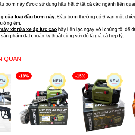
ầu bơm này được sử dụng hầu hết ở tất cả các ngành liên qua
g của loại đầu bơm này:
Đầu bơm thường có 6 van một chiều (
thường êm.
máy xịt rửa xe áp lực cao
hãy liên lạc ngay với chúng tôi để 
sản phẩm đạt chuẩn kỹ thuật cùng với đó là giá cả hợp lý.
N QUAN
-18%
-15%