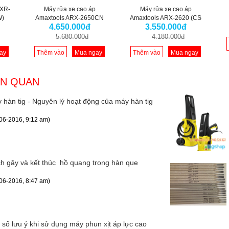
MXR-
Máy rửa xe cao áp
Máy rửa xe cao áp
W)
Amaxtools ARX-2650CN
Amaxtools ARX-2620 (CS
4.650.000đ
3.550.000đ
(CS 2300W, áp lực 200bar)
2000W, áp lực 190bar)
5.680.000đ
4.180.000đ
ay
Thêm vào
Mua ngay
Thêm vào
Mua ngay
giỏ
giỏ
ÊN QUAN
 hàn tig - Nguyên lý hoạt động của máy hàn tig
06-2016, 9:12 am)
h gây và kết thúc hồ quang trong hàn que
06-2016, 8:47 am)
 số lưu ý khi sử dụng máy phun xịt áp lực cao