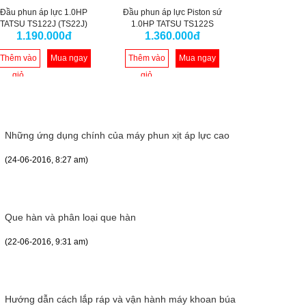
Đầu phun áp lực 1.0HP
Đầu phun áp lực Piston sứ
Máy rửa xe áp
TATSU TS122J (TS22J)
1.0HP TATSU TS122S
K2 Car & Ho
1.190.000đ
1.360.000đ
3.059
(TS22S)
Thêm vào
Mua ngay
Thêm vào
Mua ngay
Thêm vào
giỏ
giỏ
giỏ
Những ứng dụng chính của máy phun xịt áp lực cao
(24-06-2016, 8:27 am)
Que hàn và phân loại que hàn
(22-06-2016, 9:31 am)
Hướng dẫn cách lắp ráp và vận hành máy khoan búa