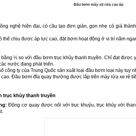
Đầu bơm máy xịt rửa cao áp
g nghệ hiện đại, có cầu tạo đơn giản, gọn nhẹ có giá thành rẻ
 thể chịu được áp lực cao, đặt bơm hoạt động ở vị trí nằm n
bằng ½ so với đầu bơm trục khủy thanh truyền. Chỉ đạt được 
các nước đang phát triển.
số công ty của Trung Quốc sản xuất loại đầu bơm loại này tuy n
g cao. Đầu bơm đĩa quay thường được lắp trên máy rửa xe rẻ t
n trục khủy thanh truyền
ng:
Động cơ quay được nối với trục khuỷu, trục khủy với thanh
t.