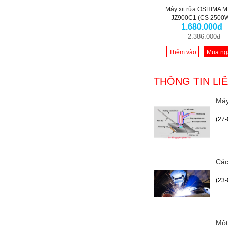
Máy xịt rửa OSHIMA 
JZ900C1 (CS 2500
1.680.000đ
2.386.000đ
Thêm vào
Mua ng
giỏ
THÔNG TIN LI
Máy
(27-
Các
(23-
Một