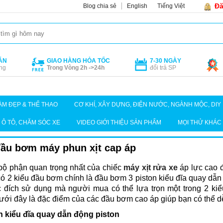
Đă
Blog chia sẻ
English
Tiếng Việt
ÁN
GIAO HÀNG HỎA TỐC
7-30 NGÀY
ng
Trong Vòng 2h ->24h
đổi trả SP
ÀM ĐẸP & THỂ THAO
CƠ KHÍ, XÂY DỰNG, ĐIỆN NƯỚC, NGÀNH MỘC, DIY
Ô TÔ, CHĂM SÓC XE
VIDEO GIỚI THIỆU SẢN PHẨM
MỌI THỬ KHÁC
đầu bơm máy phun xịt cap áp
bộ phận quan trọng nhất của chiếc
máy xịt rửa xe
áp lực cao đ
có 2 kiểu đầu bơm chính là đầu bơm 3 piston kiểu đĩa quay dẫn
c đích sử dụng mà người mua có thể lựa trọn một trong 2 kiể
ưới đây là đặc điểm của các đầu bơm cao áp giúp bạn có thể d
n kiểu đĩa quay dẫn động piston