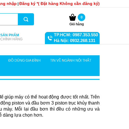
ng nhập
Đăng ký *( Đặt hàng Không cần đăng ký)
|
0
Giỏ hàng
TP.HCM: 0987.353.550
SẢN PHẨM
CHÍNH HÃNG
Hà Nội: 0932.268.131
ĐỒ DÙNG GIA ĐÌNH
TIN VỀ NGÀNH NỘI THẤT
ể giúp máy có thể hoạt động được tốt nhất. Trên
 động piston và đầu bơm 3 piston trục khủy thanh
u mày. Mỗi lại đầu bơn thì đều có những ưu và
ễ dàng lựa chọn hơn.