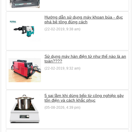
Hướng dẫn sử dụng máy khoan búa - đục
phá bê tông đúng cách
(22-02-2019, 9:38 am)
Sử dụng máy hàn điện tử như thế nào là an
toàn????
(22-02-2019, 9:32 am)
5 sai lầm khi dùng bếp từ công nghiệp gây
tốn điện và cách khắc phục
(05-08-2026, 4:39 pm)