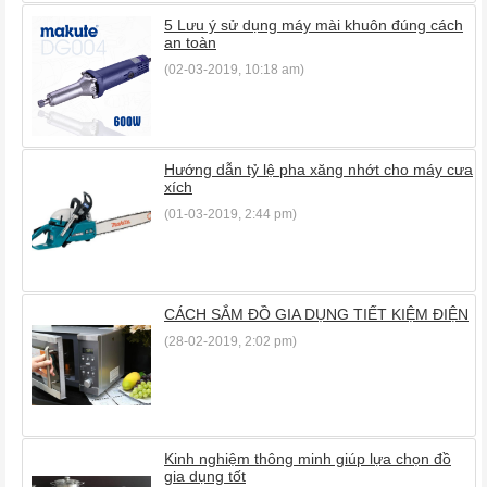
5 Lưu ý sử dụng máy mài khuôn đúng cách
an toàn
(02-03-2019, 10:18 am)
Hướng dẫn tỷ lệ pha xăng nhớt cho máy cưa
xích
(01-03-2019, 2:44 pm)
CÁCH SẮM ĐỒ GIA DỤNG TIẾT KIỆM ĐIỆN
(28-02-2019, 2:02 pm)
Kinh nghiệm thông minh giúp lựa chọn đồ
gia dụng tốt