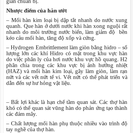
gian chuẩn bị.
Nhược điểm của hàn ướt
– Mối hàn kim loại bị dập tắt nhanh do nước xung
quanh. Que hàn ở dưới nước khi hàn xong nguội rất
nhanh do môi trường nước biển, làm giảm độ bền
kéo cảu mối hàn, tăng độ xốp và cứng.
– Hydrogen Embrittlement làm giòn bằng hidro – số
lượng lớn các khí Hidro có mặt trong khu vực hàn
do việc phân ly của hơi nước khu vực hồ quang. H2
phân chia trong các khu vực bị ảnh hưởng nhiệt
(HAZ) và mối hàn kim loại, gây làm giòn, làm rạn
nứt và các vết nứt tế vi. Vết nứt có thể phát triển và
dẫn đến sự hư hỏng vật liệu.
– Bất lợi khác là hạn chế tầm quan sát. Các thợ hàn
khó có thể quan sát vũng hàn do phản ứng tạo thành
các đám mây.
– Chất lượng mối hàn phụ thuộc nhiều vào trình độ
tay nghề của thợ hàn.