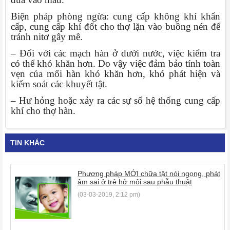
Biện pháp phòng ngừa: cung cấp không khí khẩn
cấp, cung cấp khí đốt cho thợ lặn vào buồng nén để
tránh nitơ gây mê.
– Đối với các mạch hàn ở dưới nước, việc kiểm tra
có thể khó khăn hơn. Do vậy việc đảm bảo tính toàn
vẹn của mối hàn khó khăn hơn, khó phát hiện và
kiểm soát các khuyết tật.
– Hư hỏng hoặc xảy ra các sự số hệ thống cung cấp
khí cho thợ hàn.
TIN KHÁC
Phương pháp MỚI chữa tật nói ngọng, phát
âm sai ở trẻ hở môi sau phẫu thuật
(03-03-2019, 2:12 pm)