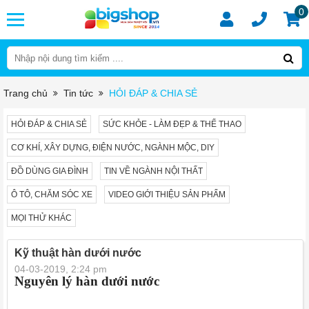
0
Trang chủ
Tin tức
HỎI ĐÁP & CHIA SẺ
HỎI ĐÁP & CHIA SẺ
SỨC KHỎE - LÀM ĐẸP & THỂ THAO
CƠ KHÍ, XÂY DỰNG, ĐIỆN NƯỚC, NGÀNH MỘC, DIY
ĐỒ DÙNG GIA ĐÌNH
TIN VỀ NGÀNH NỘI THẤT
Ô TÔ, CHĂM SÓC XE
VIDEO GIỚI THIỆU SẢN PHẨM
MỌI THỬ KHÁC
Kỹ thuật hàn dưới nước
04-03-2019, 2:24 pm
Nguyên lý hàn dưới nước