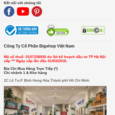
Kết nối với chúng tôi
Công Ty Cổ Phần Bigshop Việt Nam
Mã số thuế: 0107338930 do Sở kế hoạch đầu tư TP Hà Nội
cấp *** Ngày cấp lần đầu 01/03/2016.
Địa Chỉ Mua Hàng Trực Tiếp (*)
Chi nhánh 1 & Kho hàng
2C Lô Tư,P. Bình Hưng Hòa,Thành phố Hồ Chí Minh