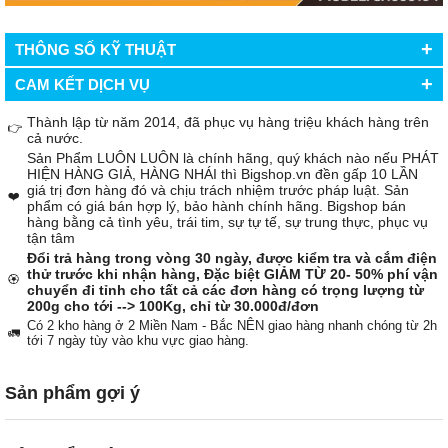
+
THÔNG SỐ KỸ THUẬT
+
CAM KẾT DỊCH VỤ
Thành lập từ năm 2014, đã phục vụ hàng triệu khách hàng trên
👉
cả nước.
Sản Phẩm LUÔN LUÔN là chính hãng, quý khách nào nếu PHÁT
HIỆN HÀNG GIẢ, HÀNG NHÁI thì Bigshop.vn đền gấp 10 LẦN
giá trị đơn hàng đó và chịu trách nhiệm trước pháp luật. Sản
❤️
phẩm có giá bán hợp lý, bảo hành chính hãng. Bigshop bán
hàng bằng cả tình yêu, trái tim, sự tự tế, sự trung thực, phục vụ
tận tâm
Đổi trả hàng trong vòng 30 ngày, được kiểm tra và cắm điện
thử trước khi nhận hàng, Đặc biệt GIẢM TỪ 20- 50% phí vận
🏵️
chuyển đi tỉnh cho tất cả các đơn hàng có trọng lượng từ
200g cho tới --> 100Kg, chỉ từ 30.000đ/đơn
Có 2 kho hàng ở 2 Miền Nam - Bắc NÊN giao hàng nhanh chóng từ 2h
🚛
tới 7 ngày tùy vào khu vực giao hàng.
Sản phẩm gợi ý