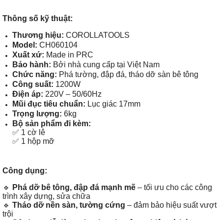
Thông số kỹ thuật:
Thương hiệu:
COROLLATOOLS
Model:
CH060104
Xuất xứ:
Made in PRC
Bảo hành:
Bởi nhà cung cấp tại Việt Nam
Chức năng:
Phá tường, đập đá, tháo dỡ sàn bê tông
Công suất:
1200W
Điện áp:
220V – 50/60Hz
Mũi đục tiêu chuẩn:
Lục giác 17mm
Trọng lượng:
6kg
Bộ sản phẩm đi kèm:
✅ 1 cờ lê
✅ 1 hộp mỡ
Công dụng:
🔹
Phá dỡ bê tông, đập đá mạnh mẽ
– tối ưu cho các công
trình xây dựng, sửa chữa
🔹
Tháo dỡ nền sàn, tường cứng
– đảm bảo hiệu suất vượt
trội