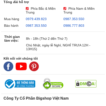
Tổng đài hỗ trợ
Phía Bắc & Miền
Phía Nam & Miền
Trung
Trung
Mua hàng
0979.439.823
0987.353.550
Bảo hành
0987.353.550
0986.777.803
Thời gian
8h - 18h (Thứ 2 đến Thứ 7)
làm việc:
Chủ Nhật, ngày lễ Nghỉ, NGHỈ TRƯA 12H -
13H15)
Kết nối với chúng tôi
Công Ty Cổ Phần Bigshop Việt Nam