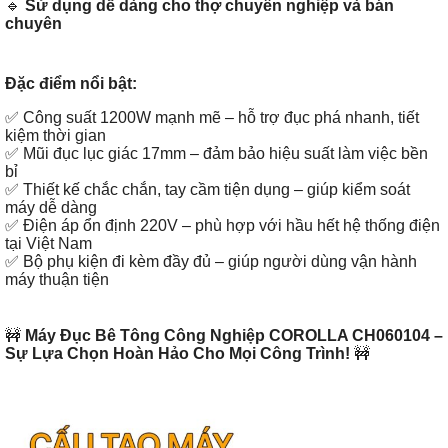
🔹
Sử dụng dễ dàng cho thợ chuyên nghiệp và bán
chuyên
Đặc điểm nổi bật:
✅ Công suất 1200W mạnh mẽ – hỗ trợ đục phá nhanh, tiết
kiệm thời gian
✅ Mũi đục lục giác 17mm – đảm bảo hiệu suất làm việc bền
bỉ
✅ Thiết kế chắc chắn, tay cầm tiện dụng – giúp kiểm soát
máy dễ dàng
✅ Điện áp ổn định 220V – phù hợp với hầu hết hệ thống điện
tại Việt Nam
✅ Bộ phụ kiện đi kèm đầy đủ – giúp người dùng vận hành
máy thuận tiện
🚧
Máy Đục Bê Tông Công Nghiệp COROLLA CH060104 –
Sự Lựa Chọn Hoàn Hảo Cho Mọi Công Trình!
🚧