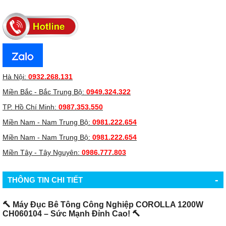
Hà Nội:
0932.268.131
Miền Bắc - Bắc Trung Bộ:
0949.324.322
TP. Hồ Chí Minh:
0987.353.550
Miền Nam - Nam Trung Bộ:
0981.222.654
Miền Nam - Nam Trung Bộ:
0981.222.654
Miền Tây - Tây Nguyên:
0986.777.803
-
THÔNG TIN CHI TIẾT
🔨
Máy Đục Bê Tông Công Nghiệp COROLLA 1200W
CH060104 – Sức Mạnh Đỉnh Cao!
🔨