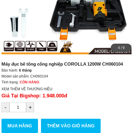
4
/
9
Máy đục bê tông công nghiệp COROLLA 1200W CH060104
Bảo hành:
6 tháng
Model sản phẩm: CH060104
Tình trạng:
CÒN HÀNG
XEM THÊM VỀ THƯƠNG HIỆU:
Giá Tại Bigshop:
1.948.000đ
-
+
MUA HÀNG
THÊM VÀO GIỎ HÀNG