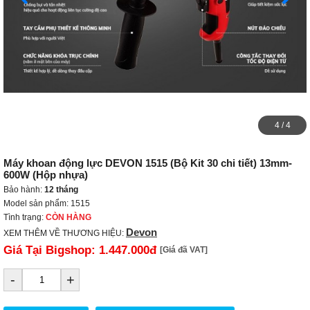
4
/
4
Máy khoan động lực DEVON 1515 (Bộ Kit 30 chi tiết) 13mm-
600W (Hộp nhựa)
Bảo hành:
12 tháng
Model sản phẩm: 1515
Tình trạng:
CÒN HÀNG
Devon
XEM THÊM VỀ THƯƠNG HIỆU:
Giá Tại Bigshop:
1.447.000đ
[Giá đã VAT]
-
+