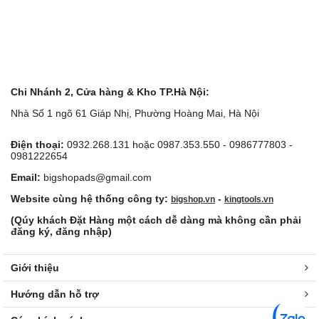
Chi Nhánh 2, Cửa hàng & Kho TP.Hà Nội:
Nhà Số 1 ngõ 61 Giáp Nhị, Phường Hoàng Mai, Hà Nội
Điện thoại:
0932.268.131 hoặc 0987.353.550 - 0986777803 -
0981222654
Email:
bigshopads@gmail.com
Website cùng hệ thống công ty:
-
bigshop.vn
kingtools.vn
(Qúy khách Đặt Hàng một cách dễ dàng mà không cần phải
đăng ký, đăng nhập)
Giới thiệu
Hướng dẫn hỗ trợ