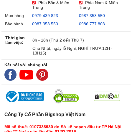
Phía Bắc & Miền
Phía Nam & Miền
Trung
Trung
Mua hàng
0979.439.823
0987.353.550
Bảo hành
0987.353.550
0986.777.803
Thời gian
8h - 18h (Thứ 2 đến Thứ 7)
làm việc:
Chủ Nhật, ngày lễ Nghỉ, NGHỈ TRƯA 12H -
13H15)
Kết nối với chúng tôi
Công Ty Cổ Phần Bigshop Việt Nam
Mã số thuế: 0107338930 do Sở kế hoạch đầu tư TP Hà Nội
cấp *** Ngày cấp lần đầu 01/03/2016.