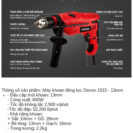
Thông số sản phẩm: Máy khoan động lực Devon 1515 - 13mm
- Đầu cặp mũi khoan: 13mm
- Công suất: 600W
- Tốc độ không tải: 2,900 v/phút
-Tốc độ đập: 52,200 l/phút
- Khả năng khoan:
+ Sắt: 10mm + Gỗ: 28mm
+ Bê tông: 13mm + Gạch: 16mm
- Trọng lượng: 2.2kg