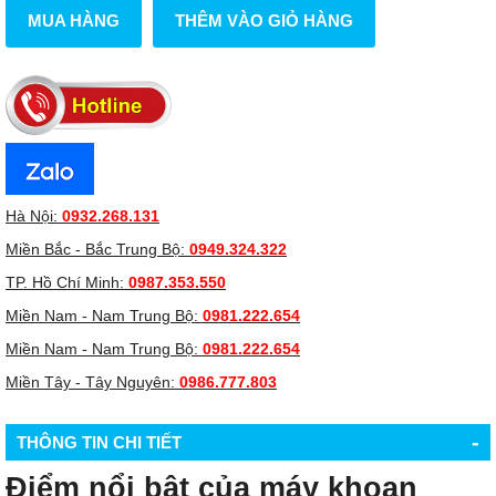
MUA HÀNG
THÊM VÀO GIỎ HÀNG
Hà Nội:
0932.268.131
Miền Bắc - Bắc Trung Bộ:
0949.324.322
TP. Hồ Chí Minh:
0987.353.550
Miền Nam - Nam Trung Bộ:
0981.222.654
Miền Nam - Nam Trung Bộ:
0981.222.654
Miền Tây - Tây Nguyên:
0986.777.803
-
THÔNG TIN CHI TIẾT
Điểm nổi bật của máy khoan