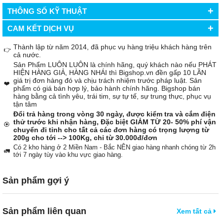
+
THÔNG SỐ KỸ THUẬT
+
CAM KẾT DỊCH VỤ
Thành lập từ năm 2014, đã phục vụ hàng triệu khách hàng trên
👉
cả nước.
Sản Phẩm LUÔN LUÔN là chính hãng, quý khách nào nếu PHÁT
HIỆN HÀNG GIẢ, HÀNG NHÁI thì Bigshop.vn đền gấp 10 LẦN
giá trị đơn hàng đó và chịu trách nhiệm trước pháp luật. Sản
❤️
phẩm có giá bán hợp lý, bảo hành chính hãng. Bigshop bán
hàng bằng cả tình yêu, trái tim, sự tự tế, sự trung thực, phục vụ
tận tâm
Đổi trả hàng trong vòng 30 ngày, được kiểm tra và cắm điện
thử trước khi nhận hàng, Đặc biệt GIẢM TỪ 20- 50% phí vận
🏵️
chuyển đi tỉnh cho tất cả các đơn hàng có trọng lượng từ
200g cho tới --> 100Kg, chỉ từ 30.000đ/đơn
Có 2 kho hàng ở 2 Miền Nam - Bắc NÊN giao hàng nhanh chóng từ 2h
🚛
tới 7 ngày tùy vào khu vực giao hàng.
Sản phẩm gợi ý
Sản phẩm liên quan
Xem tất cả