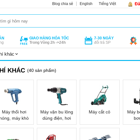
Đă
Blog chia sẻ
English
Tiếng Việt
ÁN
GIAO HÀNG HỎA TỐC
7-30 NGÀY
ng
Trong Vòng 2h ->24h
đổi trả SP
hí khác
HÍ KHÁC
(40 sản phẩm)
Máy thổi hơi
Máy vặn bu lông
Máy cắt cỏ
Máy b
nóng, máy khò
dùng điện, hơi
bơ