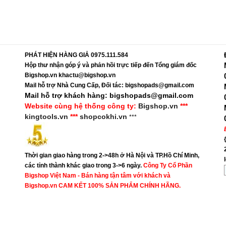
PHÁT HIỆN HÀNG GIẢ 0975.111.584
Hộp thư nhận góp ý và phản hồi trực tiếp đến Tổng giám đốc
Bigshop.vn khactu@bigshop.vn
Mail hỗ trợ Nhà Cung Cấp, Đối tác: bigshopads@gmail.com
Mail hỗ trợ khách hàng: bigshopads@gmail.com
Website cùng hệ thống công ty:
Bigshop.vn
***
kingtools.vn
***
shopcokhi.vn
***
Thời gian giao hàng trong 2->48h ở Hà Nội và TP.Hồ Chí Minh,
các tỉnh thành khác giao trong 3->6 ngày.
Công Ty Cổ Phần
Bigshop Việt Nam - Bán hàng tận tâm với khách và
Bigshop.vn CAM KẾT 100% SẢN PHẨM CHÍNH HÃNG.