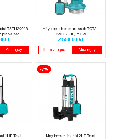
Total TSTLI20018 -
Máy bơm chìm nước sạch TOTAL
 pin và sạc)
TWP67506, 750W
000đ
2.550.000đ
Mua ngay
Thêm vào giỏ
Mua ngay
-7%
ải 1HP Total
Máy bơm chìm thải 2HP Total