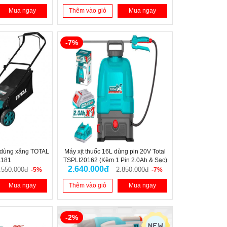
Mua ngay
Thêm vào giỏ
Mua ngay
-7%
 dùng xăng TOTAL
Máy xịt thuốc 16L dùng pin 20V Total
1181
TSPLI20162 (Kèm 1 Pin 2.0Ah & Sạc)
2.640.000đ
.550.000đ
2.850.000đ
-5%
-7%
Mua ngay
Thêm vào giỏ
Mua ngay
-2%