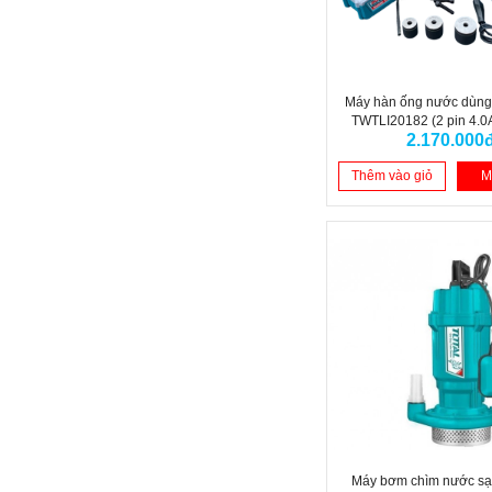
Máy hàn ống nước dùng
TWTLI20182 (2 pin 4.0
2.170.000
Thêm vào giỏ
M
Máy bơm chìm nước s