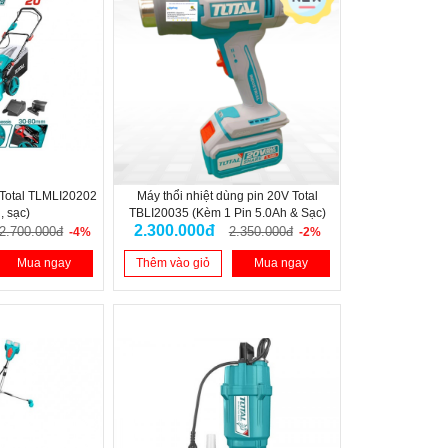
 Total TLMLI20202
Máy thổi nhiệt dùng pin 20V Total
, sạc)
TBLI20035 (Kèm 1 Pin 5.0Ah & Sạc)
2.300.000đ
2.700.000đ
2.350.000đ
-4%
-2%
Mua ngay
Thêm vào giỏ
Mua ngay