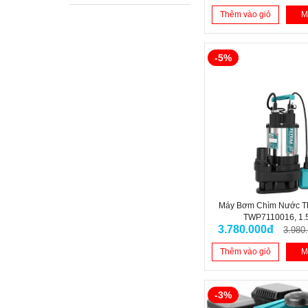
Thêm vào giỏ
M
-5%
Máy Bơm Chìm Nước T
TWP7110016, 1.
3.780.000đ
3.980
Thêm vào giỏ
M
-3%