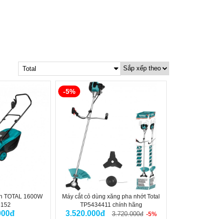
Total
-5%
ờn TOTAL 1600W
Máy cắt cỏ dùng xăng pha nhớt Total
6152
TP5434411 chính hãng
000đ
3.520.000đ
3.720.000đ
-5%