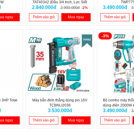
0W
TAT40342 (Đầu 3/4 Inch, Lực Siết
TWP77
đ
2.840.000đ
3.490.000đ
1600Nm)
2.900.000đ
3
-2%
ua ngay
Thêm vào giỏ
Mua ngay
Thêm vào giỏ
-3%
 3HP Total
Máy bắn đinh thẳng dùng pin 16V
Bộ combo máy thổi
6
TCBNLI2038
dùng điện 2000W &
đ
3.530.000đ
3.490.000đ
TBLI20025 dù
3
ua ngay
Thêm vào giỏ
Mua ngay
Thêm vào giỏ