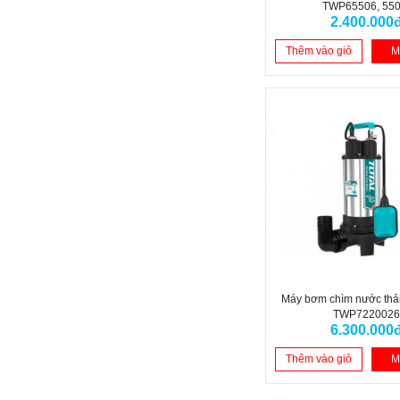
TWP65506, 55
2.400.000
Thêm vào giỏ
M
Máy bơm chìm nước thải
TWP722002
6.300.000
Thêm vào giỏ
M