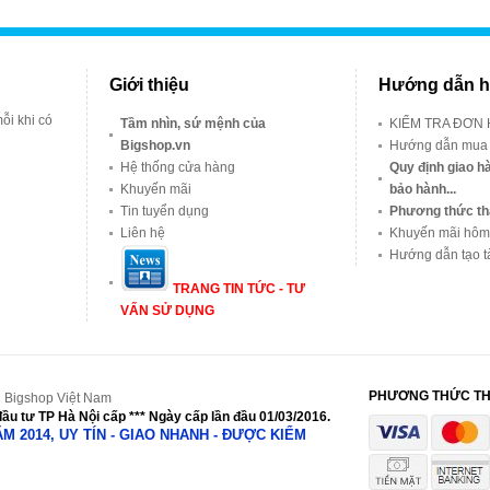
Giới thiệu
Hướng dẫn h
ỗi khi có
Tầm nhìn, sứ mệnh của
KIỂM TRA ĐƠN
Bigshop.vn
Hướng dẫn mua
Hệ thống cửa hàng
Quy định giao hà
Khuyến mãi
bảo hành...
Tin tuyển dụng
Phương thức th
Liên hệ
Khuyến mãi hôm
Hướng dẫn tạo t
TRANG TIN TỨC - TƯ
VẤN SỬ DỤNG
PHƯƠNG THỨC T
 Bigshop Việt Nam
ầu tư TP Hà Nội cấp *** Ngày cấp lần đầu 01/03/2016.
NĂM 2014, UY TÍN - GIAO NHANH - ĐƯỢC KIỂM