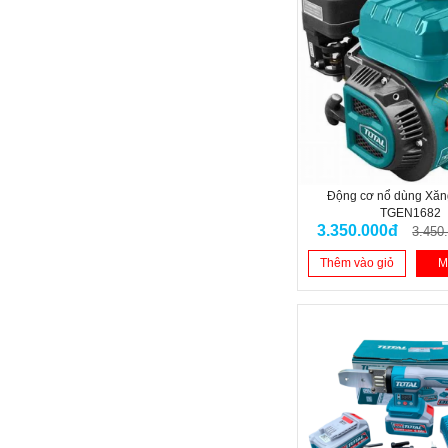
Động cơ nổ dùng Xă
TGEN1682
3.350.000đ
3.450
Thêm vào giỏ
M