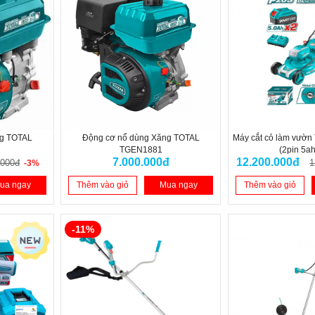
ng TOTAL
Động cơ nổ dùng Xăng TOTAL
Máy cắt cỏ làm vườn
TGEN1881
(2pin 5ah
7.000.000đ
12.200.000đ
.000đ
1
-3%
ua ngay
Thêm vào giỏ
Mua ngay
Thêm vào giỏ
-11%