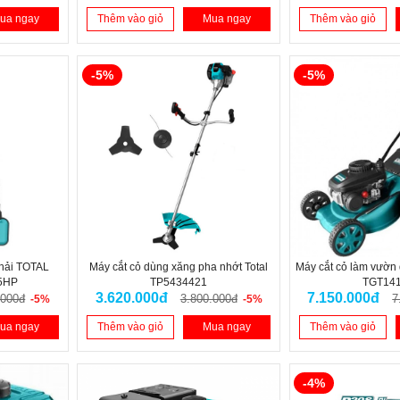
ua ngay
Thêm vào giỏ
Mua ngay
Thêm vào giỏ
-5%
-5%
hải TOTAL
Máy cắt cỏ dùng xăng pha nhớt Total
Máy cắt cỏ làm vườn
5HP
TP5434421
TGT14
3.620.000đ
7.150.000đ
.000đ
3.800.000đ
7
-5%
-5%
ua ngay
Thêm vào giỏ
Mua ngay
Thêm vào giỏ
-4%