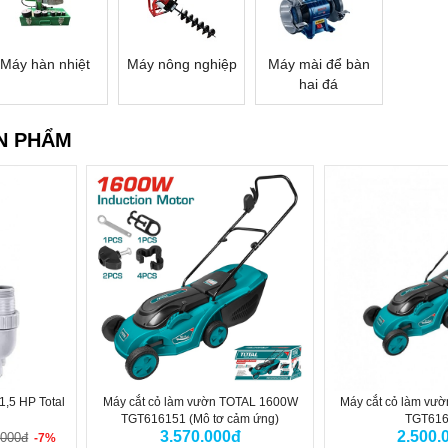
Máy hàn nhiệt
Máy nông nghiệp
Máy mài để bàn
hai đá
N PHẨM
1,5 HP Total
Máy cắt cỏ làm vườn TOTAL 1600W
Máy cắt cỏ làm vư
TGT616151 (Mô tơ cảm ứng)
TGT61
3.570.000đ
2.500.
.000đ
-7%