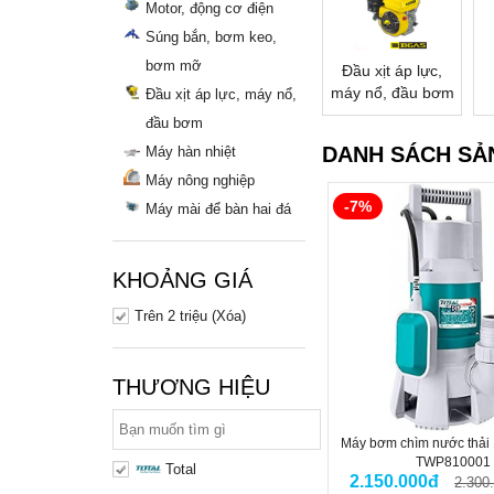
Motor, động cơ điện
Súng bắn, bơm keo,
bơm mỡ
Đầu xịt áp lực,
máy nổ, đầu bơm
Đầu xịt áp lực, máy nổ,
đầu bơm
DANH SÁCH SẢ
Máy hàn nhiệt
Máy nông nghiệp
-7%
Máy mài để bàn hai đá
KHOẢNG GIÁ
Trên 2 triệu (Xóa)
THƯƠNG HIỆU
Máy bơm chìm nước thải 
TWP810001
Total
2.150.000đ
2.300