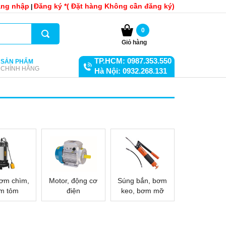
ng nhập
Đăng ký *( Đặt hàng Không cần đăng ký)
|
0
Giỏ hàng
TP.HCM: 0987.353.550
SẢN PHẨM
CHÍNH HÃNG
Hà Nội: 0932.268.131
ơm chìm,
Motor, động cơ
Súng bắn, bơm
m tỏm
điện
keo, bơm mỡ