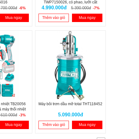
5016
TWP7150026, có phao, lưỡi cắt
4.990.000đ
.700.000đ
5.390.000đ
-6%
-7%
Mua ngay
Thêm vào giỏ
Mua ngay
 nhiệt TB20056
Máy bôi trơn dầu mỡ total THT118452
 máy thổi nhiệt
5.090.000đ
ng pin 20V
.610.000đ
-3%
Mua ngay
Thêm vào giỏ
Mua ngay