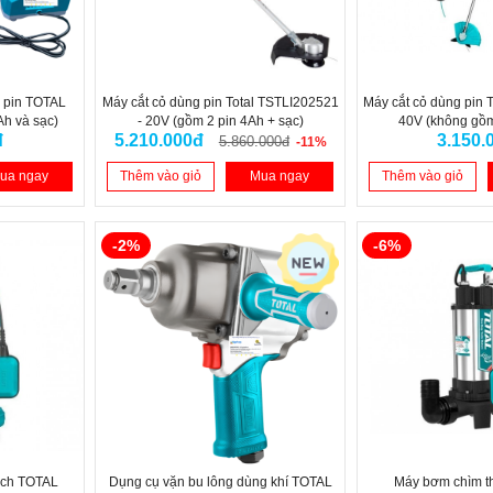
 pin TOTAL
Máy cắt cỏ dùng pin Total TSTLI202521
Máy cắt cỏ dùng pin 
Ah và sạc)
- 20V (gồm 2 pin 4Ah + sạc)
40V (không gồm
đ
5.210.000đ
3.150.
5.860.000đ
-11%
ua ngay
Thêm vào giỏ
Mua ngay
Thêm vào giỏ
-2%
-6%
ạch TOTAL
Dụng cụ vặn bu lông dùng khí TOTAL
Máy bơm chìm th