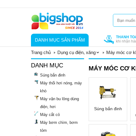
THANH TO
DANH MỤC SẢN PHẨM
khi nhận hà
Trang chủ
Dụng cụ điện, xăng
Máy móc cơ k
DANH MỤC
MÁY MÓC CƠ K
Súng bắn đinh
Máy thổi hơi nóng, máy
khò
Máy vặn bu lông dùng
điện, hơi
Súng bắn đinh
Máy cắt cỏ
Máy bơm chìm, bơm
tỏm