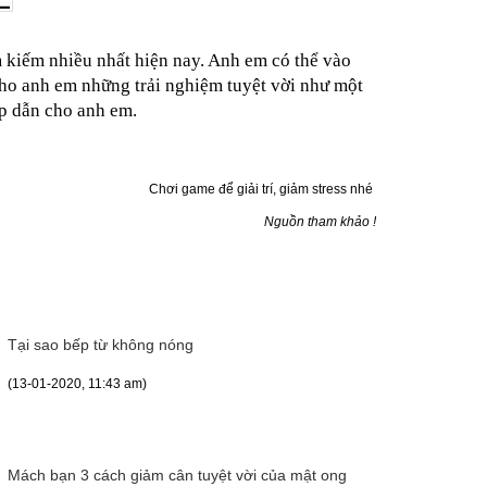
 kiếm nhiều nhất hiện nay. Anh em có thể vào 
ho anh em những trải nghiệm tuyệt vời như một 
ấp dẫn cho anh em.
Chơi game để giải trí, giảm stress nhé
Nguồn tham khảo !
Tại sao bếp từ không nóng
(13-01-2020, 11:43 am)
Mách bạn 3 cách giảm cân tuyệt vời của mật ong