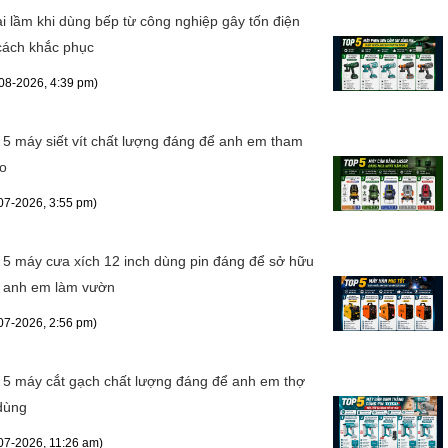
ai lầm khi dùng bếp từ công nghiệp gây tốn điện
cách khắc phục
08-2026, 4:39 pm)
 5 máy siết vít chất lượng đáng để anh em tham
o
07-2026, 3:55 pm)
 5 máy cưa xích 12 inch dùng pin đáng để sở hữu
 anh em làm vườn
07-2026, 2:56 pm)
 5 máy cắt gạch chất lượng đáng để anh em thợ
 dùng
07-2026, 11:26 am)