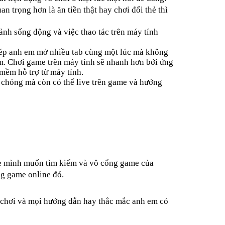
 trọng hơn là ăn tiền thật hay chơi đổi thẻ thì 
ảnh sống động và việc thao tác trên máy tính 
hép anh em mở nhiều tab cùng một lúc mà không 
em. Chơi game trên máy tính sẽ nhanh hơn bởi ứng 
mềm hỗ trợ từ máy tính.
chóng mà còn có thể live trên game và hướng 
e mình muốn tìm kiếm và vô cổng game của 
ng game online đó.
 chơi và mọi hướng dẫn hay thắc mắc anh em có 