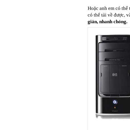
Hoặc anh em có thể t
có thể tải về được, 
giản, nhanh chóng.