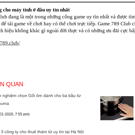
 cho máy tính ở đâu uy tín nhất
lub đang là một trong những cổng game uy tín nhất và được tìm
để tải game về chơi hay có thể chơi trực tiếp. Game 789 Club c
nh hiệu không khác gì ngoài đời thực và có những ưu đãi cực h
.789.club/
ÊN QUAN
h nghiệm chọn Gối ôm dành cho bà bầu từ
huma
01-2020, 7:55 pm)
 3 công ty cho thuê thám tử uy tín tại Hà Nội