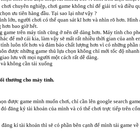
chơi chuyên nghiệp, chơi game không chỉ để giải trí và điều quan
 chọn ưu tiên hàng đầu. Tại sao lại như vậy ? 
nh lớn, người chơi có thể quan sát kĩ hơn và nhìn rõ hơn. Hình 
 hơn bao giờ hết.
ng game trên máy tính cũng ở nên dễ dàng hơn. Máy tính cho p
hác để mở cái kia, làm vậy sẽ mất rất nhiều thời gian của anh 
tính luôn tốt hơn và đảm bảo chất lượng hơn vì có những phần 
luôn được những game thủ lựa chọn không chỉ mới tốc độ nhanh 
giao lưu với mọi người một cách rất dễ dàng.
p và không cần tải xuống
ổi thưởng cho máy tính.
họn được game mình muốn chơi, chỉ cần lên google search gam
đó đăng ký tài khoản của mình và có thể chơi trực tiếp trên cổ
đăng kí tài khoản thì sẽ có phần bên cạnh để mình tải game về