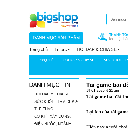
THANH TO
DANH MỤC SẢN PHẨM
khi nhận hà
Trang chủ
Tin tức
HỎI ĐÁP & CHIA SẺ
Trang chủ
HỎI ĐÁP & CHIA SẺ
SỨC KHỎE - L
DANH MỤC TIN
Tải game bài đ
19-01-2020, 6:21 am
HỎI ĐÁP & CHIA SẺ
Tải game bài đổi th
SỨC KHỎE - LÀM ĐẸP &
THỂ THAO
Lợi ích của tải gam
CƠ KHÍ, XÂY DỰNG,
ĐIỆN NƯỚC, NGÀNH
Hiện nay người chơi c