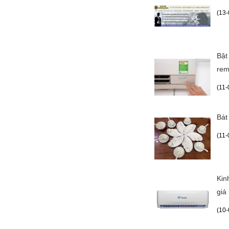
(13-
Bật
rem
(11-
Bát
(11-
Kin
giá 
(10-