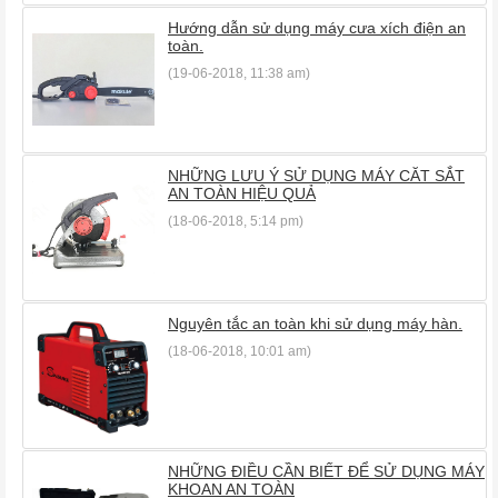
Hướng dẫn sử dụng máy cưa xích điện an
toàn.
(19-06-2018, 11:38 am)
NHỮNG LƯU Ý SỬ DỤNG MÁY CĂT SẮT
AN TOÀN HIỆU QUẢ
(18-06-2018, 5:14 pm)
Nguyên tắc an toàn khi sử dụng máy hàn.
(18-06-2018, 10:01 am)
NHỮNG ĐIỀU CẦN BIẾT ĐỂ SỬ DỤNG MÁY
KHOAN AN TOÀN