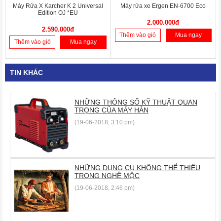
Máy Rửa X Karcher K 2 Universal
Máy rửa xe Ergen EN-6700 Eco
Edition OJ *EU
2.000.000đ
2.590.000đ
Thêm vào giỏ
Mua ngay
Thêm vào giỏ
Mua ngay
TIN KHÁC
NHỮNG THÔNG SỐ KỸ THUẬT QUAN
TRỌNG CỦA MÁY HÀN
(19-06-2018, 3:10 pm)
NHỮNG DỤNG CỤ KHÔNG THỂ THIẾU
TRONG NGHỀ MỘC
(19-06-2018, 2:46 pm)