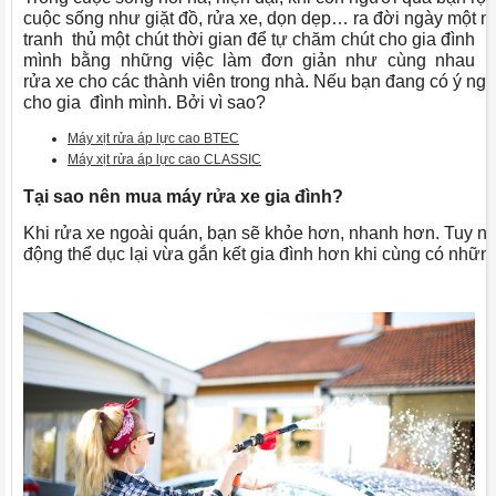
cuộc sống như giặt đồ, rửa xe, dọn dẹp… ra đời ngày một nh
tranh thủ một chút thời gian để tự chăm chút cho gia đình
mình bằng những việc làm đơn giản như cùng nhau
rửa xe cho các thành viên trong nhà. Nếu bạn đang có ý ng
cho gia đình mình. Bởi vì sao?
Máy xịt rửa áp lực cao BTEC
Máy xịt rửa áp lực cao CLASSIC
Tại
sao
nên
mua
máy
rửa
xe
gia
đình
?
Khi rửa xe ngoài quán, bạn sẽ khỏe hơn, nhanh hơn. Tuy nhiên
động thể dục lại vừa gắn kết gia đình hơn khi cùng có nhữ