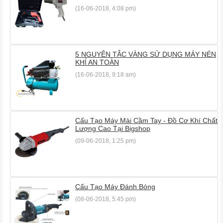
(16-06-2018, 4:08 pm)
5 NGUYÊN TẮC VÀNG SỬ DỤNG MÁY NÉN
KHÍ AN TOÀN
(16-06-2018, 9:18 am)
Cấu Tạo Máy Mài Cầm Tay - Đồ Cơ Khí Chất
Lượng Cao Tại Bigshop
(09-06-2018, 1:25 pm)
Cấu Tạo Máy Đánh Bóng
(08-06-2018, 5:45 pm)