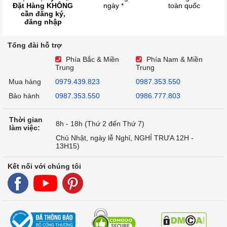
Đặt Hàng KHÔNG
ngày *
toàn quốc
cần đăng ký,
đăng nhập
Tổng đài hỗ trợ
Phía Bắc & Miền
Phía Nam & Miền
Trung
Trung
Mua hàng
0979.439.823
0987.353.550
Bảo hành
0987.353.550
0986.777.803
Thời gian
8h - 18h (Thứ 2 đến Thứ 7)
làm việc:
Chủ Nhật, ngày lễ Nghỉ, NGHỈ TRƯA 12H -
13H15)
Kết nối với chúng tôi