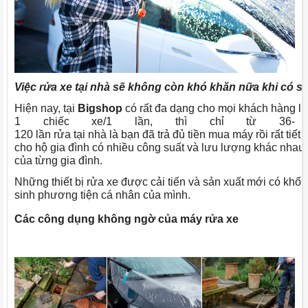
Việc
rửa
xe
tại
nhà
sẽ
không
còn
khó
khăn
nữa
khi
có
s
Hiện nay, tại
Bigshop
có rất đa dạng cho mọi khách hàng lựa
1 chiếc xe/1 lần, thì chỉ từ 36-
120 lần rửa tại nhà là bạn đã trả đủ tiền mua máy rồi rất ti
cho hộ gia đình có nhiều công suất và lưu lượng khác nha
của từng gia đình.
Những thiết bị rửa xe được cải tiến và sản xuất mới có khố
sinh phương tiện cá nhân của mình.
Các
công
dụng
không
ngờ
của
máy
rửa
xe