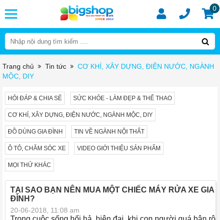
0
Trang chủ
Tin tức
CƠ KHÍ, XÂY DỰNG, ĐIỆN NƯỚC, NGÀNH
MỘC, DIY
HỎI ĐÁP & CHIA SẺ
SỨC KHỎE - LÀM ĐẸP & THỂ THAO
CƠ KHÍ, XÂY DỰNG, ĐIỆN NƯỚC, NGÀNH MỘC, DIY
ĐỒ DÙNG GIA ĐÌNH
TIN VỀ NGÀNH NỘI THẤT
Ô TÔ, CHĂM SÓC XE
VIDEO GIỚI THIỆU SẢN PHẨM
MỌI THỬ KHÁC
TẠI SAO BẠN NÊN MUA MỘT CHIẾC MÁY RỬA XE GIA
ĐÌNH?
20-06-2018, 11:08 am
Trong cuộc sống hối hả, hiện đại, khi con người quá bận rộn