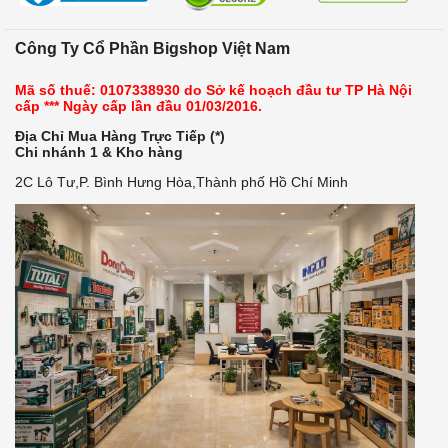
Công Ty Cổ Phần Bigshop Việt Nam
Mã số thuế: 0107338930 do Sở kế hoạch đầu tư TP Hà Nội
cấp *** Ngày cấp lần đầu 01/03/2016.
Địa Chỉ Mua Hàng Trực Tiếp (*)
Chi nhánh 1 & Kho hàng
2C Lô Tư,P. Bình Hưng Hòa,Thành phố Hồ Chí Minh