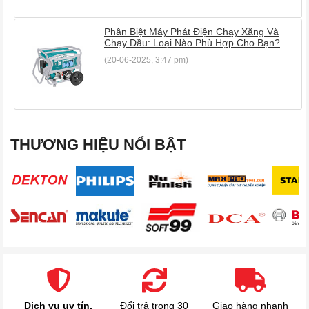
Phân Biệt Máy Phát Điện Chạy Xăng Và
Chạy Dầu: Loại Nào Phù Hợp Cho Bạn?
(20-06-2025, 3:47 pm)
THƯƠNG HIỆU NỔI BẬT
Dịch vụ uy tín,
Đổi trả trong 30
Giao hàng nhanh