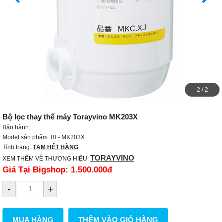
2
/
2
Bộ lọc thay thế máy Torayvino MK203X
Bảo hành:
Model sản phẩm: BL- MK203X
Tình trạng:
TẠM HẾT HÀNG
TORAYVINO
XEM THÊM VỀ THƯƠNG HIỆU:
Giá Tại Bigshop:
1.500.000đ
-
+
MUA HÀNG
THÊM VÀO GIỎ HÀNG