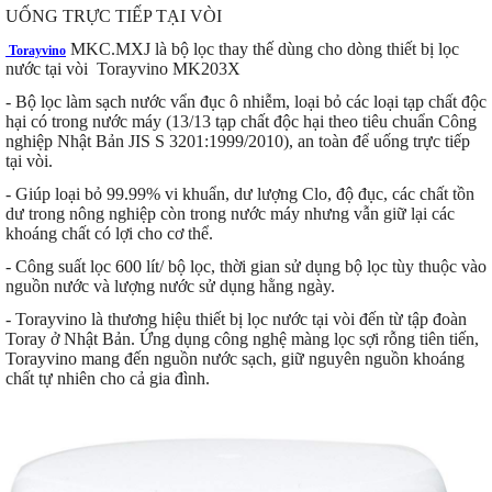
UỐNG TRỰC TIẾP TẠI VÒI
MKC.MXJ là bộ lọc thay thế dùng cho dòng thiết bị lọc
Torayvino
nước tại vòi Torayvino MK203X
- Bộ lọc làm sạch nước vẩn đục ô nhiễm, loại bỏ các loại tạp chất độc
hại có trong nước máy (13/13 tạp chất độc hại theo tiêu chuẩn Công
nghiệp Nhật Bản JIS S 3201:1999/2010), an toàn để uống trực tiếp
tại vòi.
- Giúp loại bỏ 99.99% vi khuẩn, dư lượng Clo, độ đục, các chất tồn
dư trong nông nghiệp còn trong nước máy nhưng vẫn giữ lại các
khoáng chất có lợi cho cơ thể.
- Công suất lọc 600 lít/ bộ lọc, thời gian sử dụng bộ lọc tùy thuộc vào
nguồn nước và lượng nước sử dụng hằng ngày.
- Torayvino là thương hiệu thiết bị lọc nước tại vòi đến từ tập đoàn
Toray ở Nhật Bản. Ứng dụng công nghệ màng lọc sợi rỗng tiên tiến,
Torayvino mang đến nguồn nước sạch, giữ nguyên nguồn khoáng
chất tự nhiên cho cả gia đình.