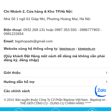
Chi Nhánh 2, Cửa hàng & Kho TP.Hà Nội:
Nhà Số 1 ngõ 61 Giáp Nhị, Phường Hoàng Mai, Hà Nội
Điện thoại:
0932.268.131 hoặc 0987.353.550 - 0986777803 -
0981222654
Email:
bigshopads@gmail.com
Website cùng hệ thống công ty:
-
bigshop.vn
kingtools.vn
(Qúy khách Đặt Hàng một cách dễ dàng mà không cần phải
đăng ký, đăng nhập)
Giới thiệu
Hướng dẫn hỗ trợ
Các chính sách
© 2014: Bản quyền thuộc Công Ty Cổ Phần Bigshop Việt Nam - Bigshop.vn -
THẾ GIỚI CÔNG CỤ - DỤNG CỤ CHÍNH HÃNG *****