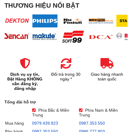
THƯƠNG HIỆU NỔI BẬT
Dịch vụ uy tín,
Đổi trả trong 30
Giao hàng nhanh
Đặt Hàng KHÔNG
ngày *
toàn quốc
cần đăng ký,
đăng nhập
Tổng đài hỗ trợ
Phía Bắc & Miền
Phía Nam & Miền
Trung
Trung
Mua hàng
0979.439.823
0987.353.550
Bảo hành
0987.353.550
0986.777.803