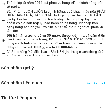
Thành lập từ năm 2014, đã phục vụ hàng triệu khách hàng trên
👉
cả nước.
Sản Phẩm LUÔN LUÔN là chính hãng, quý khách nào nếu PHÁT
HIỆN HÀNG GIẢ, HÀNG NHÁI thì Bigshop.vn đền gấp 10 LẦN
giá trị đơn hàng đó và chịu trách nhiệm trước pháp luật. Sản
❤️
phẩm có giá bán hợp lý, bảo hành chính hãng. Bigshop bán
hàng bằng cả tình yêu, trái tim, sự tự tế, sự trung thực, phục vụ
tận tâm
Đổi trả hàng trong vòng 30 ngày, được kiểm tra và cắm điện
thử trước khi nhận hàng, Đặc biệt GIẢM TỪ 20- 50% phí vận
🏵️
chuyển đi tỉnh cho tất cả các đơn hàng có trọng lượng từ
200g cho tới --> 100Kg, chỉ từ 30.000đ/đơn
Có 2 kho hàng ở 2 Miền Nam - Bắc NÊN giao hàng nhanh chóng từ 2h
🚛
tới 7 ngày tùy vào khu vực giao hàng.
Sản phẩm gợi ý
Sản phẩm liên quan
Xem tất cả
Tin tức liên quan