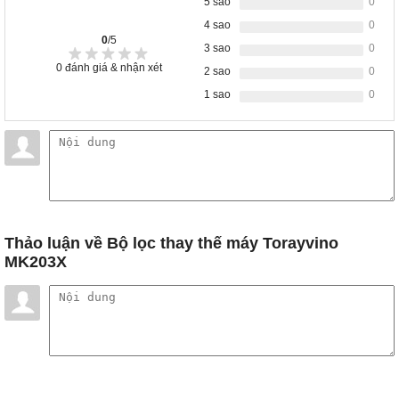
5 sao
0
4 sao
0
0
/5
3 sao
0
0
đánh giá & nhận xét
2 sao
0
1 sao
0
Thảo luận
về Bộ lọc thay thế máy Torayvino
MK203X