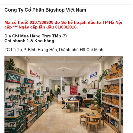
Công Ty Cổ Phần Bigshop Việt Nam
Mã số thuế: 0107338930 do Sở kế hoạch đầu tư TP Hà Nội
cấp *** Ngày cấp lần đầu 01/03/2016.
Địa Chỉ Mua Hàng Trực Tiếp (*)
Chi nhánh 1 & Kho hàng
2C Lô Tư,P. Bình Hưng Hòa,Thành phố Hồ Chí Minh