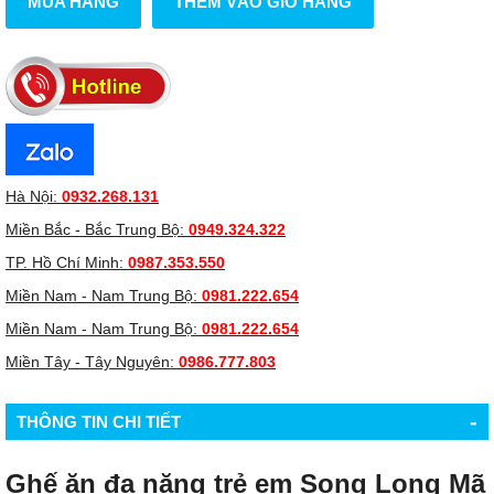
MUA HÀNG
THÊM VÀO GIỎ HÀNG
Hà Nội:
0932.268.131
Miền Bắc - Bắc Trung Bộ:
0949.324.322
TP. Hồ Chí Minh:
0987.353.550
Miền Nam - Nam Trung Bộ:
0981.222.654
Miền Nam - Nam Trung Bộ:
0981.222.654
Miền Tây - Tây Nguyên:
0986.777.803
-
THÔNG TIN CHI TIẾT
Ghế ăn đa năng trẻ em Song Long Mã