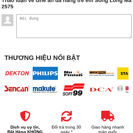
Thảo luận
về Ghế ăn đa năng trẻ em Song Long Mã
2575
THƯƠNG HIỆU NỔI BẬT
Dịch vụ uy tín,
Đổi trả trong 30
Giao hàng nhanh
Đặt Hàng KHÔNG
ngày *
toàn quốc