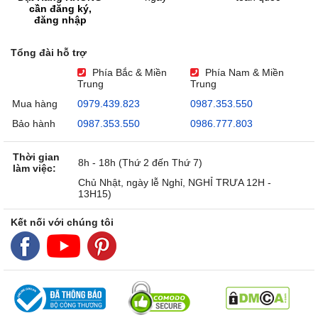
cần đăng ký,
đăng nhập
Tổng đài hỗ trợ
Phía Bắc & Miền
Phía Nam & Miền
Trung
Trung
Mua hàng
0979.439.823
0987.353.550
Bảo hành
0987.353.550
0986.777.803
Thời gian
8h - 18h (Thứ 2 đến Thứ 7)
làm việc:
Chủ Nhật, ngày lễ Nghỉ, NGHỈ TRƯA 12H -
13H15)
Kết nối với chúng tôi