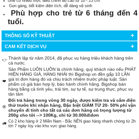
Ghế có nhiều mức điều chỉnh độ cao từ 10 - 23 cm.
Gọn gàng, tiết kiệm diện tích, dễ dàng vệ sinh
Phù hợp cho trẻ từ 6 tháng đến 4
tuổi.
+
THÔNG SỐ KỸ THUẬT
+
CAM KẾT DỊCH VỤ
Thành lập từ năm 2014, đã phục vụ hàng triệu khách hàng trên
👉
cả nước.
Sản Phẩm LUÔN LUÔN là chính hãng, quý khách nào nếu PHÁT
HIỆN HÀNG GIẢ, HÀNG NHÁI thì Bigshop.vn đền gấp 10 LẦN
giá trị đơn hàng đó và chịu trách nhiệm trước pháp luật. Sản
❤️
phẩm có giá bán hợp lý, bảo hành chính hãng. Bigshop bán
hàng bằng cả tình yêu, trái tim, sự tự tế, sự trung thực, phục vụ
tận tâm
Đổi trả hàng trong vòng 30 ngày, được kiểm tra và cắm điện
thử trước khi nhận hàng, Đặc biệt GIẢM TỪ 20- 50% phí vận
🏵️
chuyển đi tỉnh cho tất cả các đơn hàng có trọng lượng từ
200g cho tới --> 100Kg, chỉ từ 30.000đ/đơn
Có 2 kho hàng ở 2 Miền Nam - Bắc NÊN giao hàng nhanh chóng từ 2h
🚛
tới 7 ngày tùy vào khu vực giao hàng.