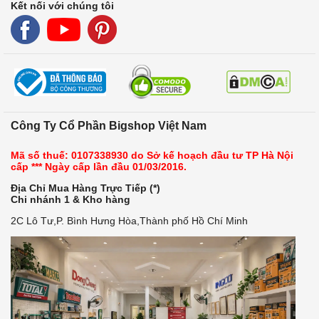
Kết nối với chúng tôi
Công Ty Cổ Phần Bigshop Việt Nam
Mã số thuế: 0107338930 do Sở kế hoạch đầu tư TP Hà Nội
cấp *** Ngày cấp lần đầu 01/03/2016.
Địa Chỉ Mua Hàng Trực Tiếp (*)
Chi nhánh 1 & Kho hàng
2C Lô Tư,P. Bình Hưng Hòa,Thành phố Hồ Chí Minh