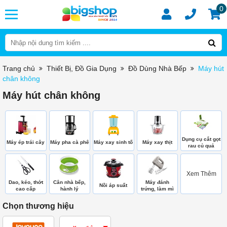
0
Trang chủ
Thiết Bị, Đồ Gia Dụng
Đồ Dùng Nhà Bếp
Máy hút
chân không
Máy hút chân không
Dụng cụ cắt gọt
Máy ép trái cây
Máy pha cà phê
Máy xay sinh tố
Máy xay thịt
rau củ quả
Xem Thêm
Dao, kéo, thớt
Cân nhà bếp,
Máy đánh
Nồi áp suất
cao cấp
hành lý
trứng, làm mì
Chọn thương hiệu