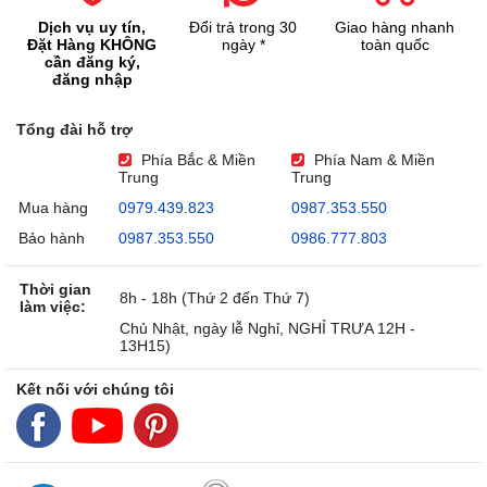
Dịch vụ uy tín,
Đổi trả trong 30
Giao hàng nhanh
Đặt Hàng KHÔNG
ngày *
toàn quốc
cần đăng ký,
đăng nhập
Tổng đài hỗ trợ
Phía Bắc & Miền
Phía Nam & Miền
Trung
Trung
Mua hàng
0979.439.823
0987.353.550
Bảo hành
0987.353.550
0986.777.803
Thời gian
8h - 18h (Thứ 2 đến Thứ 7)
làm việc:
Chủ Nhật, ngày lễ Nghỉ, NGHỈ TRƯA 12H -
13H15)
Kết nối với chúng tôi