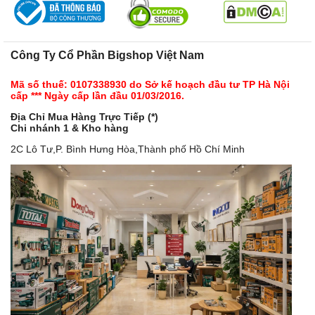
Công Ty Cổ Phần Bigshop Việt Nam
Mã số thuế: 0107338930 do Sở kế hoạch đầu tư TP Hà Nội
cấp *** Ngày cấp lần đầu 01/03/2016.
Địa Chỉ Mua Hàng Trực Tiếp (*)
Chi nhánh 1 & Kho hàng
2C Lô Tư,P. Bình Hưng Hòa,Thành phố Hồ Chí Minh