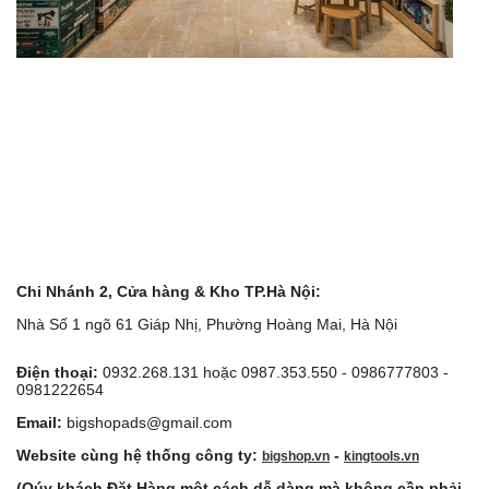
Chi Nhánh 2, Cửa hàng & Kho TP.Hà Nội:
Nhà Số 1 ngõ 61 Giáp Nhị, Phường Hoàng Mai, Hà Nội
Điện thoại:
0932.268.131 hoặc 0987.353.550 - 0986777803 -
0981222654
Email:
bigshopads@gmail.com
Website cùng hệ thống công ty:
-
bigshop.vn
kingtools.vn
(Qúy khách Đặt Hàng một cách dễ dàng mà không cần phải