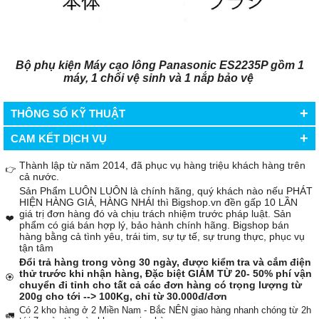
Bộ phụ kiện Máy cạo lông Panasonic ES2235P gồm 1
máy, 1 chổi vệ sinh và 1 nắp bảo vệ
+
THÔNG SỐ KỸ THUẬT
+
CAM KẾT DỊCH VỤ
Thành lập từ năm 2014, đã phục vụ hàng triệu khách hàng trên
👉
cả nước.
Sản Phẩm LUÔN LUÔN là chính hãng, quý khách nào nếu PHÁT
HIỆN HÀNG GIẢ, HÀNG NHÁI thì Bigshop.vn đền gấp 10 LẦN
giá trị đơn hàng đó và chịu trách nhiệm trước pháp luật. Sản
❤️
phẩm có giá bán hợp lý, bảo hành chính hãng. Bigshop bán
hàng bằng cả tình yêu, trái tim, sự tự tế, sự trung thực, phục vụ
tận tâm
Đổi trả hàng trong vòng 30 ngày, được kiểm tra và cắm điện
thử trước khi nhận hàng, Đặc biệt GIẢM TỪ 20- 50% phí vận
🏵️
chuyển đi tỉnh cho tất cả các đơn hàng có trọng lượng từ
200g cho tới --> 100Kg, chỉ từ 30.000đ/đơn
Có 2 kho hàng ở 2 Miền Nam - Bắc NÊN giao hàng nhanh chóng từ 2h
🚛