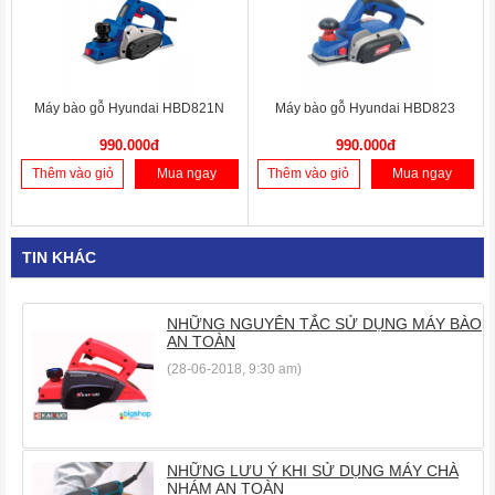
Máy bào gỗ Hyundai HBD821N
Máy bào gỗ Hyundai HBD823
990.000đ
990.000đ
Thêm vào giỏ
Mua ngay
Thêm vào giỏ
Mua ngay
TIN KHÁC
NHỮNG NGUYÊN TẮC SỬ DỤNG MÁY BÀO
AN TOÀN
(28-06-2018, 9:30 am)
NHỮNG LƯU Ý KHI SỬ DỤNG MÁY CHÀ
NHÁM AN TOÀN