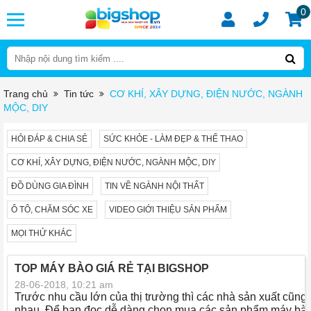
0
Trang chủ
Tin tức
CƠ KHÍ, XÂY DỰNG, ĐIỆN NƯỚC, NGÀNH
MỘC, DIY
HỎI ĐÁP & CHIA SẺ
SỨC KHỎE - LÀM ĐẸP & THỂ THAO
CƠ KHÍ, XÂY DỰNG, ĐIỆN NƯỚC, NGÀNH MỘC, DIY
ĐỒ DÙNG GIA ĐÌNH
TIN VỀ NGÀNH NỘI THẤT
Ô TÔ, CHĂM SÓC XE
VIDEO GIỚI THIỆU SẢN PHẨM
MỌI THỬ KHÁC
TOP MÁY BÀO GIÁ RẺ TẠI BIGSHOP
28-06-2018, 10:21 am
Trước nhu cầu lớn của thị trường thì các nhà sản xuất cũn
nhau. Để bạn đọc dễ dàng chọn mua các sản phẩm máy bào