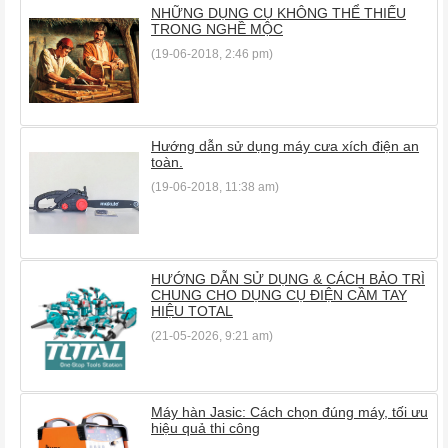
NHỮNG DỤNG CỤ KHÔNG THỂ THIẾU
TRONG NGHỀ MỘC
(19-06-2018, 2:46 pm)
Hướng dẫn sử dụng máy cưa xích điện an
toàn.
(19-06-2018, 11:38 am)
HƯỚNG DẪN SỬ DỤNG & CÁCH BẢO TRÌ
CHUNG CHO DỤNG CỤ ĐIỆN CẦM TAY
HIỆU TOTAL
(21-05-2026, 9:21 am)
Máy hàn Jasic: Cách chọn đúng máy, tối ưu
hiệu quả thi công