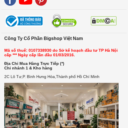
Công Ty Cổ Phần Bigshop Việt Nam
Mã số thuế: 0107338930 do Sở kế hoạch đầu tư TP Hà Nội
cấp *** Ngày cấp lần đầu 01/03/2016.
Địa Chỉ Mua Hàng Trực Tiếp (*)
Chi nhánh 1 & Kho hàng
2C Lô Tư,P. Bình Hưng Hòa,Thành phố Hồ Chí Minh