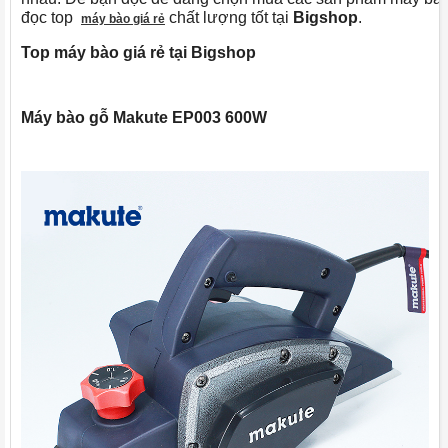
đọc top
chất lượng tốt tại
Bigshop
.
máy bào giá rẻ
Top
máy
bào
giá
rẻ
tại
Bigshop
Máy
bào
gỗ
Makute
EP003 600W