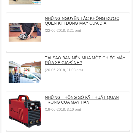
NHỮNG NGUYÊN TẮC KHÔNG ĐƯỢC
QUÊN KHI DÙNG MÁY CƯA ĐĨA
(22-06-2018, 3:21 pm)
TẠI SAO BẠN NÊN MUA MỘT CHIẾC MÁY
RỬA XE GIA ĐÌNH?
(20-06-2018, 11:08 am)
NHỮNG THÔNG SỐ KỸ THUẬT QUAN
TRỌNG CỦA MÁY HÀN
(19-06-2018, 3:10 pm)