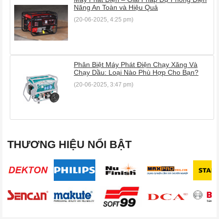
Năng An Toàn và Hiệu Quả
(20-06-2025, 4:25 pm)
Phân Biệt Máy Phát Điện Chạy Xăng Và
Chạy Dầu: Loại Nào Phù Hợp Cho Bạn?
(20-06-2025, 3:47 pm)
THƯƠNG HIỆU NỔI BẬT