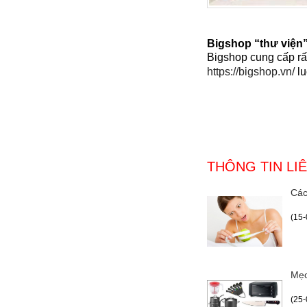
Bigshop “thư viện
Bigshop cung cấp rấ
https://bigshop.vn/
lu
THÔNG TIN LI
Các
(15-
Mẹo
(25-