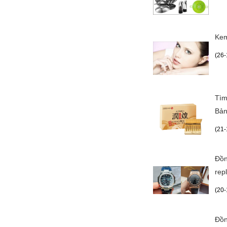
Kem
(26-
Tìm
Bả
(21-
Đồn
repl
(20-
Đồn