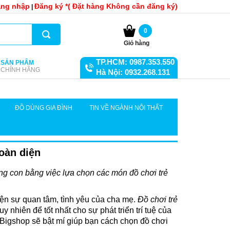
ng nhập
Đăng ký *( Đặt hàng Không cần đăng ký)
|
0
Giỏ hàng
TP.HCM: 0987.353.550
SẢN PHẨM
CHÍNH HÃNG
Hà Nội: 0932.268.131
ĐỒ DÙNG GIA ĐÌNH
TIN VỀ NGÀNH NỘI THẤT
toàn diện
ơng con bằng việc lựa chọn các món đồ chơi trẻ
iện sự quan tâm, tình yêu của cha mẹ.
Đồ chơi trẻ
y nhiên để tốt nhất cho sự phát triển trí tuệ của
 Bigshop sẽ bật mí giúp bạn cách chọn đồ chơi