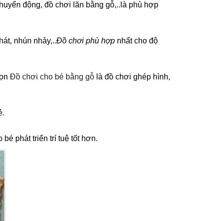
chuyển động, đồ chơi lăn bằng gỗ,..là phù hợp
hát, nhún nhảy,..
Đồ chơi phù hợp
nhất cho độ
họn
Đồ chơi cho bé bằng gỗ
là đồ chơi ghép hình,
ẻ.
é phát triển trí tuệ tốt hơn.