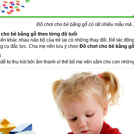
Đồ chơi cho bé bằng gỗ có rất nhiều mẫu mã ,
cho bé bằng gỗ theo từng độ tuổi
riển khác nhau não bộ của trẻ lại có những thay đổi. Để tác động 
g cụ đắc lực. Cha mẹ nên lưu ý chọn
Đồ chơi cho bé bằng g
i
t dễ bị thu hút bởi âm thanh vì thế bố mẹ nên sắm cho con nhữ