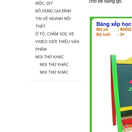
cho bé bằng gỗ.
MỘC, DIY
ĐỒ DÙNG GIA ĐÌNH
TIN VỀ NGÀNH NỘI
THẤT
Ô TÔ, CHĂM SÓC XE
VIDEO GIỚI THIỆU SẢN
PHẨM
MỌI THỬ KHÁC
MỌI THỬ KHÁC
MỌI THỬ KHÁC