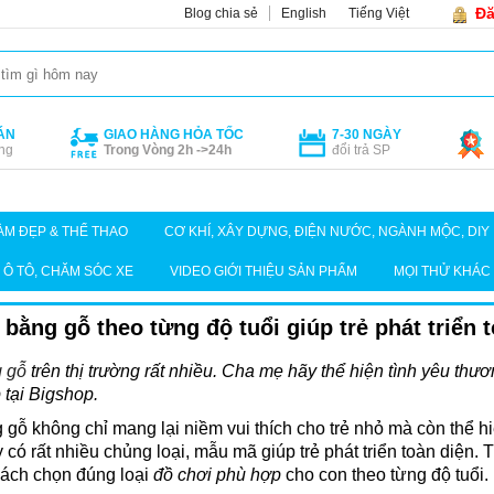
Đă
Blog chia sẻ
English
Tiếng Việt
ÁN
GIAO HÀNG HỎA TỐC
7-30 NGÀY
ng
Trong Vòng 2h ->24h
đổi trả SP
ÀM ĐẸP & THỂ THAO
CƠ KHÍ, XÂY DỰNG, ĐIỆN NƯỚC, NGÀNH MỘC, DIY
Ô TÔ, CHĂM SÓC XE
VIDEO GIỚI THIỆU SẢN PHẨM
MỌI THỬ KHÁC
bằng gỗ theo từng độ tuổi giúp trẻ phát triển 
g gỗ
trên thị trường rất nhiều. Cha mẹ hãy thể hiện tình yêu thư
tại Bigshop.
 gỗ không chỉ mang lại niềm vui thích cho trẻ nhỏ mà còn thể h
có rất nhiều chủng loại, mẫu mã giúp trẻ phát triển toàn diện. Tu
 cách chọn đúng loại
đồ chơi phù hợp
cho con theo từng độ tuổi.