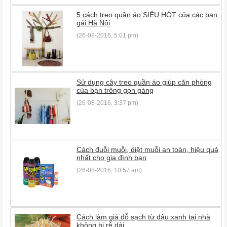
5 cách treo quần áo SIÊU HÓT của các bạn
gái Hà Nội
(26-08-2016, 5:01 pm)
Sử dụng cây treo quần áo giúp căn phòng
của bạn trông gọn gàng
(26-08-2016, 3:37 pm)
Cách đuỗi muỗi, diệt muỗi an toàn, hiệu quả
nhất cho gia đình bạn
(26-08-2016, 10:57 am)
Cách làm giá đỗ sạch từ đậu xanh tại nhà
không bị rễ dài