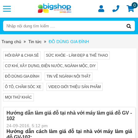
0
Trang chủ
Tin tức
ĐỒ DÙNG GIA ĐÌNH
HỎI ĐÁP & CHIA SẺ
SỨC KHỎE - LÀM ĐẸP & THỂ THAO
CƠ KHÍ, XÂY DỰNG, ĐIỆN NƯỚC, NGÀNH MỘC, DIY
ĐỒ DÙNG GIA ĐÌNH
TIN VỀ NGÀNH NỘI THẤT
Ô TÔ, CHĂM SÓC XE
VIDEO GIỚI THIỆU SẢN PHẨM
MỌI THỬ KHÁC
Hướng dẫn làm giá đỗ tại nhà với máy làm giá đỗ GV -
102
24-09-2016, 5:12 pm
Hướng dẫn cách làm giá đỗ tại nhà với máy làm giá
đỗ GV-102: