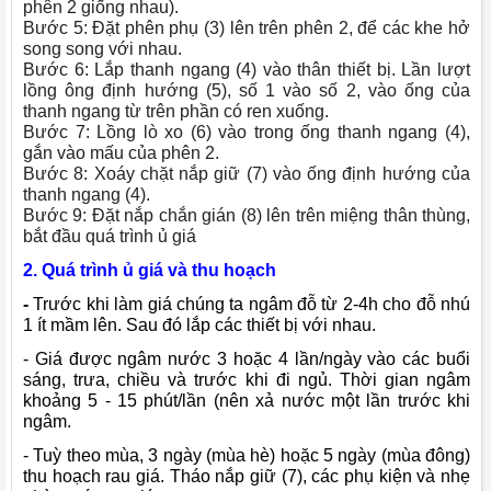
phên 2 giống nhau).
Bước 5: Đặt phên phụ (3) lên trên phên 2, để các khe hở
song song với nhau.
Bước 6: Lắp thanh ngang (4) vào thân thiết bị. Lần lượt
lồng ông định hướng (5), số 1 vào số 2, vào ống của
thanh ngang từ trên phần có ren xuống.
Bước 7: Lồng lò xo (6) vào trong ống thanh ngang (4),
gắn vào mấu của phên 2.
Bước 8: Xoáy chặt nắp giữ (7) vào ống định hướng của
thanh ngang (4).
Bước 9: Đặt nắp chắn gián (8) lên trên miệng thân thùng,
bắt đầu quá trình ủ giá
2. Quá trình ủ giá và thu hoạch
-
Trước khi làm giá chúng ta ngâm đỗ từ 2-4h cho đỗ nhú
1 ít mầm lên. Sau đó lắp các thiết bị với nhau.
- Giá được ngâm nước 3 hoặc 4 lần/ngày vào các buổi
sáng, trưa, chiều và trước khi đi ngủ. Thời gian ngâm
khoảng 5 - 15 phút/lần (nên xả nước một lần trước khi
ngâm.
- Tuỳ theo mùa, 3 ngày (mùa hè) hoặc 5 ngày (mùa đông)
thu hoạch rau giá. Tháo nắp giữ (7), các phụ kiện và nhẹ