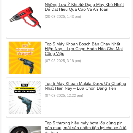
Những Lưu Ý Khi Sử Dụng Máy Khò Nhiệt
Để Đạt Hiệu Quả Cao Và An Toàn
(20-03-2025, 1:43 pm)
Top 5 Máy Khoan Bosch Bán Chạy Nhất
Hiện Nay – Lựa Chọn Hoàn Hảo Cho Mọi
Công Việc
(07-03-2025, 3:18 pm)
Top 5 Máy Khoan Makita Được Ưa Chuộng
Nhất Hiện Nay – Lựa Chọn Đáng Tiền
(07-03-2025, 12:22 pm)
Top 5 thương hiệu máy bơm lốp dùng pin
nên mua, môt sản phẩm tiện lợi cho xe ô tô
ủa bạn