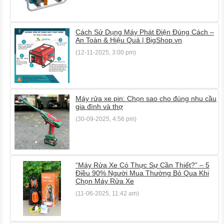
Cách Sử Dụng Máy Phát Điện Đúng Cách –
An Toàn & Hiệu Quả | BigShop.vn
(12-11-2025, 3:00 pm)
Máy rửa xe pin: Chọn sao cho đúng nhu cầu
gia đình và thợ
(30-09-2025, 4:56 pm)
“Máy Rửa Xe Có Thực Sự Cần Thiết?” – 5
Điều 90% Người Mua Thường Bỏ Qua Khi
Chọn Máy Rửa Xe
(11-06-2025, 11:42 am)