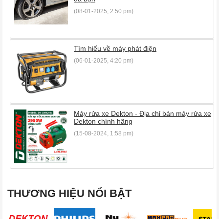
(08-01-2025, 2:50 pm)
Tìm hiểu về máy phát điện
(06-01-2025, 4:20 pm)
Máy rửa xe Dekton - Địa chỉ bán máy rửa xe
Dekton chính hãng
(15-08-2024, 1:58 pm)
THƯƠNG HIỆU NỔI BẬT