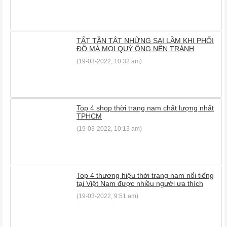
TẤT TẦN TẬT NHỮNG SAI LẦM KHI PHỐI
ĐỒ MÀ MỌI QUÝ ÔNG NÊN TRÁNH
(19-03-2022, 10:32 am)
Top 4 shop thời trang nam chất lượng nhất
TPHCM
(19-03-2022, 10:13 am)
Top 4 thương hiệu thời trang nam nổi tiếng
tại Việt Nam được nhiều người ưa thích
(19-03-2022, 9:51 am)