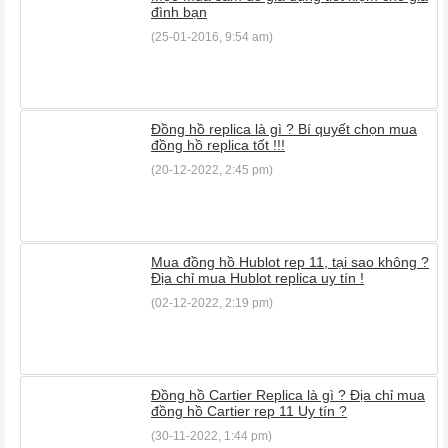
đình bạn
(25-01-2016, 9:54 am)
Đồng hồ replica là gì ? Bí quyết chọn mua
đồng hồ replica tốt !!!
(20-12-2022, 2:45 pm)
Mua đồng hồ Hublot rep 11, tại sao không ?
Địa chỉ mua Hublot replica uy tín !
(02-12-2022, 2:19 pm)
Đồng hồ Cartier Replica là gì ? Địa chỉ mua
đồng hồ Cartier rep 11 Uy tín ?
(30-11-2022, 1:44 pm)