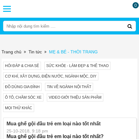
0
Trang chủ
Tin tức
MẸ & BÉ - THỜI TRANG
HỎI ĐÁP & CHIA SẺ
SỨC KHỎE - LÀM ĐẸP & THỂ THAO
CƠ KHÍ, XÂY DỰNG, ĐIỆN NƯỚC, NGÀNH MỘC, DIY
ĐỒ DÙNG GIA ĐÌNH
TIN VỀ NGÀNH NỘI THẤT
Ô TÔ, CHĂM SÓC XE
VIDEO GIỚI THIỆU SẢN PHẨM
MỌI THỬ KHÁC
Mua ghế gội đầu trẻ em loại nào tốt nhất
25-10-2018, 9:18 pm
Mua ghế gội đầu trẻ em loại nào tốt nhất?