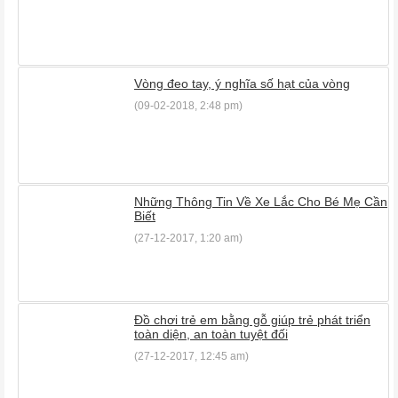
Vòng đeo tay, ý nghĩa số hạt của vòng
(09-02-2018, 2:48 pm)
Những Thông Tin Về Xe Lắc Cho Bé Mẹ Cần
Biết
(27-12-2017, 1:20 am)
Đồ chơi trẻ em bằng gỗ giúp trẻ phát triển
toàn diện, an toàn tuyệt đối
(27-12-2017, 12:45 am)