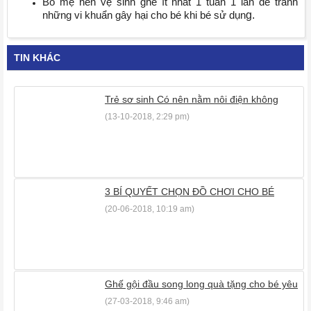
Bố mẹ nên vệ sinh ghế ít nhất 1 tuần 1 lần để tránh
g.
những vi khuẩn gây hại cho bé khi bé sử dụn
TIN KHÁC
Trẻ sơ sinh Có nên nằm nôi điện không
(13-10-2018, 2:29 pm)
3 BÍ QUYẾT CHỌN ĐỒ CHƠI CHO BÉ
(20-06-2018, 10:19 am)
Ghế gội đầu song long quà tặng cho bé yêu
(27-03-2018, 9:46 am)