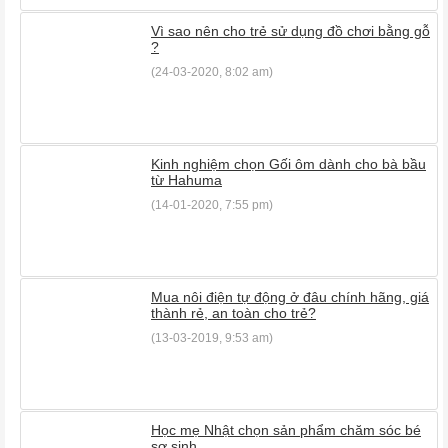
Vì sao nên cho trẻ sử dụng đồ chơi bằng gỗ
?
(24-03-2020, 8:02 am)
Kinh nghiệm chọn Gối ôm dành cho bà bầu
từ Hahuma
(14-01-2020, 7:55 pm)
Mua nôi điện tự động ở đâu chính hãng, giá
thành rẻ, an toàn cho trẻ?
(13-03-2019, 9:53 am)
Học mẹ Nhật chọn sản phẩm chăm sóc bé
sơ sinh